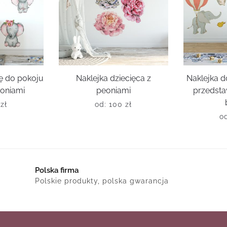
nę do pokoju
Naklejka dziecięca z
Naklejka d
łoniami
peoniami
przedstaw
0
zł
od:
100
zł
o
Polska firma
Polskie produkty, polska gwarancja