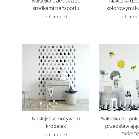
Naklejka dziecięca ze
Naklejka dzi
środkami transportu
kolorowymi k
od:
100
zł
od:
10
Naklejka z motywem
Naklejka do pok
kropelek
przedstawiająca
zwierzę
od:
100
zł