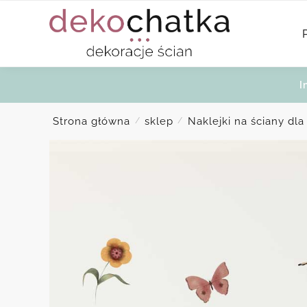
Skip
Skip
to
to
navigation
content
I
Strona główna
sklep
Naklejki na ściany dla
/
/