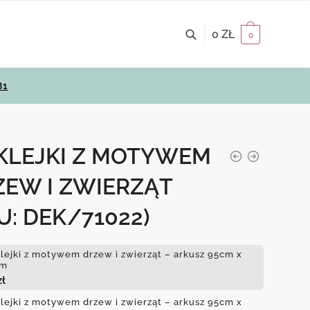
0
ZŁ
0
81
KLEJKI Z MOTYWEM
ZEW I ZWIERZĄT
U: DEK/71022)
lejki z motywem drzew i zwierząt – arkusz 95cm x
cm
zł
lejki z motywem drzew i zwierząt – arkusz 95cm x