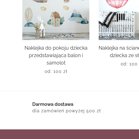
Naklejka do pokoju dziecka
Naklejka na ścia
przedstawiająca balon i
dziecka ze s
samolot
od:
10
od:
100
zł
Darmowa dostawa
dla zamówień powyżej 500 zł