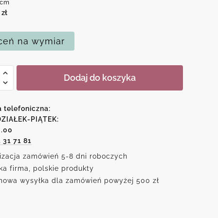
0cm
0
zł
eń na wymiar
Dodaj do koszyka
i
wem
a telefoniczna:
ZIAŁEK-PIĄTEK:
6.00
1 31 71 81
ąt
izacja zamówień 5-8 dni roboczych
ka firma, polskie produkty
owa wysyłka dla zamówień powyżej 500 zł