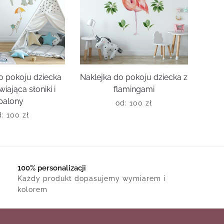
o pokoju dziecka
Naklejka do pokoju dziecka z
iająca słoniki i
flamingami
balony
od:
100
zł
d:
100
zł
100% personalizacji
Każdy produkt dopasujemy wymiarem i
kolorem