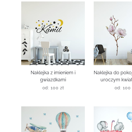
Naklejka z imieniem i
Naklejka do poko
gwiazdkami
uroczym kwia
od:
100
zł
od:
10