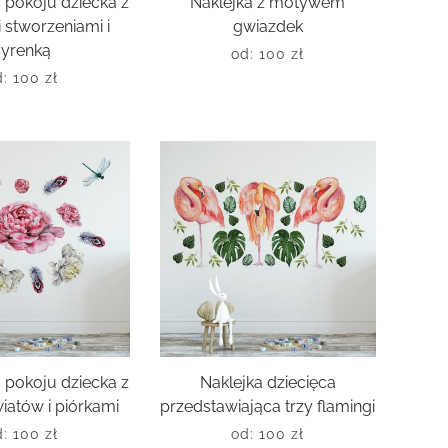
 pokoju dziecka z
Naklejka z motywem
 stworzeniami i
gwiazdek
syrenką
od:
100
zł
d:
100
zł
 pokoju dziecka z
Naklejka dziecięca
iatów i piórkami
przedstawiająca trzy flamingi
d:
100
zł
od:
100
zł