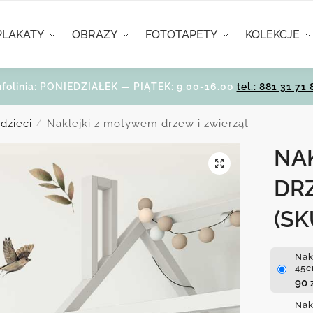
PLAKATY
OBRAZY
FOTOTAPETY
KOLEKCJE
nfolinia: PONIEDZIAŁEK — PIĄTEK: 9.00-16.00
tel.: 881 31 71 
 dzieci
Naklejki z motywem drzew i zwierząt
/
NA
DR
(SK
Nak
45
90
Nak