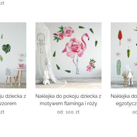
0
zł
ju dziecka z
Naklejka do pokoju dziecka z
Naklejka do
 wzorem
motywem flaminga i róży
egzotyc
0
zł
od:
100
zł
o