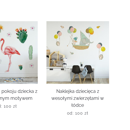
 pokoju dziecka z
Naklejka dziecięca z
znym motywem
wesołymi zwierzętami w
łódce
d:
100
zł
od:
100
zł