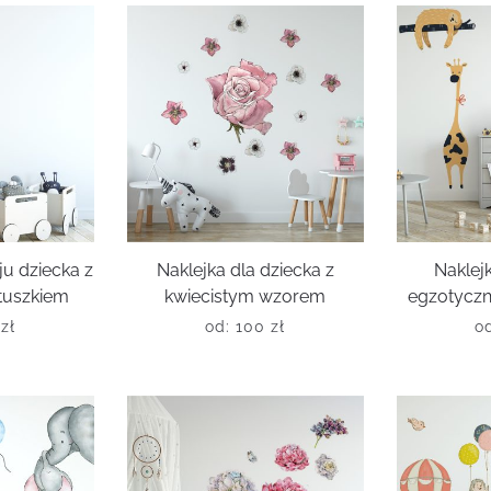
ju dziecka z
Naklejka dla dziecka z
Naklejk
tuszkiem
kwiecistym wzorem
egzotyczn
0
zł
od:
100
zł
o