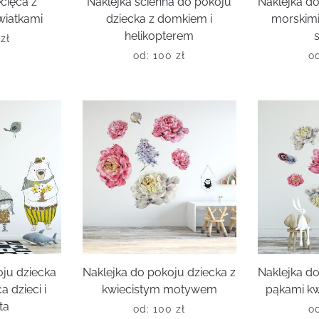
ecięca z
Naklejka ścienna do pokoju
Naklejka do
wiatkami
dziecka z domkiem i
morskimi
helikopterem
0
zł
od:
100
zł
o
oju dziecka
Naklejka do pokoju dziecka z
Naklejka do
 dzieci i
kwiecistym motywem
pąkami kw
ta
od:
100
zł
o