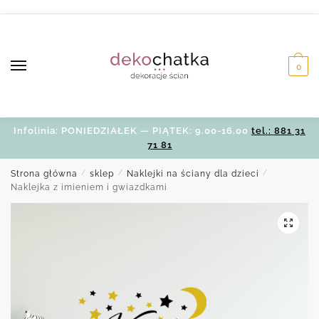
Skip
Skip
to
to
navigation
content
0
Infolinia: PONIEDZIAŁEK — PIĄTEK: 9.00-16.00
tel.: 881 31
71 81
Strona główna
/
sklep
/
Naklejki na ściany dla dzieci
/
Naklejka z imieniem i gwiazdkami