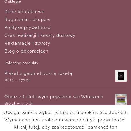
O sklepie
Dane kontaktowe
Regulamin zakupów
Polityka prywatności
Czas realizacji i koszty dostawy
Reklamacje i zwroty
Blog o dekoracjach
Polecane produkty
Plakat z geometryczną rozetą
–
18
zł
170
zł
Obraz z fioletowym pejzażem we Włoszech
–
180
zł
750
zł
Uwaga! Serwis wykorzystuje pliki cookies (ciasteczka).
Wymagane jest zaakceptowanie polityki prywatności.
Plakat z rysunkiem patentowym stetoskopu
–
Kliknij tutaj, aby zaakceptować i zamknąć ten
18
zł
170
zł