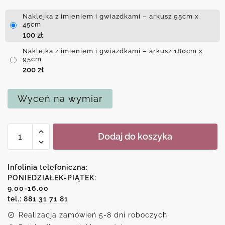
Naklejka z imieniem i gwiazdkami – arkusz 95cm x
45cm
100
zł
Naklejka z imieniem i gwiazdkami – arkusz 180cm x
95cm
200
zł
Wyceń na wymiar
ilość
Dodaj do koszyka
Naklejka
z
imieniem
Infolinia telefoniczna:
i
PONIEDZIAŁEK-PIĄTEK:
9.00-16.00
gwiazdkami
tel.: 881 31 71 81
Realizacja zamówień 5-8 dni roboczych