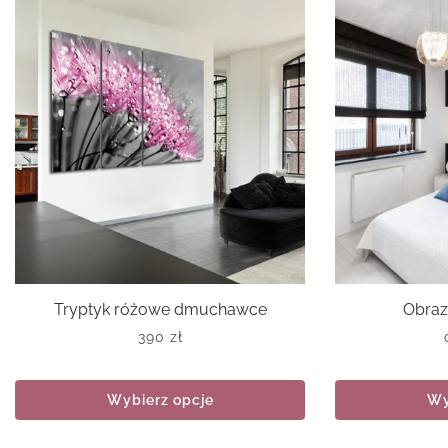
Tryptyk różowe dmuchawce
Obraz
390
zł
Wybierz opcje
Wy