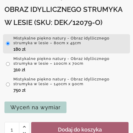
OBRAZ IDYLLICZNEGO STRUMYKA
W LESIE
(SKU: DEK/12079-O)
Mistykalne piękno natury - Obraz idyllicznego
strumyka w lesie – 80cm x 45cm
180
zł
Mistykalne piękno natury - Obraz idyllicznego
strumyka w lesie – 100cm x 70cm
310
zł
Mistykalne piękno natury - Obraz idyllicznego
strumyka w lesie – 140cm x 90cm
750
zł
Wyceń na wymiar
ilość
Dodaj do koszyka
Mistykalne