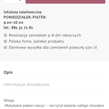
piękno
natury
Infolinia telefoniczna:
-
PONIEDZIAŁEK-PIĄTEK:
9.00-16.00
Obraz
tel.: 881 31 71 81
idyllicznego
strumyka
Realizacja zamówień 5-8 dni roboczych
w
Polska firma, polskie produkty
lesie
Darmowa wysyłka dla zamówień powyżej 500 zł
Opis
Informacje dodatkowe
Wstęp:
„Mistykalne piękno natury” – ten tytuł idealnie oddaje charakter