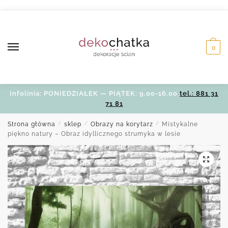
Skip
Skip
to
to
navigation
content
0
Infolinia: PONIEDZIAŁEK — PIĄTEK: 9.00-16.00
tel.: 881 31
71 81
Strona główna
/
sklep
/
Obrazy na korytarz
/
Mistykalne
piękno natury – Obraz idyllicznego strumyka w lesie