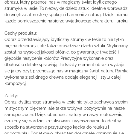
obrazu, który przenosi nas w magiczny świat idyllicznego
strumyka w lesie. To niezwykłe dzieło sztuki idealnie wprowadzi
do wnętrza atmosferę spokoju i harmonii z naturą. Dzięki niemu
każde pomieszczenie nabierze wyjątkowego charakteru i uroku.
Cechy produktu:
Obraz przedstawiający idylliczny strumyk w lesie to nie tylko
piękna dekoracja, ale także prawdziwe dzieło sztuki. Wykonany
został na wysokiej jakości płótnie, co gwarantuje trwałość i
głębokie nasycenie kolorów. Precyzyjne wykonanie oraz
dbałość o detale sprawiają, że każdy element obrazu wydaje
się jakby ożył, przenosząc nas w magiczny świat natury. Ramka
wykonana z solidnego drewna dodaje elegancji i stylu całej
kompozycji.
Zalety:
Obraz idyllicznego strumyka w lesie nie tylko zachwyca swoim
mistycznym pięknem, ale także wpływa pozytywnie na nasze
samopoczucie. Dzięki obecności natury w naszym otoczeniu,
czujemy się bardziej zrelaksowani i wyciszonymi. To idealny
sposób na stworzenie przytulnego kącika do relaksu i
odpoczynku. Dodatkowo, obraz ten doskonale komponuje się