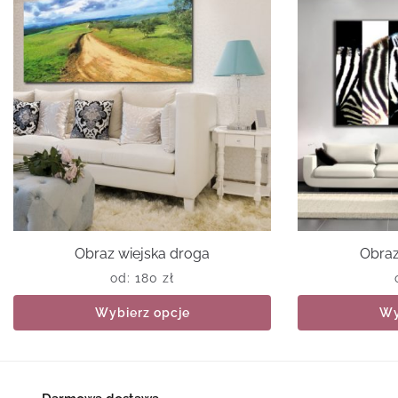
Obraz wiejska droga
Obraz
od:
180
zł
Wybierz opcje
Wy