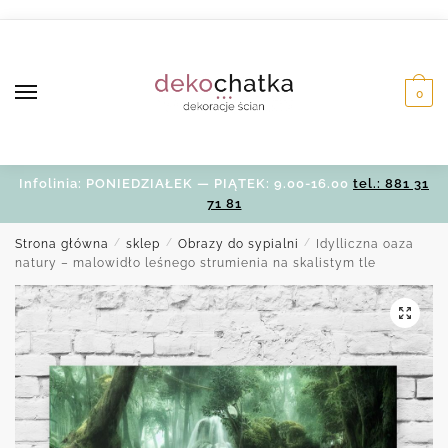
Skip
Skip
to
to
navigation
content
0
Infolinia: PONIEDZIAŁEK — PIĄTEK: 9.00-16.00
tel.: 881 31
71 81
Strona główna
/
sklep
/
Obrazy do sypialni
/
Idylliczna oaza
natury – malowidło leśnego strumienia na skalistym tle