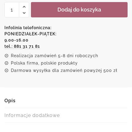
ilość
Dodaj do koszyka
Idylliczna
oaza
natury
Infolinia telefoniczna:
-
PONIEDZIAŁEK-PIĄTEK:
9.00-16.00
malowidło
tel.: 881 31 71 81
leśnego
strumienia
Realizacja zamówień 5-8 dni roboczych
na
Polska firma, polskie produkty
skalistym
Darmowa wysyłka dla zamówień powyżej 500 zł
tle
Opis
Informacje dodatkowe