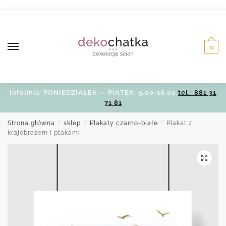
Skip
Skip
to
to
navigation
content
0
Infolinia: PONIEDZIAŁEK — PIĄTEK: 9.00-16.00
tel.: 881 31
71 81
Strona główna
/
sklep
/
Plakaty czarno-białe
/
Plakat z
krajobrazem i ptakami