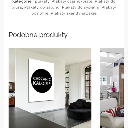
Kategorie:
plakaty
,
Plakaty czarno-białe
,
Plakaty do
biura
,
Plakaty do salonu
,
Plakaty do sypialni
,
Plakaty
poziome
,
Plakaty skandynawskie
Podobne produkty