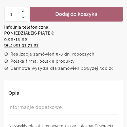
ilość
Dodaj do koszyka
Plakat
z
krajobrazem
Infolinia telefoniczna:
i
PONIEDZIAŁEK-PIĄTEK:
ptakami
9.00-16.00
tel.: 881 31 71 81
Realizacja zamówień 5-8 dni roboczych
Polska firma, polskie produkty
Darmowa wysyłka dla zamówień powyżej 500 zł
Opis
Informacje dodatkowe
Niezwykły plakat z motywem jeziora i ptaków. Dekoracja