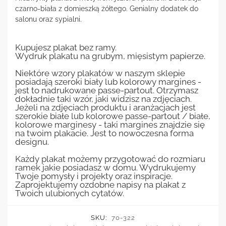
czarno-biała z domieszką żółtego. Genialny dodatek do
salonu oraz sypialni.
Kupujesz plakat bez ramy.
Wydruk plakatu na grubym, mięsistym papierze.
Niektóre wzory plakatów w naszym sklepie
posiadają szeroki biały lub kolorowy margines -
jest to nadrukowane passe-partout. Otrzymasz
dokładnie taki wzór, jaki widzisz na zdjęciach.
Jeżeli na zdjęciach produktu i aranżacjach jest
szerokie białe lub kolorowe passe-partout / białe,
kolorowe marginesy - taki margines znajdzie się
na twoim plakacie. Jest to nowoczesna forma
designu.
Każdy plakat możemy przygotować do rozmiaru
ramek jakie posiadasz w domu. Wydrukujemy
Twoje pomysły i projekty oraz inspiracje.
Zaprojektujemy ozdobne napisy na plakat z
Twoich ulubionych cytatów.
SKU:
70-322