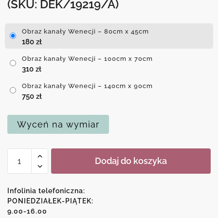
(SKU: DEK/19219/A)
Obraz kanały Wenecji – 80cm x 45cm
180
zł
Obraz kanały Wenecji – 100cm x 70cm
310
zł
Obraz kanały Wenecji – 140cm x 90cm
750
zł
Wyceń na wymiar
ilość
Dodaj do koszyka
Obraz
kanały
Wenecji
Infolinia telefoniczna:
PONIEDZIAŁEK-PIĄTEK:
9.00-16.00