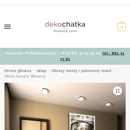
Skip
Skip
to
to
navigation
content
0
Infolinia: PONIEDZIAŁEK — PIĄTEK: 9.00-16.00
tel.: 881 31
71 81
Strona główna
/
sklep
/
Obrazy mosty i panoramy miast
/
Obraz kanały Wenecji