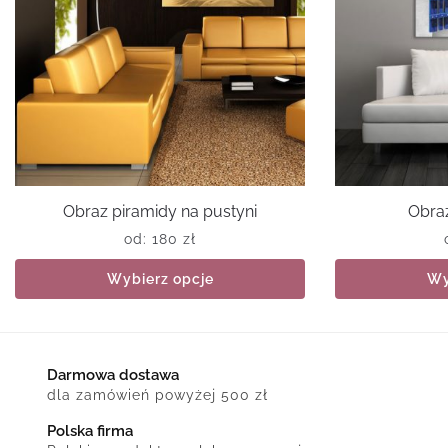
Obraz piramidy na pustyni
Obraz
od:
180
zł
Wybierz opcje
Wy
Darmowa dostawa
dla zamówień powyżej 500 zł
Polska firma