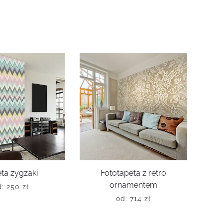
ta zygzaki
Fototapeta z retro
ornamentem
d:
250
zł
od:
714
zł