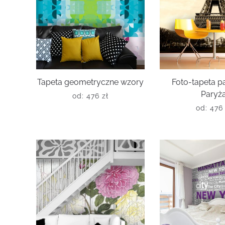
Tapeta geometryczne wzory
Foto-tapeta 
Paryż
od:
476
zł
od:
47