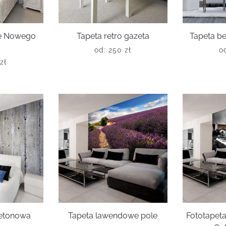
ce Nowego
Tapeta retro gazeta
Tapeta b
od:
250
zł
o
zł
betonowa
Tapeta lawendowe pole
Fototape