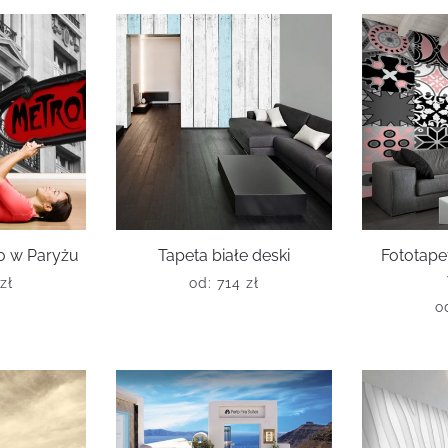
o w Paryżu
Tapeta białe deski
Fototape
zł
od:
714
zł
o