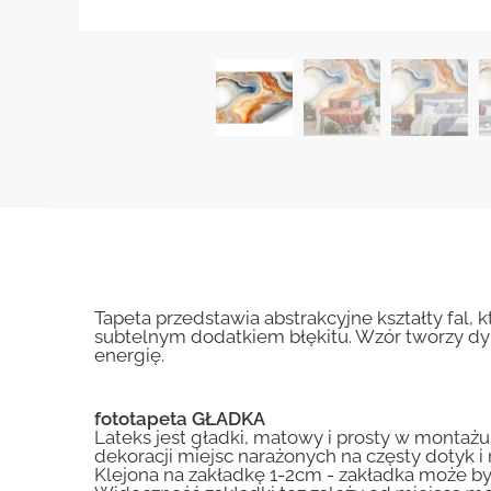
Tapeta przedstawia abstrakcyjne kształty fal
subtelnym dodatkiem błękitu. Wzór tworzy dyn
energię.
fototapeta GŁADKA
Lateks jest gładki, matowy i prosty w montażu.
dekoracji miejsc narażonych na częsty dotyk 
Klejona na zakładkę 1-2cm - zakładka może by