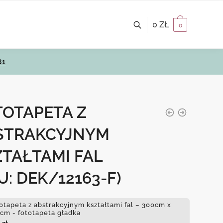
0
ZŁ
0
81
TOTAPETA Z
STRAKCYJNYM
ZTAŁTAMI FAL
U: DEK/12163-F)
otapeta z abstrakcyjnym kształtami fal – 300cm x
cm - fototapeta gładka