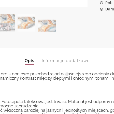
Pols
Darm
Opis
Informacje dodatkowe
, które stopniowo przechodzą od najjaśniejszego odcieni
amiczny kontrast między ciepłymi i chłodnymi tonami, n
 Fototapeta lateksowa jest trwała. Materiał jest odporny 
i mocne zabrudzenia.
ć widoczna bardziej na jasnych i jednolitych miejscach, 