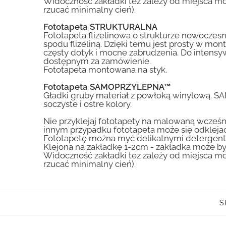
Widoczność zakładki tez zależy od miejsca mo
rzucać minimalny cień).
Fototapeta STRUKTURALNA
Fototapeta flizelinowa o strukturze nowoczesne
spodu flizeliną. Dzięki temu jest prosty w mon
częsty dotyk i mocne zabrudzenia. Do inte
dostępnym za zamówienie.
Fototapeta montowana na styk.
Fototapeta SAMOPRZYLEPNA™
Gładki gruby materiał z powłoką winylową. S
soczyste i ostre kolory.
Nie przyklejaj fototapety na malowaną wcześn
innym przypadku fototapeta może się odklejać
Fototapetę można myć delikatnymi detergent
Klejona na zakładkę 1-2cm - zakładka może by
Widoczność zakładki tez zależy od miejsca mo
rzucać minimalny cień).
S