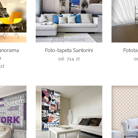
panorama
Foto-tapeta Santorini
Fotota
a
od:
714
zł
o
6
zł