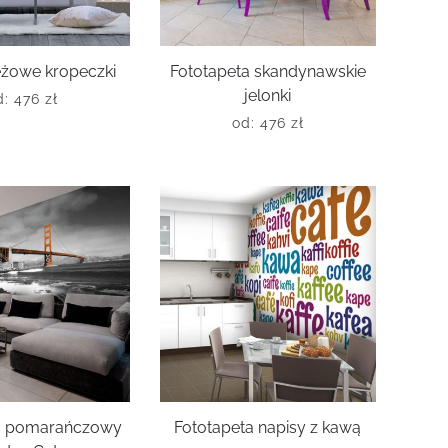
eżowe kropeczki
Fototapeta skandynawskie
jelonki
d:
476
zł
od:
476
zł
ta pomarańczowy
Fototapeta napisy z kawą