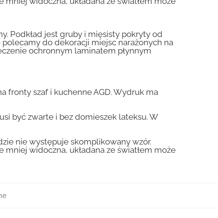
zie mniej widoczna, układana ze światłem może
y. Podkład jest gruby i mięsisty pokryty od
nie polecamy do dekoracji miejsc narażonych na
pieczenie ochronnym laminatem płynnym
a fronty szaf i kuchenne AGD. Wydruk ma
usi być zwarte i bez domieszek lateksu. W
gdzie nie występuje skomplikowany wzór.
zie mniej widoczna, układana ze światłem może
ne