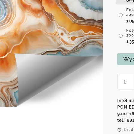
89
Fot
200
1,0
Fot
200
1,3
Wyc
ilość
Fotota
z
abstra
Infolini
kształ
PONIED
9.00-1
fal
tel.: 88
Real