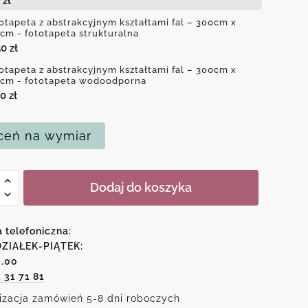
3
zł
otapeta z abstrakcyjnym kształtami fal – 300cm x
cm - fototapeta strukturalna
50
zł
otapeta z abstrakcyjnym kształtami fal – 300cm x
cm - fototapeta wodoodporna
50
zł
eń na wymiar
Dodaj do koszyka
peta
kcyjnym
a telefoniczna:
tami
ZIAŁEK-PIĄTEK:
6.00
1 31 71 81
izacja zamówień 5-8 dni roboczych