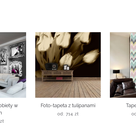
obiety w
Foto-tapeta z tulipanami
Tape
h
od:
714
zł
o
zł