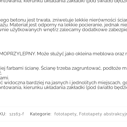
ntowania, kierunku układania zakładki (pod światło będ
go betonu jest trwała, zniweluje lekkie nierówności ścian
tażu. Materiał jest odporny na lekkie pocieranie, jednak 
nsywnie użytkowanych wnętrz zalecamy dodatkowe zabez
AMOPRZYLEPNY. Może służyć jako okleina meblowa oraz n
iej farbami ścianę. Ścianę trzeba zagruntować, podłoże m
.
ami.
ć widoczna bardziej na jasnych i jednolitych miejscach, 
ntowania, kierunku układania zakładki (pod światło będ
KU:
12163-f
Kategorie:
fototapety
,
Fototapety abstrakcyj