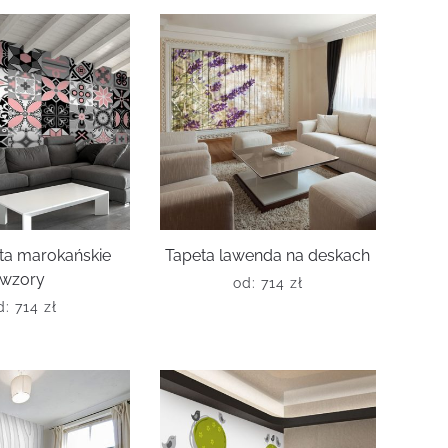
ta marokańskie
Tapeta lawenda na deskach
wzory
od:
714
zł
d:
714
zł