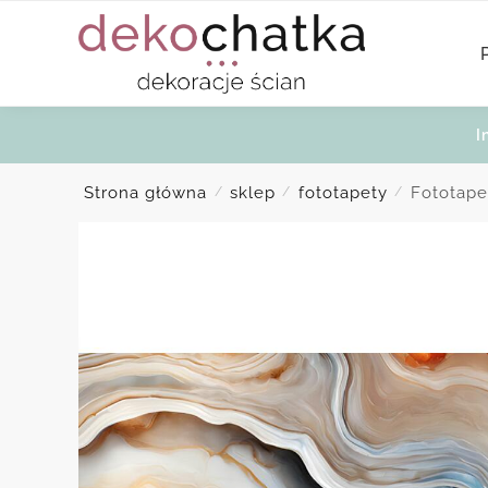
Skip
Skip
to
to
navigation
content
I
Strona główna
sklep
fototapety
Fototape
/
/
/