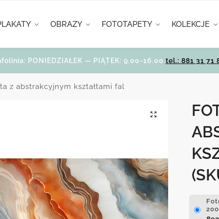
PLAKATY
OBRAZY
FOTOTAPETY
KOLEKCJE
nfolinia: PONIEDZIAŁEK — PIĄTEK: 9.00-16.00
tel.: 881 31 71 
ta z abstrakcyjnym kształtami fal
FO
AB
KS
(SK
Fot
200