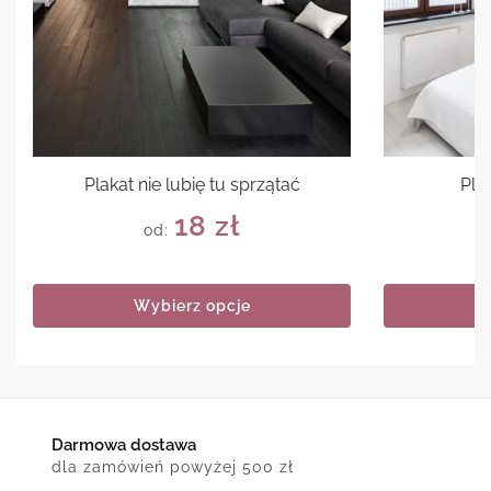
Plakat nie lubię tu sprzątać
Pla
18
zł
od:
Wybierz opcje
Darmowa dostawa
dla zamówień powyżej 500 zł