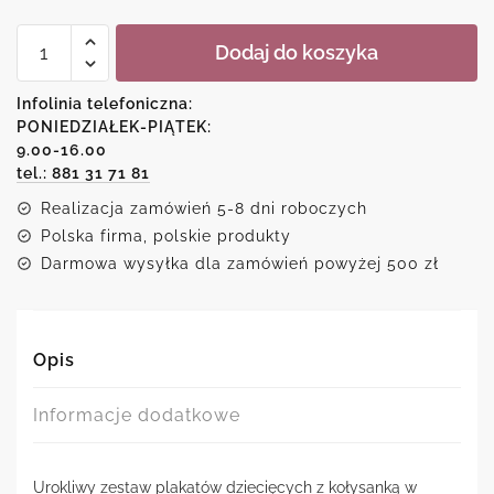
ilość
Dodaj do koszyka
Zestaw
plakatów
-
Infolinia telefoniczna:
Twinkle
PONIEDZIAŁEK-PIĄTEK:
twinkle
9.00-16.00
little
star
tel.: 881 31 71 81
Realizacja zamówień 5-8 dni roboczych
Polska firma, polskie produkty
Darmowa wysyłka dla zamówień powyżej 500 zł
Opis
Informacje dodatkowe
Urokliwy zestaw plakatów dziecięcych z kołysanką w