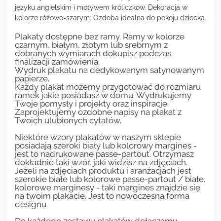
języku angielskim i motywem króliczków. Dekoracja w
kolorze różowo-szarym. Ozdoba idealna do pokoju dziecka.
Plakaty dostępne bez ramy. Ramy w kolorze
czarnym, białym, złotym lub srebrnym z
dobranych wymiarach dokupisz podczas
finalizacji zamówienia.
Wydruk plakatu na dedykowanym satynowanym
papierze.
Każdy plakat możemy przygotować do rozmiaru
ramek jakie posiadasz w domu. Wydrukujemy
Twoje pomysły i projekty oraz inspiracje.
Zaprojektujemy ozdobne napisy na plakat z
Twoich ulubionych cytatów.
Niektóre wzory plakatów w naszym sklepie
posiadają szeroki biały lub kolorowy margines -
jest to nadrukowane passe-partout. Otrzymasz
dokładnie taki wzór, jaki widzisz na zdjęciach.
Jeżeli na zdjęciach produktu i aranżacjach jest
szerokie białe lub kolorowe passe-partout / białe,
kolorowe marginesy - taki margines znajdzie się
na twoim plakacie. Jest to nowoczesna forma
designu.