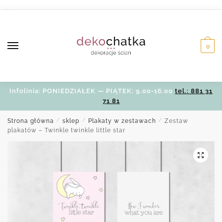
Skip
Skip
to
to
navigation
content
0
Infolinia: PONIEDZIAŁEK — PIĄTEK: 9.00-16.00
tel.: 881 31
71 81
Strona główna
/
sklep
/
Plakaty w zestawach
/
Zestaw
plakatów – Twinkle twinkle little star