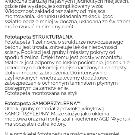
widoczna bardziej na jasnych i jednolitych miejscach,
gdzie nie występuje skomplikowany wzór.
Widoczność zakładki tez zależy od miejsca
montowania, kierunku układania zakładki (pod
światło będzie mniej widoczna, układana ze światłem
może rzucać minimalny cień).
Fototapeta STRUKTURALNA
Fototapeta flizelinowa o strukturze nowoczesnego
betonu jest trwała, zniweluje lekkie nierówności
ściany. Podkład jest gruby i mięsisty pokryty od
spodu flizeliną. Dzięki temu jest prosty w montażu.
Materiał jest odporny na lekkie pocieranie, jednak nie
polecamy do dekoracji miejsc narażonych na częsty
dotyk i mocne zabrudzenia. Do intensywnie
użytkowanych wnętrz zalecamy dodatkowe
zabezpieczenie ochronnym laminatem płynnym
dostępnym za zamówienie.
Fototapeta montowana na styk.
Fototapeta SAMOPRZYLEPNA™
Gładki gruby materiał z powłoką winylową.
SAMOPRZYLEPNY. Może służyć jako okleina
meblowa oraz na fronty szaf i kuchenne AGD. Wydruk
ma soczyste i ostre kolory.
Nie przyklejaj fototapety na malowaną wcześniej