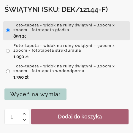
ŚWIĄTYNI
(SKU: DEK/12144-F)
Foto-tapeta - widok na ruiny świątyni – 300cm x
200cm - fototapeta gładka
893
zł
Foto-tapeta - widok na ruiny świątyni – 300cm x
200cm - fototapeta strukturalna
1,050
zł
Foto-tapeta - widok na ruiny świątyni – 300cm x
200cm - fototapeta wodoodporna
1,350
zł
Wyceń na wymiar
ilość
Dodaj do koszyka
Foto-
tapeta