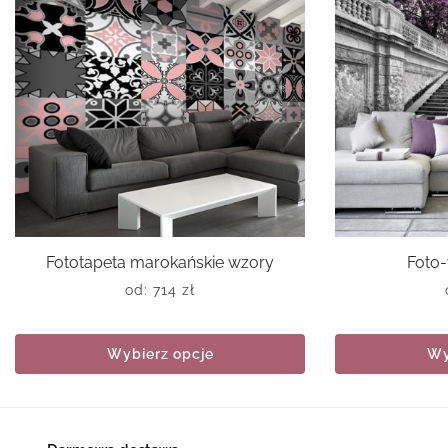
Fototapeta marokańskie wzory
Foto-
od:
714
zł
Wybierz opcje
Wy