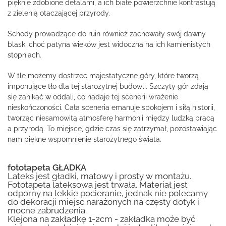
pięknie zdobione detalami, a ich białe powierzchnie kontrastują
z zielenią otaczającej przyrody.
Schody prowadzące do ruin również zachowały swój dawny
blask, choć patyna wieków jest widoczna na ich kamienistych
stopniach.
W tle możemy dostrzec majestatyczne góry, które tworzą
imponujące tło dla tej starożytnej budowli. Szczyty gór zdają
się zanikać w oddali, co nadaje tej scenerii wrażenie
nieskończoności. Cała sceneria emanuje spokojem i siłą historii,
tworząc niesamowitą atmosferę harmonii między ludzką pracą
a przyrodą. To miejsce, gdzie czas się zatrzymał, pozostawiając
nam piękne wspomnienie starożytnego świata.
fototapeta GŁADKA
Lateks jest gładki, matowy i prosty w montażu.
Fototapeta lateksowa jest trwała. Materiał jest
odporny na lekkie pocieranie, jednak nie polecamy
do dekoracji miejsc narażonych na częsty dotyk i
mocne zabrudzenia.
Klejona na zakładkę 1-2cm - zakładka może być