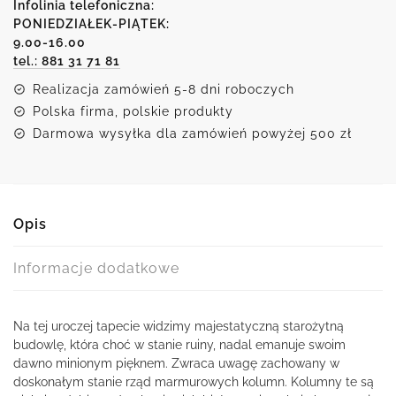
-
Infolinia telefoniczna:
widok
PONIEDZIAŁEK-PIĄTEK:
9.00-16.00
na
tel.: 881 31 71 81
ruiny
świątyni
Realizacja zamówień 5-8 dni roboczych
Polska firma, polskie produkty
Darmowa wysyłka dla zamówień powyżej 500 zł
Opis
Informacje dodatkowe
Na tej uroczej tapecie widzimy majestatyczną starożytną
budowlę, która choć w stanie ruiny, nadal emanuje swoim
dawno minionym pięknem. Zwraca uwagę zachowany w
doskonałym stanie rząd marmurowych kolumn. Kolumny te są