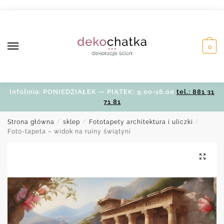
Skip
Skip
to
to
navigation
content
0
Infolinia: PONIEDZIAŁEK — PIĄTEK: 9.00-16.00
tel.: 881 31
71 81
Strona główna
/
sklep
/
Fototapety architektura i uliczki
/
Foto-tapeta – widok na ruiny świątyni