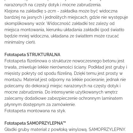
narażonych na częsty dotyk i mocne zabrudzenia.
Klejona na zakładkę 1-2cm - zakładka może być widoczna
bardziej na jasnych i jednolitych miejscach, gdzie nie występuje
skomplikowany wzór. Widoczność zakładki tez zależy od
miejsca montowania, kierunku układania zakładki (pod światło
będzie mniej widoczna, układana ze światłem może rzucać
minimalny cień).
Fototapeta STRUKTURALNA
Fototapeta flizelinowa o strukturze nowoczesnego betonu jest
trwała, zniweluje lekkie nierówności ściany. Podkład jest gruby i
mięsisty pokryty od spodu flizeliną. Dzięki temu jest prosty w
montażu. Materiał jest odporny na lekkie pocieranie, jednak nie
polecamy do dekoracji miejsc narażonych na częsty dotyk i
mocne zabrudzenia. Do intensywnie użytkowanych wnętrz
zalecamy dodatkowe zabezpieczenie ochronnym laminatem
płynnym dostępnym za zamówienie.
Fototapeta montowana na styk.
Fototapeta SAMOPRZYLEPNA™
Gładki gruby materiał z powłoką winylową. SAMOPRZYLEPNY.