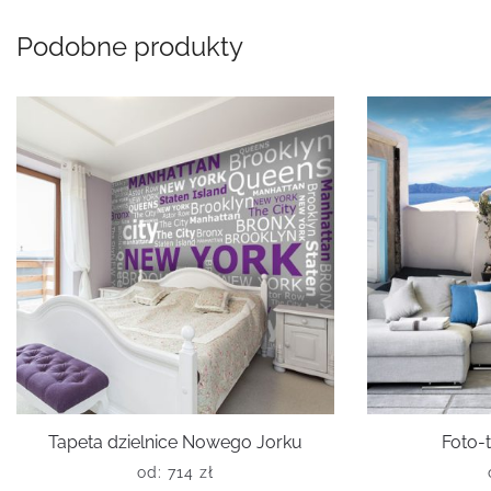
Podobne produkty
Tapeta dzielnice Nowego Jorku
Foto-t
od:
714
zł