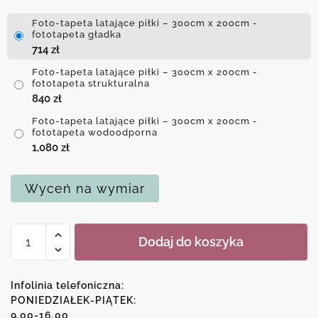
Foto-tapeta latające piłki – 300cm x 200cm -
fototapeta gładka
714
zł
Foto-tapeta latające piłki – 300cm x 200cm -
fototapeta strukturalna
840
zł
Foto-tapeta latające piłki – 300cm x 200cm -
fototapeta wodoodporna
1,080
zł
Wyceń na wymiar
ilość
Dodaj do koszyka
Foto-
tapeta
latające
Infolinia telefoniczna:
piłki
PONIEDZIAŁEK-PIĄTEK:
9.00-16.00