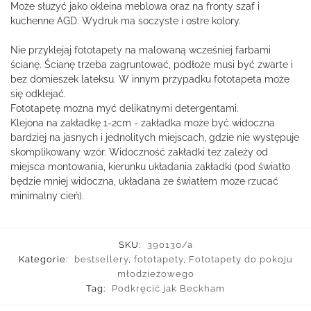
Może służyć jako okleina meblowa oraz na fronty szaf i
kuchenne AGD. Wydruk ma soczyste i ostre kolory.
Nie przyklejaj fototapety na malowaną wcześniej farbami
ścianę. Ścianę trzeba zagruntować, podłoże musi być zwarte i
bez domieszek lateksu. W innym przypadku fototapeta może
się odklejać.
Fototapetę można myć delikatnymi detergentami.
Klejona na zakładkę 1-2cm - zakładka może być widoczna
bardziej na jasnych i jednolitych miejscach, gdzie nie występuje
skomplikowany wzór. Widoczność zakładki tez zależy od
miejsca montowania, kierunku układania zakładki (pod światło
będzie mniej widoczna, układana ze światłem może rzucać
minimalny cień).
SKU:
390130/a
Kategorie:
bestsellery
,
fototapety
,
Fototapety do pokoju
młodzieżowego
Tag:
Podkręcić jak Beckham