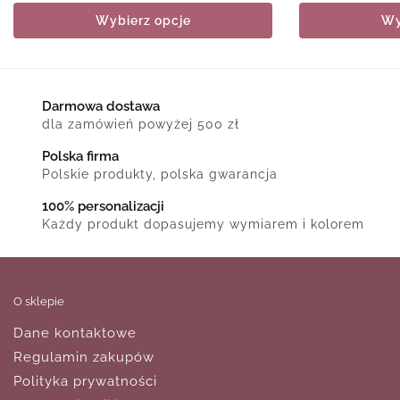
Wybierz opcje
Wy
Darmowa dostawa
dla zamówień powyżej 500 zł
Polska firma
Polskie produkty, polska gwarancja
100% personalizacji
Każdy produkt dopasujemy wymiarem i kolorem
O sklepie
Dane kontaktowe
Regulamin zakupów
Polityka prywatności