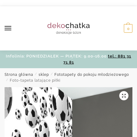
Skip
Skip
to
to
navigation
content
0
Infolinia: PONIEDZIAŁEK — PIĄTEK: 9.00-16.00
tel.: 881 31
71 81
Strona główna
/
sklep
/
Fototapety do pokoju młodzieżowego
/
Foto-tapeta latające piłki