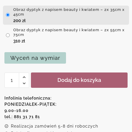
Obraz dyptyk z napisem beauty i kwiatem – 2x 35cm x
45cm
200
zł
Obraz dyptyk z napisem beauty i kwiatem – 2x 55cm x
75cm
310
zł
Wyceń na wymiar
ilość
Dodaj do koszyka
Obraz
dyptyk
z
Infolinia telefoniczna:
napisem
PONIEDZIAŁEK-PIĄTEK:
9.00-16.00
beauty
tel.: 881 31 71 81
i
kwiatem
Realizacja zamówień 5-8 dni roboczych