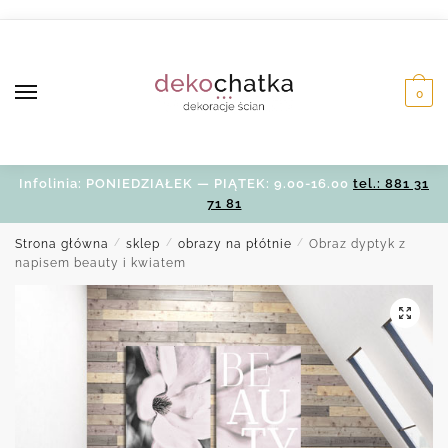
Skip
Skip
to
to
navigation
content
0
Infolinia: PONIEDZIAŁEK — PIĄTEK: 9.00-16.00
tel.: 881 31
71 81
Strona główna
/
sklep
/
obrazy na płótnie
/
Obraz dyptyk z
napisem beauty i kwiatem