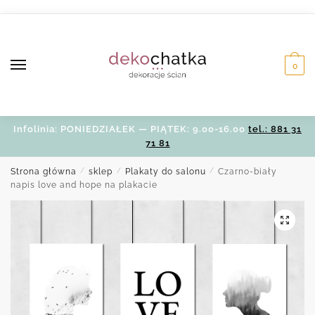
Skip
Skip
to
to
navigation
content
0
Infolinia: PONIEDZIAŁEK — PIĄTEK: 9.00-16.00
tel.: 881 31
71 81
Strona główna
/
sklep
/
Plakaty do salonu
/
Czarno-biały
napis love and hope na plakacie