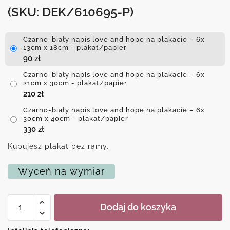
(SKU: DEK/610695-P)
Czarno-biały napis love and hope na plakacie – 6x
13cm x 18cm - plakat/papier
90
zł
Czarno-biały napis love and hope na plakacie – 6x
21cm x 30cm - plakat/papier
210
zł
Czarno-biały napis love and hope na plakacie – 6x
30cm x 40cm - plakat/papier
330
zł
Kupujesz plakat bez ramy.
Wyceń na wymiar
ilość
Dodaj do koszyka
Czarno-
biały
napis