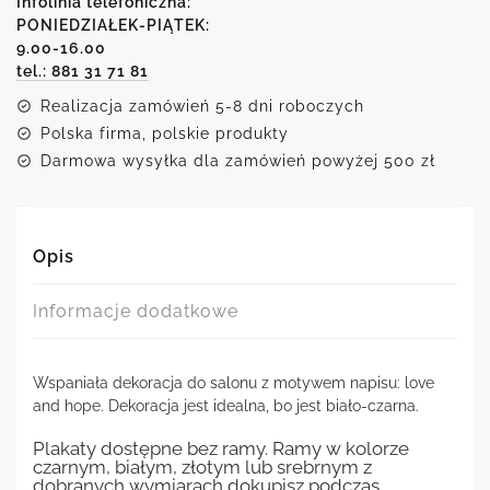
Infolinia telefoniczna:
love
PONIEDZIAŁEK-PIĄTEK:
and
9.00-16.00
hope
na
tel.: 881 31 71 81
plakacie
Realizacja zamówień 5-8 dni roboczych
Polska firma, polskie produkty
Darmowa wysyłka dla zamówień powyżej 500 zł
Opis
Informacje dodatkowe
Wspaniała dekoracja do salonu z motywem napisu: love
and hope. Dekoracja jest idealna, bo jest biało-czarna.
Plakaty dostępne bez ramy. Ramy w kolorze
czarnym, białym, złotym lub srebrnym z
dobranych wymiarach dokupisz podczas