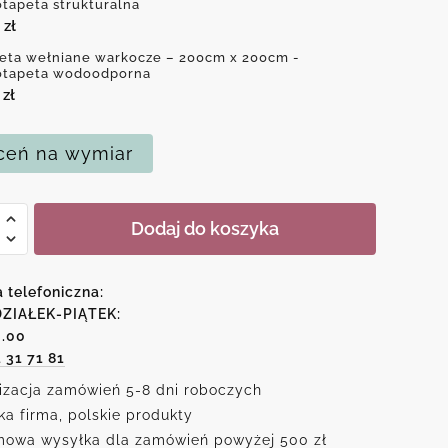
otapeta strukturalna
0
zł
eta wełniane warkocze – 200cm x 200cm -
otapeta wodoodporna
0
zł
eń na wymiar
Dodaj do koszyka
ne
cze
a telefoniczna:
ZIAŁEK-PIĄTEK:
6.00
1 31 71 81
izacja zamówień 5-8 dni roboczych
ka firma, polskie produkty
owa wysyłka dla zamówień powyżej 500 zł