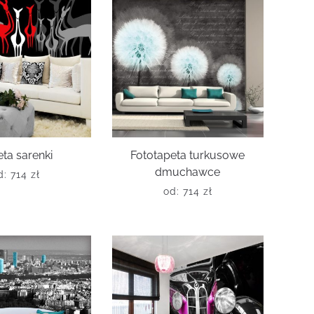
ta sarenki
Fototapeta turkusowe
dmuchawce
d:
714
zł
od:
714
zł