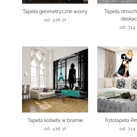
Tapeta geometryczne wzory
Tapeta dmuc
deska
od:
476
zł
od:
714
Tapeta kobieta w bramie
Fototapeta Pin
od:
476
zł
od:
714