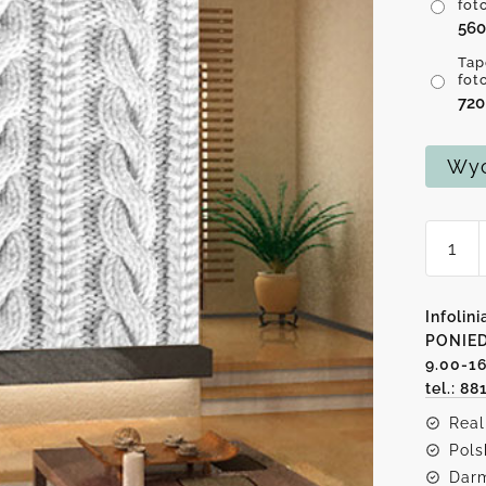
fot
56
Tap
fot
72
Wyc
ilość
Tapeta
wełnia
warko
Infolini
PONIED
9.00-1
tel.: 88
Real
Pols
Darm