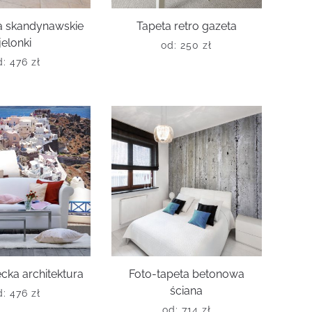
a skandynawskie
Tapeta retro gazeta
jelonki
od:
250
zł
d:
476
zł
cka architektura
Foto-tapeta betonowa
ściana
d:
476
zł
od:
714
zł