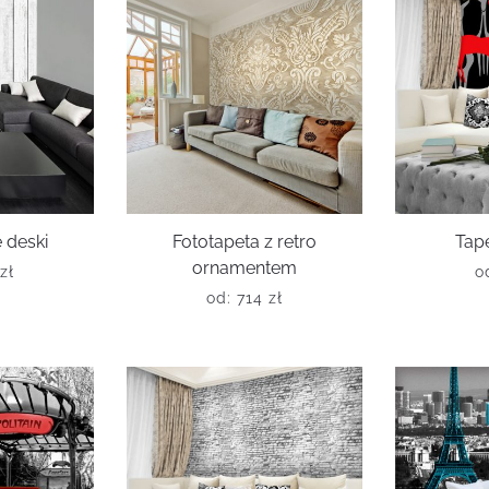
 deski
Fototapeta z retro
Tape
ornamentem
zł
o
od:
714
zł