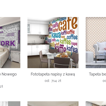
ce Nowego
Fototapeta napisy z kawą
Tapeta b
od:
714
zł
o
zł