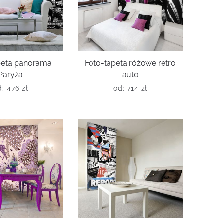
peta panorama
Foto-tapeta różowe retro
Paryża
auto
d:
476
zł
od:
714
zł