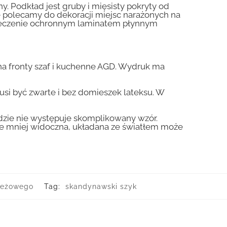
y. Podkład jest gruby i mięsisty pokryty od
nie polecamy do dekoracji miejsc narażonych na
pieczenie ochronnym laminatem płynnym
a fronty szaf i kuchenne AGD. Wydruk ma
usi być zwarte i bez domieszek lateksu. W
gdzie nie występuje skomplikowany wzór.
zie mniej widoczna, układana ze światłem może
ieżowego
Tag:
skandynawski szyk