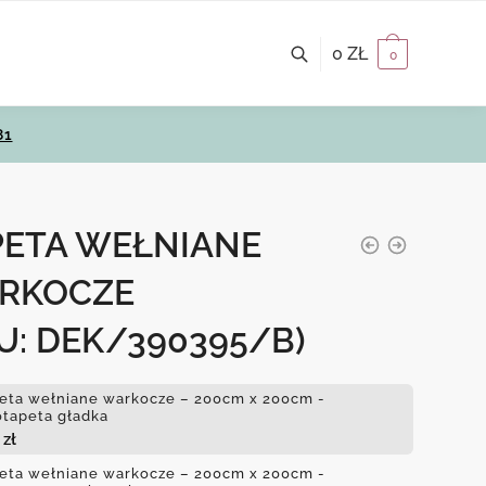
0
ZŁ
0
81
PETA WEŁNIANE
RKOCZE
U: DEK/390395/B)
eta wełniane warkocze – 200cm x 200cm -
otapeta gładka
6
zł
eta wełniane warkocze – 200cm x 200cm -