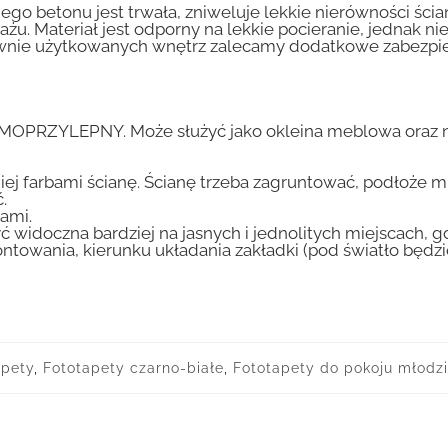
go betonu jest trwała, zniweluje lekkie nierówności ścian
tażu. Materiał jest odporny na lekkie pocieranie, jednak 
nsywnie użytkowanych wnętrz zalecamy dodatkowe zabez
AMOPRZYLEPNY. Może służyć jako okleina meblowa oraz n
iej farbami ścianę. Ścianę trzeba zagruntować, podłoże m
.
ami.
ć widoczna bardziej na jasnych i jednolitych miejscach, 
ntowania, kierunku układania zakładki (pod światło będ
apety
,
Fototapety czarno-białe
,
Fototapety do pokoju młodz