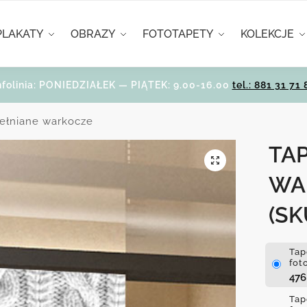
PLAKATY
OBRAZY
FOTOTAPETY
KOLEKCJE
nfolinia: PONIEDZIAŁEK — PIĄTEK: 9.00-16.00
tel.: 881 31 71 
ełniane warkocze
TA
WA
(SK
Tap
fot
47
Tap