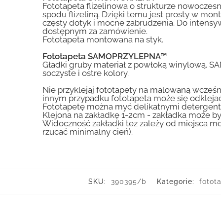
Fototapeta flizelinowa o strukturze nowoczesne
spodu flizeliną. Dzięki temu jest prosty w mon
częsty dotyk i mocne zabrudzenia. Do inte
dostępnym za zamówienie.
Fototapeta montowana na styk.
Fototapeta SAMOPRZYLEPNA™
Gładki gruby materiał z powłoką winylową. S
soczyste i ostre kolory.
Nie przyklejaj fototapety na malowaną wcześn
innym przypadku fototapeta może się odklejać
Fototapetę można myć delikatnymi detergent
Klejona na zakładkę 1-2cm - zakładka może by
Widoczność zakładki tez zależy od miejsca mo
rzucać minimalny cień).
SKU:
390395/b
Kategorie:
fotot