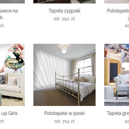
hawce na
Tapeta zygzaki
Fototapet
ch
od:
250
zł
zł
o
 up Girls
Fototapeta w paski
Tapeta gre
zł
od:
714
zł
o