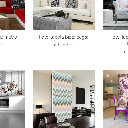
ie metro
Foto-tapeta biała cegła
Foto-ta
6
zł
od:
714
zł
o