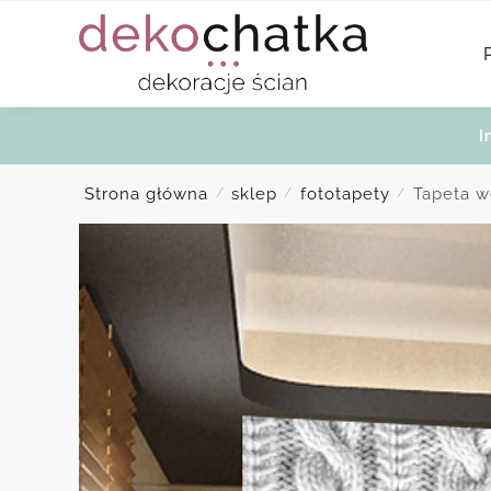
Skip
Skip
to
to
navigation
content
I
Strona główna
sklep
fototapety
Tapeta w
/
/
/