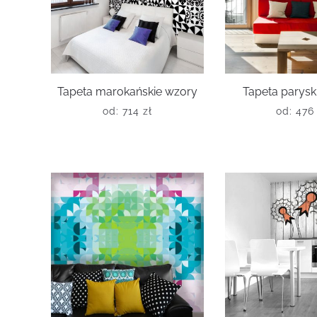
Tapeta marokańskie wzory
Tapeta parysk
od:
714
zł
od:
47