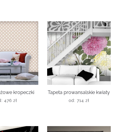
eżowe kropeczki
Tapeta prowansalskie kwiaty
d:
476
zł
od:
714
zł