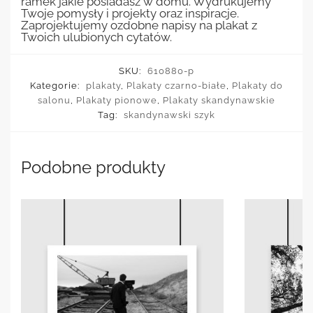
ramek jakie posiadasz w domu. Wydrukujemy
Twoje pomysły i projekty oraz inspiracje.
Zaprojektujemy ozdobne napisy na plakat z
Twoich ulubionych cytatów.
SKU:
610880-p
Kategorie:
plakaty
,
Plakaty czarno-białe
,
Plakaty do
salonu
,
Plakaty pionowe
,
Plakaty skandynawskie
Tag:
skandynawski szyk
Podobne produkty