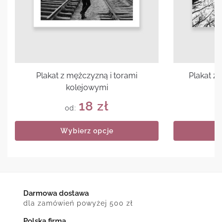
Plakat z mężczyzną i torami
Plakat z
kolejowymi
18
zł
od:
Wybierz opcje
Darmowa dostawa
dla zamówień powyżej 500 zł
Polska firma