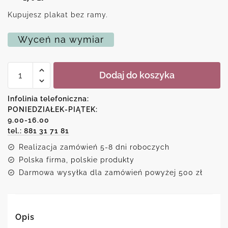
Kupujesz plakat bez ramy.
Wyceń na wymiar
ilość
Dodaj do koszyka
Plakat
z
kobietą
Infolinia telefoniczna:
i
PONIEDZIAŁEK-PIĄTEK:
drzewami
9.00-16.00
tel.: 881 31 71 81
Realizacja zamówień 5-8 dni roboczych
Polska firma, polskie produkty
Darmowa wysyłka dla zamówień powyżej 500 zł
Opis