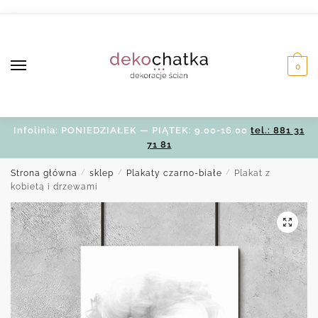
Skip
Skip
to
to
navigation
content
0
Infolinia: PONIEDZIAŁEK — PIĄTEK: 9.00-16.00
tel.: 881 31
71 81
Strona główna
/
sklep
/
Plakaty czarno-białe
/
Plakat z
kobietą i drzewami