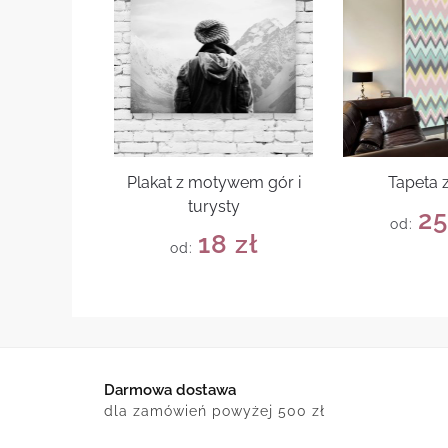
Plakat z motywem gór i
Tapeta 
turysty
2
od:
18
zł
od:
Darmowa dostawa
dla zamówień powyżej 500 zł