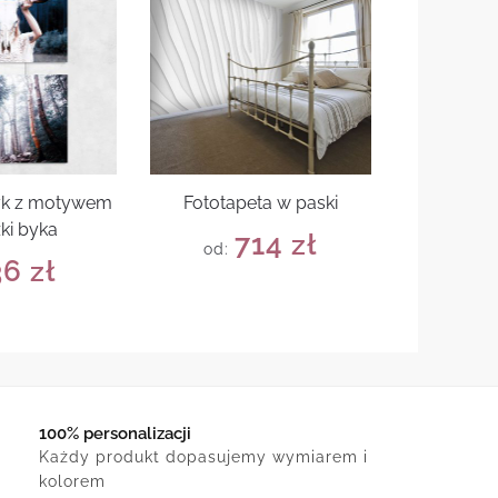
tyk z motywem
Fototapeta w paski
ki byka
714
zł
od:
36
zł
100% personalizacji
Każdy produkt dopasujemy wymiarem i
kolorem