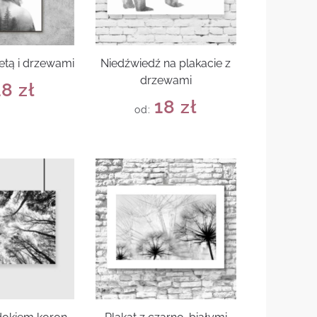
ietą i drzewami
Niedźwiedź na plakacie z
drzewami
18
zł
18
zł
od: