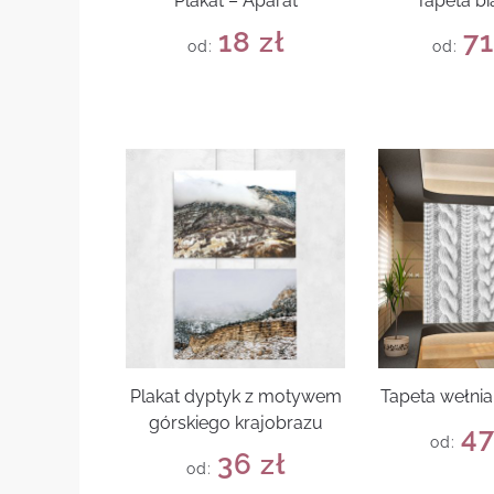
Plakat – Aparat
Tapeta bi
18
zł
7
od:
od:
Plakat dyptyk z motywem
Tapeta wełni
górskiego krajobrazu
4
od:
36
zł
od: