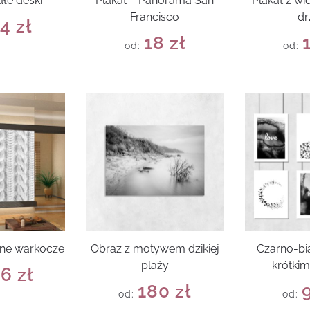
ałe deski
Plakat – Panorama San
Plakat z w
Francisco
d
14
zł
18
zł
od:
od:
ane warkocze
Obraz z motywem dzikiej
Czarno-bi
plaży
krótkim
76
zł
180
zł
od:
od: