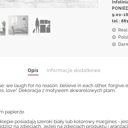
Infolini
w
PONIED
tym
domu...
9.00-1
tel.: 88
Real
Pols
Darm
Opis
Informacje dodatkowe
se: we laugh for no reason, believe in each other, forgive
ms, love”. Dekoracja z motywem akwarelowych plam.
m papierze.
lepie posiadają szeroki biały lub kolorowy margines - je
idzisz na zdjęciach. Jeżeli na zdjęciach produktu i aranżac