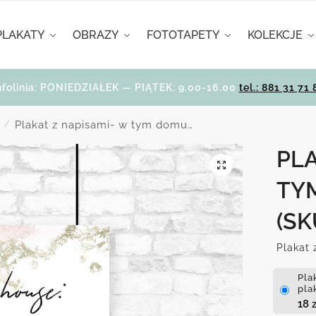
PLAKATY
OBRAZY
FOTOTAPETY
KOLEKCJE
nfolinia: PONIEDZIAŁEK — PIĄTEK: 9.00-16.00
tel.: 881 31 71 
Plakat z napisami- w tym domu…
/
PLA
TY
(SK
Plakat 
Pla
pla
18
z