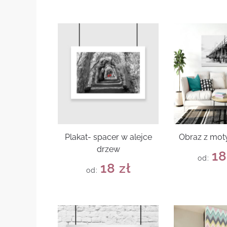
Plakat- spacer w alejce
Obraz z mo
drzew
1
od:
18
zł
od: