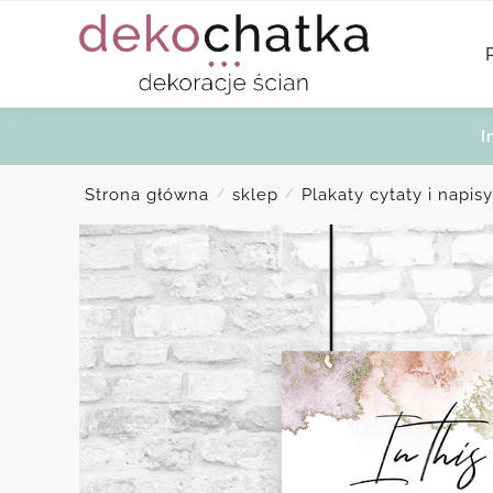
Skip
Skip
to
to
navigation
content
I
Strona główna
sklep
Plakaty cytaty i napisy
/
/