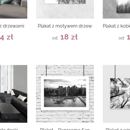
 z drzewami
Plakat z motywem drzew
Plakat z kob
14
zł
18
zł
od:
od: