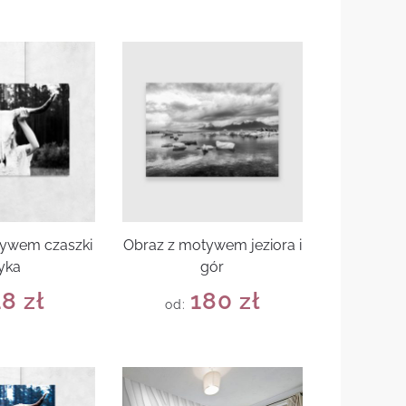
tywem czaszki
Obraz z motywem jeziora i
yka
gór
18
zł
180
zł
od: