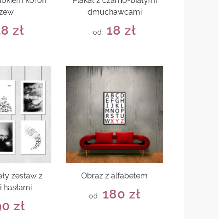
idokiem koron
Plakat z czarno-białymi
rzew
dmuchawcami
18
zł
18
zł
od:
ały zestaw z
Obraz z alfabetem
i hasłami
180
zł
od:
90
zł