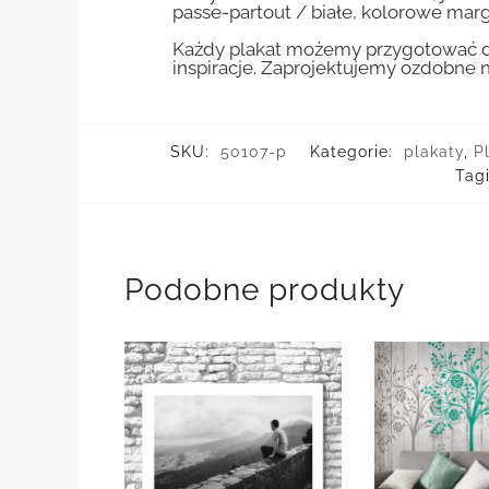
passe-partout / białe, kolorowe marg
Każdy plakat możemy przygotować do
inspiracje. Zaprojektujemy ozdobne n
SKU:
50107-p
Kategorie:
plakaty
,
P
Tag
Podobne produkty