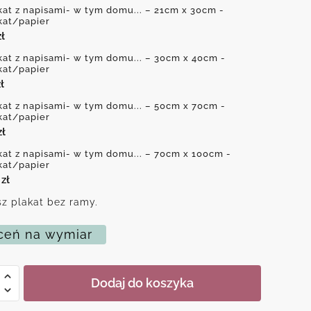
kat z napisami- w tym domu... – 21cm x 30cm -
kat/papier
zł
kat z napisami- w tym domu... – 30cm x 40cm -
kat/papier
ł
kat z napisami- w tym domu... – 50cm x 70cm -
kat/papier
zł
kat z napisami- w tym domu... – 70cm x 100cm -
kat/papier
0
zł
z plakat bez ramy.
eń na wymiar
Dodaj do koszyka
mi-