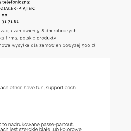
a telefoniczna:
ZIAŁEK-PIĄTEK:
6.00
1 31 71 81
izacja zamówień 5-8 dni roboczych
ka firma, polskie produkty
owa wysyłka dla zamówień powyżej 500 zł
 each other, have fun, support each
st to nadrukowane passe-partout.
jach jest szerokie białe lub kolorowe