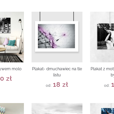
tywem molo
Plakat- dmuchawiec na tle
Plakat z mo
listu
b
80
zł
18
zł
od:
od: