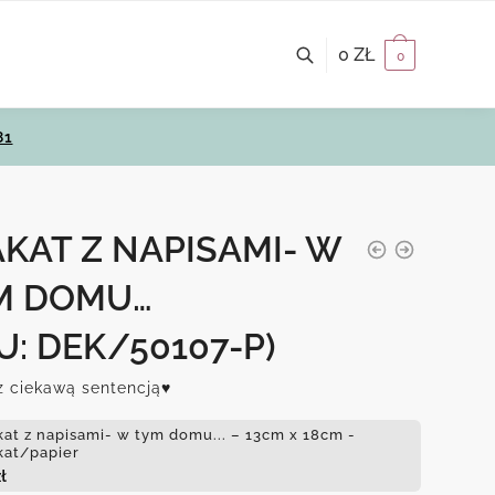
0
ZŁ
0
81
KAT Z NAPISAMI- W
M DOMU…
U: DEK/50107-P)
z ciekawą sentencją♥
kat z napisami- w tym domu... – 13cm x 18cm -
kat/papier
ł