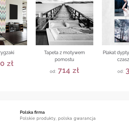
zygzaki
Tapeta z motywem
Plakat dyp
pomostu
czasz
50
zł
714
zł
od:
od:
Polska firma
Polskie produkty, polska gwarancja