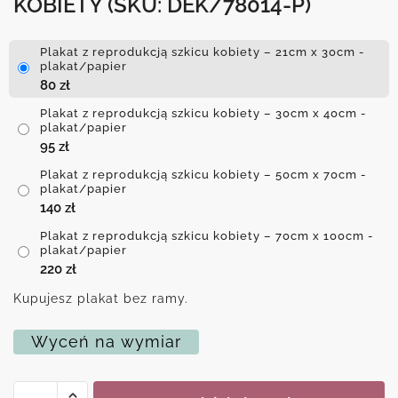
KOBIETY
(SKU: DEK/78014-P)
Plakat z reprodukcją szkicu kobiety – 21cm x 30cm -
plakat/papier
80
zł
Plakat z reprodukcją szkicu kobiety – 30cm x 40cm -
plakat/papier
95
zł
Plakat z reprodukcją szkicu kobiety – 50cm x 70cm -
plakat/papier
140
zł
Plakat z reprodukcją szkicu kobiety – 70cm x 100cm -
plakat/papier
220
zł
Kupujesz plakat bez ramy.
Wyceń na wymiar
ilość