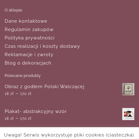
O sklepie
Dane kontaktowe
Regulamin zakupów
Polityka prywatności
Czas realizacji i koszty dostawy
Reklamacje i zwroty
Blog o dekoracjach
Polecane produkty
Obraz z godłem Polski Walczącej
–
18
zł
170
zł
Plakat- abstrakcyjny wzór
–
18
zł
170
zł
Uwaga! Serwis wykorzystuje pliki cookies (ciasteczka).
Obraz - Grafika liniowa z motywem pięknej