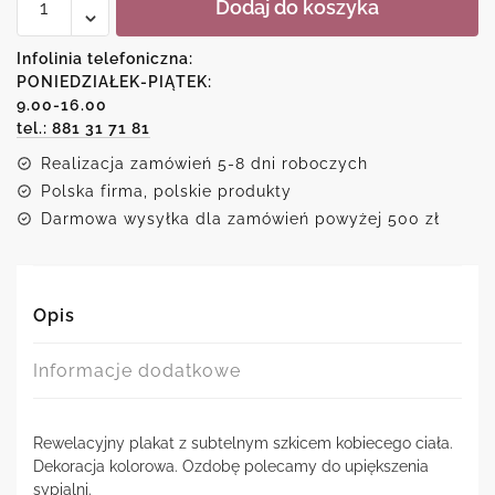
Dodaj do koszyka
Plakat
z
reprodukcją
Infolinia telefoniczna:
szkicu
PONIEDZIAŁEK-PIĄTEK:
kobiety
9.00-16.00
tel.: 881 31 71 81
Realizacja zamówień 5-8 dni roboczych
Polska firma, polskie produkty
Darmowa wysyłka dla zamówień powyżej 500 zł
Opis
Informacje dodatkowe
Rewelacyjny plakat z subtelnym szkicem kobiecego ciała.
Dekoracja kolorowa. Ozdobę polecamy do upiększenia
sypialni.