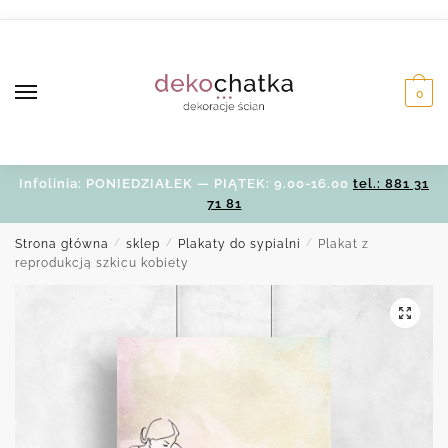
Skip
Skip
to
to
navigation
content
0
Infolinia: PONIEDZIAŁEK — PIĄTEK: 9.00-16.00
tel.: 881 31
71 81
Strona główna
/
sklep
/
Plakaty do sypialni
/
Plakat z
reprodukcją szkicu kobiety