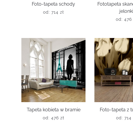
Foto-tapeta schody
Fototapeta ska
jelonk
od:
714
zł
od:
47
Tapeta kobieta w bramie
Foto-tapeta z 
od:
476
zł
od:
714