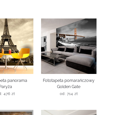
peta panorama
Fototapeta pomarańczowy
Paryża
Golden Gate
d:
476
zł
od:
714
zł