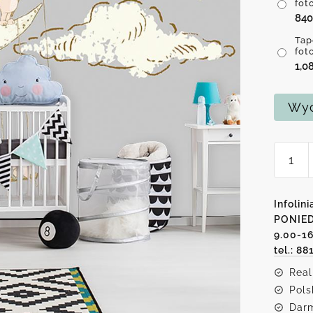
fot
84
Tap
fot
1,0
Wyc
ilość
Tapeta
z
moty
Infolini
księży
PONIED
9.00-1
i
tel.: 88
misia
Real
Pols
Darm