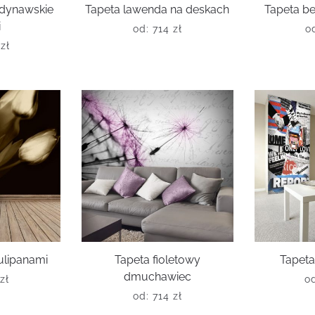
ndynawskie
Tapeta lawenda na deskach
Tapeta b
i
od:
714
zł
o
6
zł
tulipanami
Tapeta fioletowy
Tapeta
dmuchawiec
zł
o
od:
714
zł