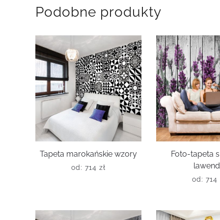
Podobne produkty
Tapeta marokańskie wzory
Foto-tapeta 
lawen
od:
714
zł
od:
714