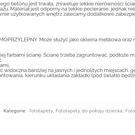
go betonu jest trwała, zniweluje lekkie nierówności ścian
tażu. Materiał jest odporny na lekkie pocieranie, jednak 
nsywnie użytkowanych wnętrz zalecamy dodatkowe zabez
AMOPRZYLEPNY. Może służyć jako okleina meblowa oraz n
iej farbami ścianę. Ścianę trzeba zagruntować, podłoże m
.
ami.
ć widoczna bardziej na jasnych i jednolitych miejscach, 
ntowania, kierunku układania zakładki (pod światło będ
Kategorie:
fototapety
,
Fototapety do pokoju dziecka
,
Foto