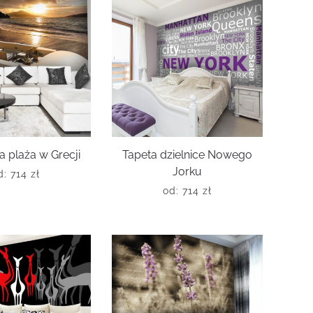
a plaża w Grecji
Tapeta dzielnice Nowego
Jorku
d:
714
zł
od:
714
zł