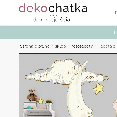
Skip
Skip
to
to
navigation
content
I
Strona główna
sklep
fototapety
Tapeta z
/
/
/