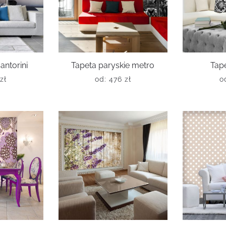
antorini
Tapeta paryskie metro
Tape
zł
od:
476
zł
o