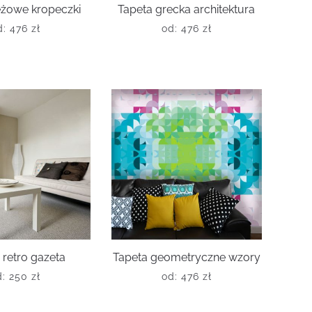
eżowe kropeczki
Tapeta grecka architektura
d:
476
zł
od:
476
zł
 retro gazeta
Tapeta geometryczne wzory
d:
250
zł
od:
476
zł