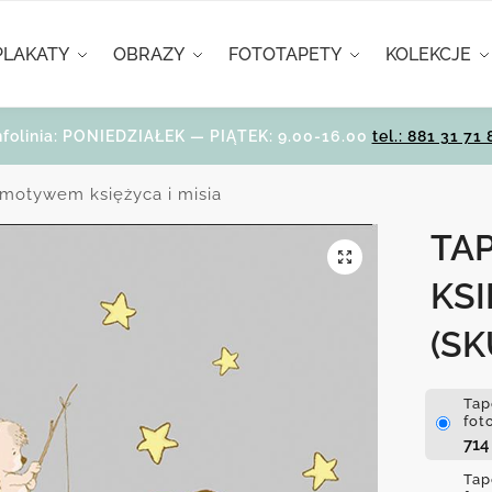
PLAKATY
OBRAZY
FOTOTAPETY
KOLEKCJE
nfolinia: PONIEDZIAŁEK — PIĄTEK: 9.00-16.00
tel.: 881 31 71 
 motywem księżyca i misia
TA
KSI
(SK
Tap
fot
71
Tap