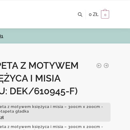
0
ZŁ
0
81
PETA Z MOTYWEM
ĘŻYCA I MISIA
U: DEK/610945-F)
eta z motywem księżyca i misia – 300cm x 200cm -
otapeta gładka
4
zł
eta z motywem księżyca i misia – 300cm x 200cm -