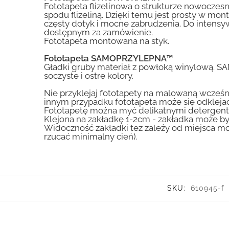
Fototapeta flizelinowa o strukturze nowoczesne
spodu flizeliną. Dzięki temu jest prosty w mon
częsty dotyk i mocne zabrudzenia. Do inte
dostępnym za zamówienie.
Fototapeta montowana na styk.
Fototapeta SAMOPRZYLEPNA™
Gładki gruby materiał z powłoką winylową. S
soczyste i ostre kolory.
Nie przyklejaj fototapety na malowaną wcześn
innym przypadku fototapeta może się odklejać
Fototapetę można myć delikatnymi detergent
Klejona na zakładkę 1-2cm - zakładka może by
Widoczność zakładki tez zależy od miejsca mo
rzucać minimalny cień).
SKU:
610945-f