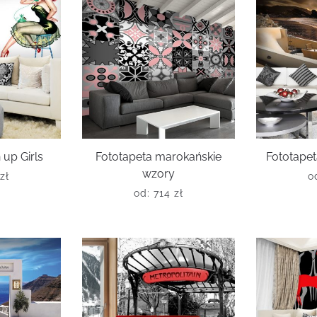
 up Girls
Fototapeta marokańskie
Fototapet
wzory
zł
o
od:
714
zł