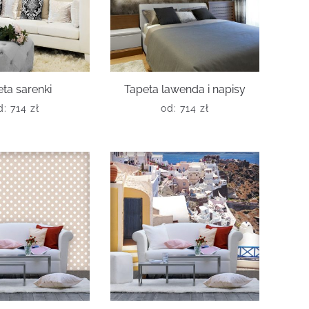
ta sarenki
Tapeta lawenda i napisy
d:
714
zł
od:
714
zł