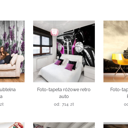
subtelna
Foto-tapeta różowe retro
Foto-ta
da
auto
zł
od:
714
zł
o