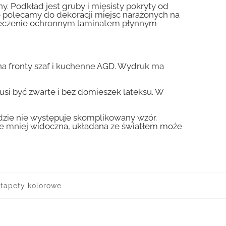
y. Podkład jest gruby i mięsisty pokryty od
nie polecamy do dekoracji miejsc narażonych na
pieczenie ochronnym laminatem płynnym
a fronty szaf i kuchenne AGD. Wydruk ma
usi być zwarte i bez domieszek lateksu. W
gdzie nie występuje skomplikowany wzór.
zie mniej widoczna, układana ze światłem może
tapety kolorowe