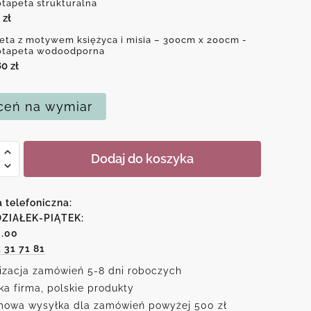
otapeta strukturalna
0
zł
eta z motywem księżyca i misia – 300cm x 200cm -
otapeta wodoodporna
80
zł
eń na wymiar
Dodaj do koszyka
wem
a telefoniczna:
ca
ZIAŁEK-PIĄTEK:
6.00
1 31 71 81
izacja zamówień 5-8 dni roboczych
ka firma, polskie produkty
owa wysyłka dla zamówień powyżej 500 zł