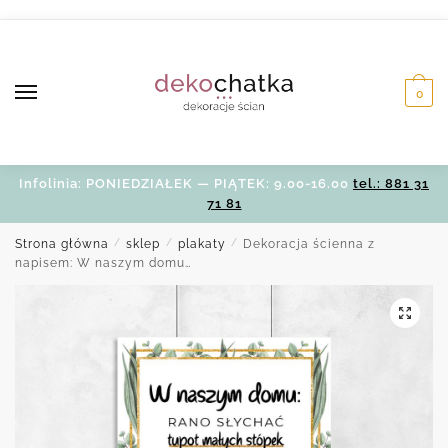
Skip
Skip
to
to
navigation
content
0
Infolinia: PONIEDZIAŁEK — PIĄTEK: 9.00-16.00
tel.: 881 31
71 81
Strona główna
/
sklep
/
plakaty
/
Dekoracja ścienna z
napisem: W naszym domu…