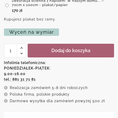
Dekoracja ścienna z napisem: W naszym domu... –
70cm x 100cm - plakat/papier
170
zł
Kupujesz plakat bez ramy.
Wyceń na wymiar
ilość
Dodaj do koszyka
Dekoracja
ścienna
z
Infolinia telefoniczna:
napisem:
PONIEDZIAŁEK-PIĄTEK:
W
9.00-16.00
naszym
domu...
tel.: 881 31 71 81
Realizacja zamówień 5-8 dni roboczych
Polska firma, polskie produkty
Darmowa wysyłka dla zamówień powyżej 500 zł