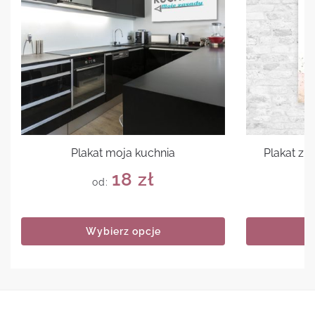
Plakat moja kuchnia
Plakat z 
18
zł
od:
Wybierz opcje