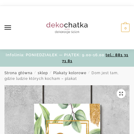
Skip
Skip
to
to
navigation
content
0
Infolinia: PONIEDZIAŁEK — PIĄTEK: 9.00-16.00
tel.: 881 31
71 81
Strona główna
/
sklep
/
Plakaty kolorowe
/
Dom jest tam,
gdzie ludzie których kocham – plakat