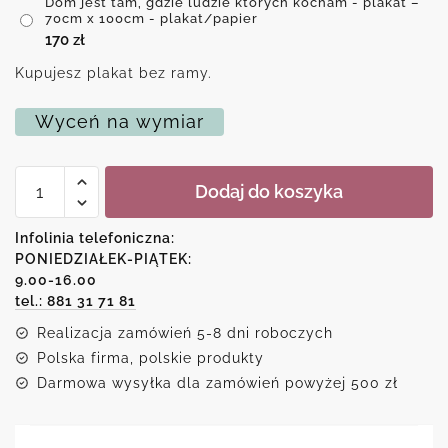
Dom jest tam, gdzie ludzie których kocham - plakat –
70cm x 100cm - plakat/papier
170
zł
Kupujesz plakat bez ramy.
Wyceń na wymiar
ilość
Dodaj do koszyka
Dom
jest
tam,
Infolinia telefoniczna:
gdzie
PONIEDZIAŁEK-PIĄTEK:
ludzie
9.00-16.00
których
kocham
tel.: 881 31 71 81
-
Realizacja zamówień 5-8 dni roboczych
plakat
Polska firma, polskie produkty
Darmowa wysyłka dla zamówień powyżej 500 zł