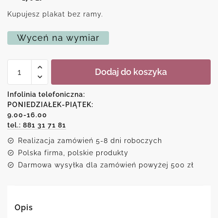
Kupujesz plakat bez ramy.
Wyceń na wymiar
ilość
Dodaj do koszyka
Plakat
z
Berneńskim
Infolinia telefoniczna:
psem
PONIEDZIAŁEK-PIĄTEK:
pasterskim
9.00-16.00
tel.: 881 31 71 81
Realizacja zamówień 5-8 dni roboczych
Polska firma, polskie produkty
Darmowa wysyłka dla zamówień powyżej 500 zł
Opis