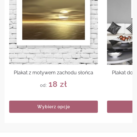
Plakat z motywem zachodu słońca
Plakat do 
18
zł
od:
Wybierz opcje