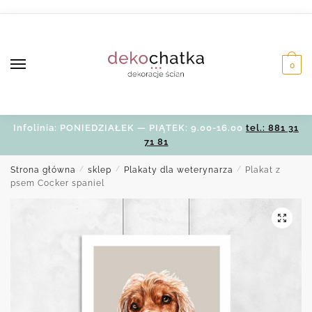
Skip
Skip
to
to
navigation
content
0
Infolinia: PONIEDZIAŁEK — PIĄTEK: 9.00-16.00
tel.: 881 31
71 81
Strona główna
/
sklep
/
Plakaty dla weterynarza
/
Plakat z
psem Cocker spaniel