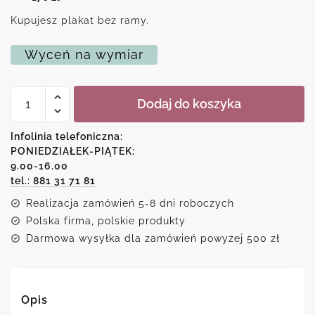
Kupujesz plakat bez ramy.
Wyceń na wymiar
ilość
Dodaj do koszyka
Plakat
z
psem
Infolinia telefoniczna:
Cocker
PONIEDZIAŁEK-PIĄTEK:
spaniel
9.00-16.00
tel.: 881 31 71 81
Realizacja zamówień 5-8 dni roboczych
Polska firma, polskie produkty
Darmowa wysyłka dla zamówień powyżej 500 zł
Opis