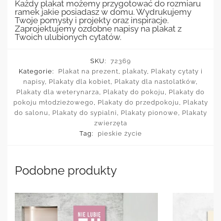
Każdy plakat możemy przygotować do rozmiaru
ramek jakie posiadasz w domu. Wydrukujemy
Twoje pomysły i projekty oraz inspiracje.
Zaprojektujemy ozdobne napisy na plakat z
Twoich ulubionych cytatów.
SKU:
72369
Kategorie:
Plakat na prezent
,
plakaty
,
Plakaty cytaty i
napisy
,
Plakaty dla kobiet
,
Plakaty dla nastolatków
,
Plakaty dla weterynarza
,
Plakaty do pokoju
,
Plakaty do
pokoju młodzieżowego
,
Plakaty do przedpokoju
,
Plakaty
do salonu
,
Plakaty do sypialni
,
Plakaty pionowe
,
Plakaty
zwierzęta
Tag:
pieskie życie
Podobne produkty