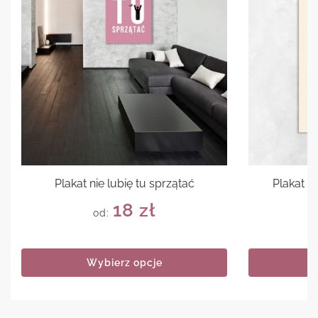
Plakat nie lubię tu sprzątać
Plakat 
18
zł
od:
Wybierz opcje