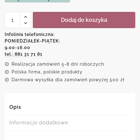
ilość
Dodaj do koszyka
Plakat
z
Akitą
Infolinia telefoniczna:
inu
PONIEDZIAŁEK-PIĄTEK:
9.00-16.00
tel.: 881 31 71 81
Realizacja zamówień 5-8 dni roboczych
Polska firma, polskie produkty
Darmowa wysyłka dla zamówień powyżej 500 zł
Opis
Informacje dodatkowe