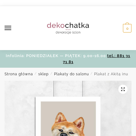
Skip
Skip
to
to
navigation
content
0
Infolinia: PONIEDZIAŁEK — PIĄTEK: 9.00-16.00
tel.: 881 31
71 81
Strona główna
/
sklep
/
Plakaty do salonu
/
Plakat z Akitą inu