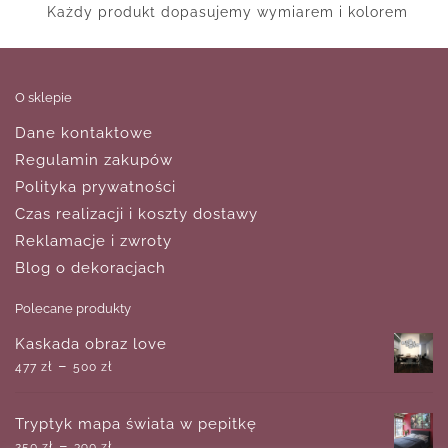
Każdy produkt dopasujemy wymiarem i kolorem
O sklepie
Dane kontaktowe
Regulamin zakupów
Polityka prywatności
Czas realizacji i koszty dostawy
Reklamacje i zwroty
Blog o dekoracjach
Polecane produkty
Kaskada obraz love
–
477
zł
500
zł
Tryptyk mapa świata w pepitkę
–
250
zł
390
zł