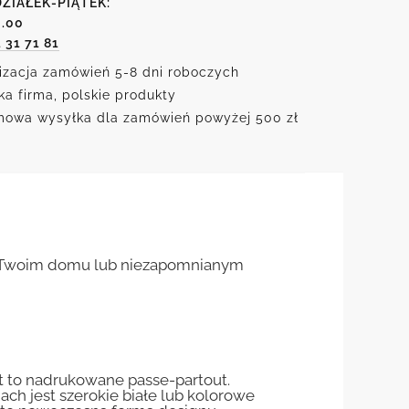
ZIAŁEK-PIĄTEK:
r
6.00
1 31 71 81
izacja zamówień 5-8 dni roboczych
ka firma, polskie produkty
owa wysyłka dla zamówień powyżej 500 zł
 w Twoim domu lub niezapomnianym
st to nadrukowane passe-partout.
jach jest szerokie białe lub kolorowe