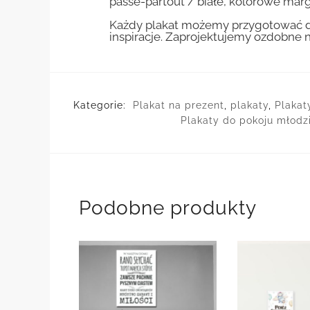
passe-partout / białe, kolorowe marg
Każdy plakat możemy przygotować do
inspiracje. Zaprojektujemy ozdobne n
Kategorie:
Plakat na prezent
,
plakaty
,
Plakat
Plakaty do pokoju młod
Podobne produkty