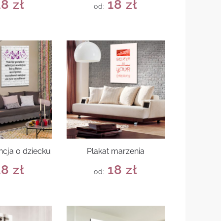
18
zł
18
zł
od:
ncja o dziecku
Plakat marzenia
18
zł
18
zł
od: