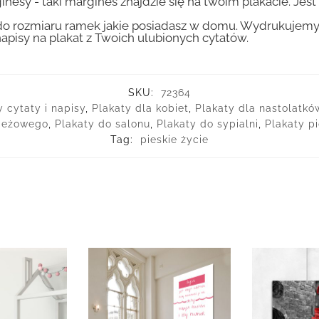
inesy - taki margines znajdzie się na twoim plakacie. Je
 rozmiaru ramek jakie posiadasz w domu. Wydrukujemy T
apisy na plakat z Twoich ulubionych cytatów.
SKU:
72364
y cytaty i napisy
,
Plakaty dla kobiet
,
Plakaty dla nastolatkó
zieżowego
,
Plakaty do salonu
,
Plakaty do sypialni
,
Plakaty p
Tag:
pieskie życie