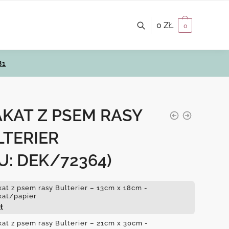
0
ZŁ
0
81
KAT Z PSEM RASY
LTERIER
U: DEK/72364)
kat z psem rasy Bulterier – 13cm x 18cm -
kat/papier
ł
kat z psem rasy Bulterier – 21cm x 30cm -