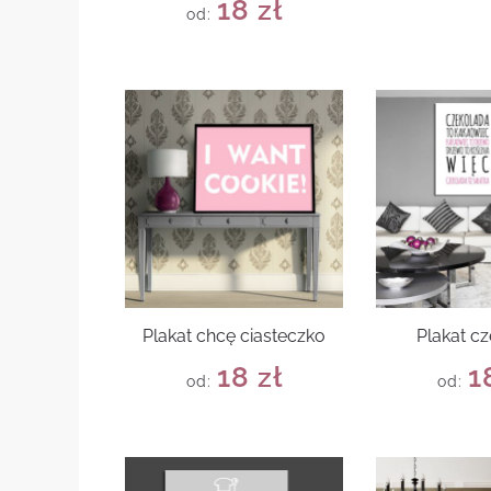
18
zł
od:
Plakat chcę ciasteczko
Plakat c
18
zł
1
od:
od: