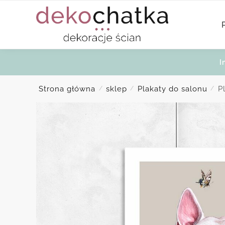
Skip
Skip
to
to
navigation
content
I
Strona główna
sklep
Plakaty do salonu
P
/
/
/