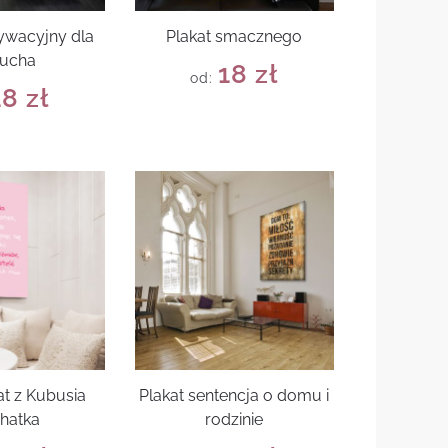
ywacyjny dla
Plakat smacznego
iucha
18
zł
od:
18
zł
at z Kubusia
Plakat sentencja o domu i
hatka
rodzinie