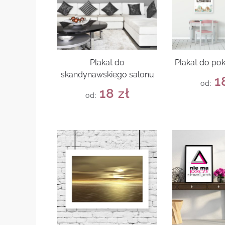
Plakat do
Plakat do po
skandynawskiego salonu
1
od:
18
zł
od: