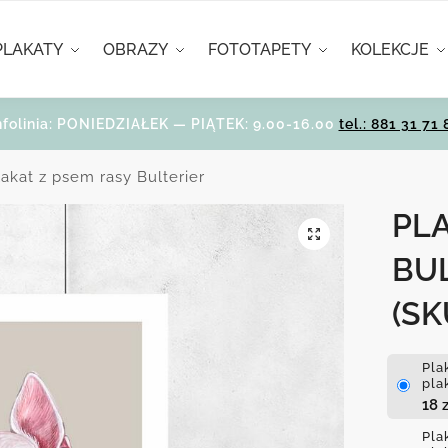
PLAKATY
OBRAZY
FOTOTAPETY
KOLEKCJE
nfolinia: PONIEDZIAŁEK — PIĄTEK: 9.00-16.00
tel.: 881 31 71 
lakat z psem rasy Bulterier
PLA
BU
(SK
Pla
pla
18
z
Pla