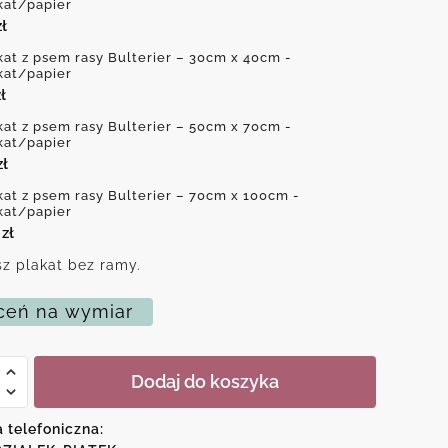
kat/papier
zł
kat z psem rasy Bulterier – 30cm x 40cm -
kat/papier
ł
kat z psem rasy Bulterier – 50cm x 70cm -
kat/papier
zł
kat z psem rasy Bulterier – 70cm x 100cm -
kat/papier
0
zł
z plakat bez ramy.
eń na wymiar
Dodaj do koszyka
a telefoniczna: