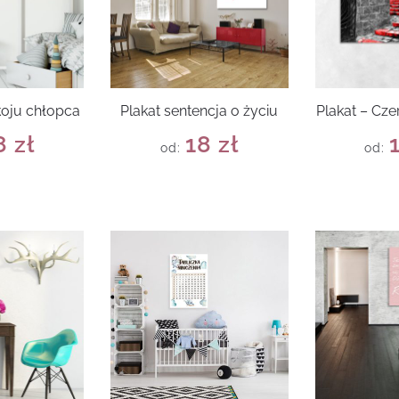
koju chłopca
Plakat sentencja o życiu
Plakat – Cz
8
zł
18
zł
od:
od: