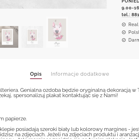
PONIED
Bulterie
9.00-1
tel.: 88
Real
Pols
Darm
Opis
Informacje dodatkowe
ulteriera. Genialna ozdoba będzie oryginalną dekoracją
ekaj, spersonalizuj plakat kontaktując się z Nami!
m papierze.
lepie posiadają szeroki biały lub kolorowy margines - je
idzisz na zdjęciach. Jeżeli na zdjęciach produktu i aranżac