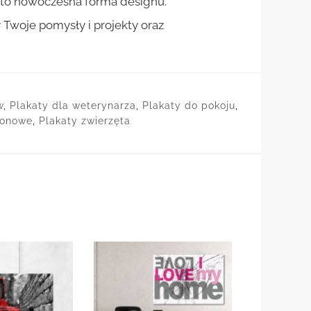
st to nowoczesna forma designu.
woje pomysły i projekty oraz
w
,
Plakaty dla weterynarza
,
Plakaty do pokoju
,
ionowe
,
Plakaty zwierzęta