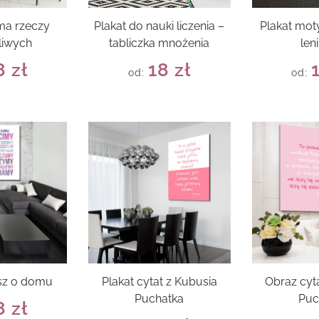
 ma rzeczy
Plakat do nauki liczenia –
Plakat mot
liwych
tabliczka mnożenia
len
8
zł
18
zł
od:
od:
rsz o domu
Plakat cytat z Kubusia
Obraz cyt
Puchatka
Puc
8
zł