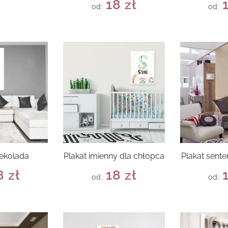
18
zł
od:
od:
zekolada
Plakat imienny dla chłopca
Plakat sente
8
zł
18
zł
od:
od: