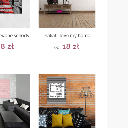
erwone schody
Plakat I love my home
18
zł
18
zł
od: