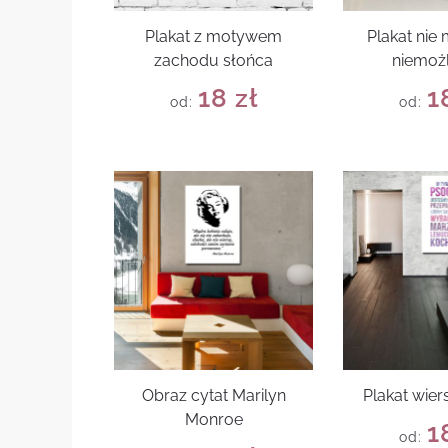
Plakat z motywem
Plakat nie
zachodu słońca
niemoż
18
zł
1
od:
od:
Obraz cytat Marilyn
Plakat wie
Monroe
1
od: