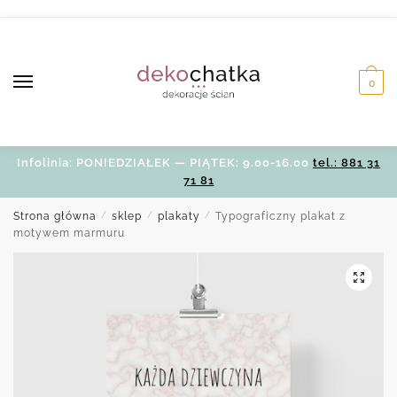
Skip
Skip
to
to
navigation
content
0
Infolinia: PONIEDZIAŁEK — PIĄTEK: 9.00-16.00
tel.: 881 31
71 81
Strona główna
/
sklep
/
plakaty
/
Typograficzny plakat z
motywem marmuru