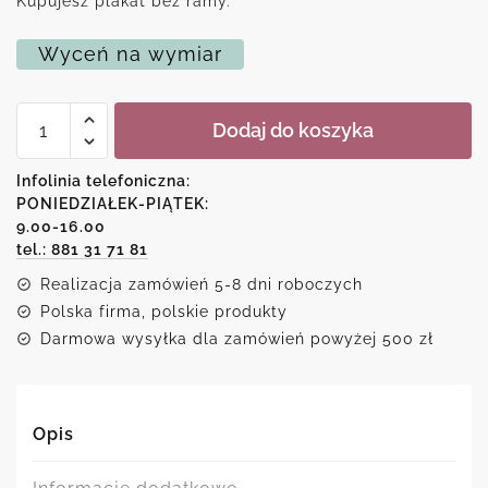
Kupujesz plakat bez ramy.
Wyceń na wymiar
ilość
Dodaj do koszyka
Typograficzny
plakat
z
Infolinia telefoniczna:
motywem
PONIEDZIAŁEK-PIĄTEK:
marmuru
9.00-16.00
tel.: 881 31 71 81
Realizacja zamówień 5-8 dni roboczych
Polska firma, polskie produkty
Darmowa wysyłka dla zamówień powyżej 500 zł
Opis