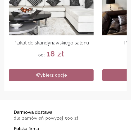
Plakat do skandynawskiego salonu
Pla
18
zł
od:
Wybierz opcje
Darmowa dostawa
dla zamówień powyżej 500 zł
Polska firma