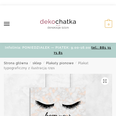
Skip
Skip
to
to
navigation
content
0
Infolinia: PONIEDZIAŁEK — PIĄTEK: 9.00-16.00
tel.: 881 31
71 81
Strona główna
/
sklep
/
Plakaty pionowe
/
Plakat
typograficzny z ilustracją rzęs