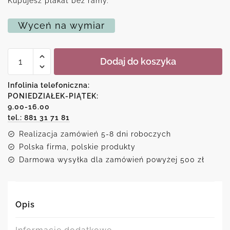
Kupujesz plakat bez ramy.
Wyceń na wymiar
ilość
Dodaj do koszyka
Plakat
typograficzny
z
Infolinia telefoniczna:
ilustracją
PONIEDZIAŁEK-PIĄTEK:
rzęs
9.00-16.00
tel.: 881 31 71 81
Realizacja zamówień 5-8 dni roboczych
Polska firma, polskie produkty
Darmowa wysyłka dla zamówień powyżej 500 zł
Opis