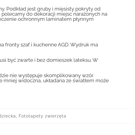
y. Podkład jest gruby i mięsisty pokryty od
nie polecamy do dekoracji miejsc narażonych na
pieczenie ochronnym laminatem płynnym
a fronty szaf i kuchenne AGD. Wydruk ma
usi być zwarte i bez domieszek lateksu. W
gdzie nie występuje skomplikowany wzór.
zie mniej widoczna, układana ze światłem może
dziecka
,
Fototapety zwierzęta