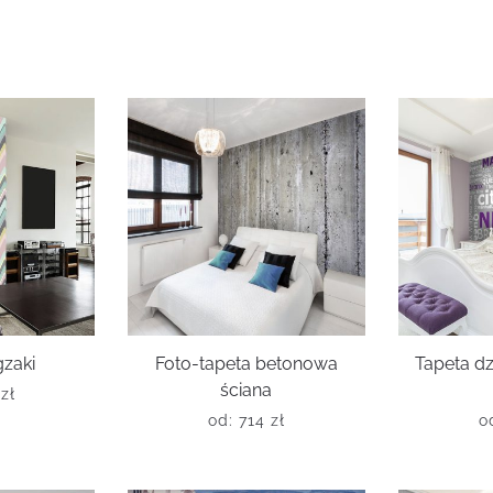
gzaki
Foto-tapeta betonowa
Tapeta d
ściana
0
zł
od:
714
zł
o