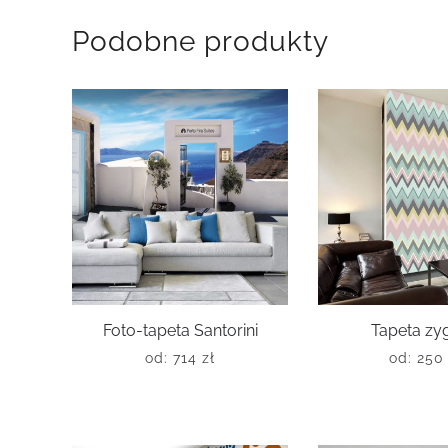
Podobne produkty
Foto-tapeta Santorini
Tapeta zy
od:
714
zł
od:
25