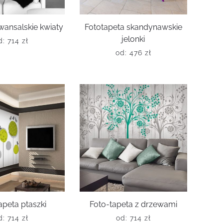
wansalskie kwiaty
Fototapeta skandynawskie
jelonki
d:
714
zł
od:
476
zł
apeta ptaszki
Foto-tapeta z drzewami
d:
714
zł
od:
714
zł