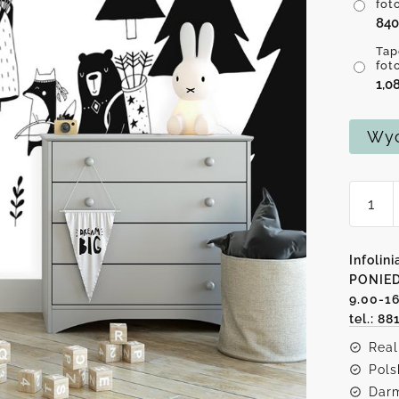
fot
84
Tap
fot
1,0
Wyc
ilość
Tapeta
z
moty
Infolini
leśneg
PONIED
9.00-1
biwak
tel.: 88
Real
Pols
Darm