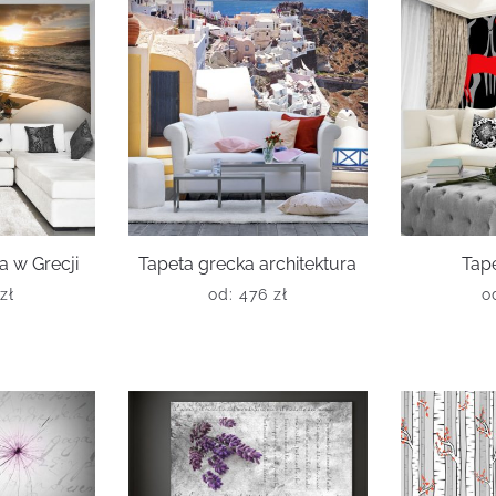
a w Grecji
Tapeta grecka architektura
Tape
zł
od:
476
zł
o