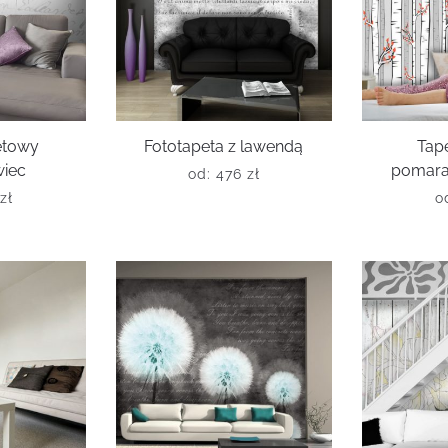
letowy
Fototapeta z lawendą
Tap
iec
pomara
od:
476
zł
zł
o