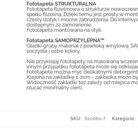
Fototapeta STRUKTURALNA
Fototapeta flizelinowa o strukturze nowoczesne
spodu flizeliną. Dzięki temu jest prosty w mon
częsty dotyk i mocne zabrudzenia. Do inte
dostępnym za zamówienie.
Fototapeta montowana na styk.
Fototapeta SAMOPRZYLEPNA™
Gładki gruby materiał z powłoką winylową. S
soczyste i ostre kolory.
Nie przyklejaj fototapety na malowaną wcześn
innym przypadku fototapeta może się odklejać
Fototapetę można myć delikatnymi detergent
Klejona na zakładkę 1-2cm - zakładka może by
Widoczność zakładki tez zależy od miejsca mo
rzucać minimalny cień).
SKU:
620660-f
Kategorie: