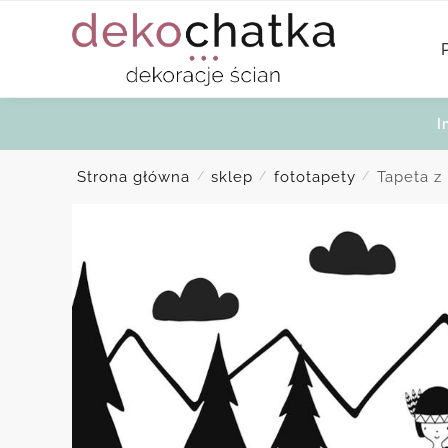
Skip
Skip
to
to
navigation
content
I
Strona główna
sklep
fototapety
Tapeta 
/
/
/