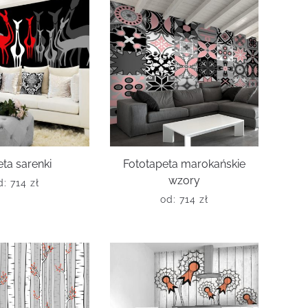
ta sarenki
Fototapeta marokańskie
wzory
d:
714
zł
od:
714
zł