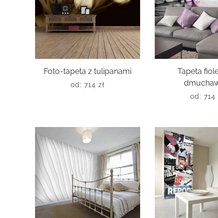
Foto-tapeta z tulipanami
Tapeta fio
dmuchaw
od:
714
zł
od:
714