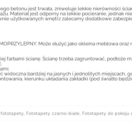
go betonu jest trwała, zniweluje lekkie nierówności ścian
tażu. Materiał jest odporny na lekkie pocieranie, jednak 
nsywnie użytkowanych wnętrz zalecamy dodatkowe zabez
AMOPRZYLEPNY. Może służyć jako okleina meblowa oraz n
iej farbami ścianę. Ścianę trzeba zagruntować, podłoże m
.
ami.
ć widoczna bardziej na jasnych i jednolitych miejscach, 
ntowania, kierunku układania zakładki (pod światło będ
fototapety
,
Fototapety czarno-białe
,
Fototapety do pokoju 