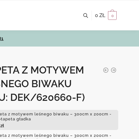
0
ZŁ
0
81
PETA Z MOTYWEM
ŚNEGO BIWAKU
U: DEK/620660-F)
eta z motywem leśnego biwaku – 300cm x 200cm -
otapeta gładka
4
zł
eta z motywem leśnego biwaku – 300cm x 200cm -