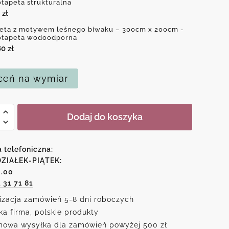
otapeta strukturalna
0
zł
eta z motywem leśnego biwaku – 300cm x 200cm -
otapeta wodoodporna
80
zł
eń na wymiar
Dodaj do koszyka
wem
a telefoniczna:
o
ZIAŁEK-PIĄTEK:
6.00
u
1 31 71 81
izacja zamówień 5-8 dni roboczych
ka firma, polskie produkty
owa wysyłka dla zamówień powyżej 500 zł