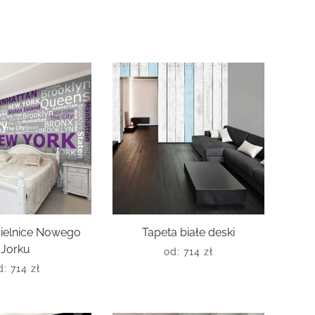
zielnice Nowego
Tapeta białe deski
Jorku
od:
714
zł
d:
714
zł