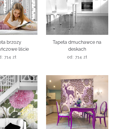
eta brzozy
Tapeta dmuchawce na
ńczowe liście
deskach
d:
714
zł
od:
714
zł