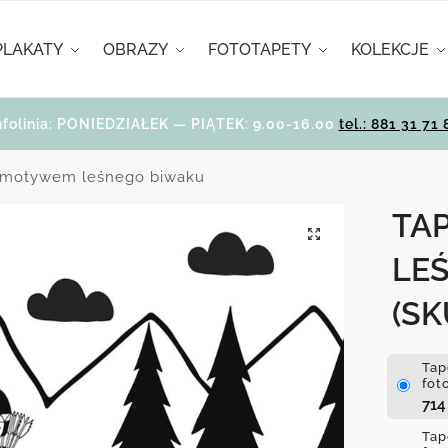
PLAKATY
OBRAZY
FOTOTAPETY
KOLEKCJE
nfolinia: PONIEDZIAŁEK — PIĄTEK: 9.00-16.00
tel.: 881 31 71 
z motywem leśnego biwaku
TA
LE
(SK
Tap
fot
71
Tap