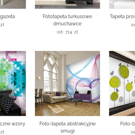
 gazeta
Fototapeta turkusowe
Tapeta pro
dmuchawce
0
zł
o
od:
714
zł
czne wzory
Foto-tapeta abstrakcyjne
Foto-t
smugi
6
zł
o