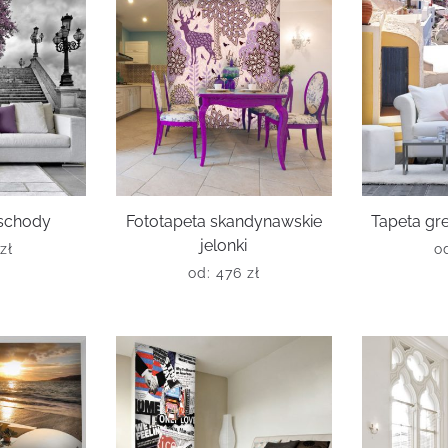
 schody
Fototapeta skandynawskie
Tapeta gre
jelonki
zł
o
od:
476
zł