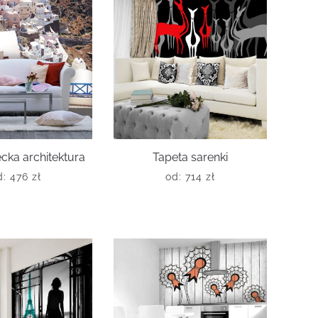
cka architektura
Tapeta sarenki
d:
476
zł
od:
714
zł