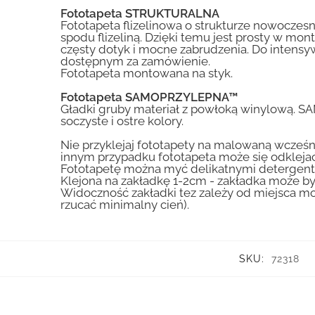
Fototapeta STRUKTURALNA
Fototapeta flizelinowa o strukturze nowoczesne
spodu flizeliną. Dzięki temu jest prosty w mon
częsty dotyk i mocne zabrudzenia. Do inte
dostępnym za zamówienie.
Fototapeta montowana na styk.
Fototapeta SAMOPRZYLEPNA™
Gładki gruby materiał z powłoką winylową. S
soczyste i ostre kolory.
Nie przyklejaj fototapety na malowaną wcześn
innym przypadku fototapeta może się odklejać
Fototapetę można myć delikatnymi detergent
Klejona na zakładkę 1-2cm - zakładka może by
Widoczność zakładki tez zależy od miejsca mo
rzucać minimalny cień).
SKU:
72318