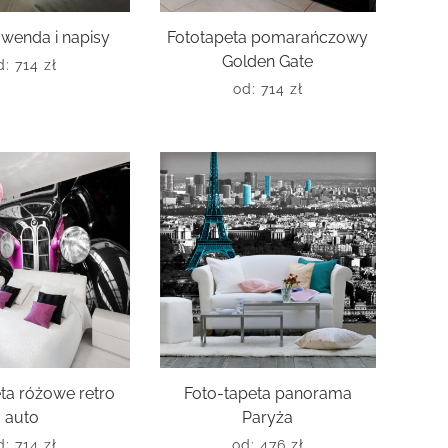
awenda i napisy
Fototapeta pomarańczowy
Golden Gate
d:
714
zł
od:
714
zł
ta różowe retro
Foto-tapeta panorama
auto
Paryża
d:
714
zł
od:
476
zł