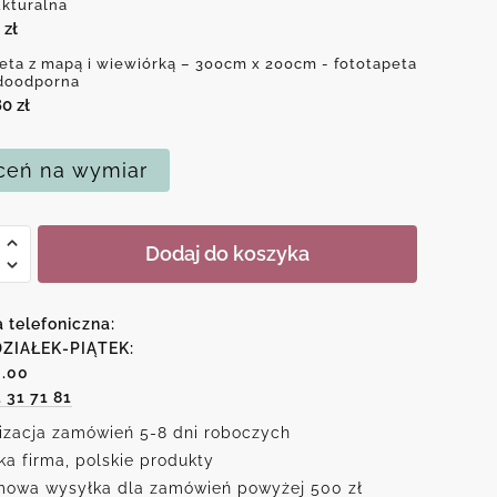
ukturalna
0
zł
eta z mapą i wiewiórką – 300cm x 200cm - fototapeta
doodporna
80
zł
eń na wymiar
Dodaj do koszyka
a telefoniczna:
ZIAŁEK-PIĄTEK:
6.00
rką
1 31 71 81
izacja zamówień 5-8 dni roboczych
ka firma, polskie produkty
owa wysyłka dla zamówień powyżej 500 zł