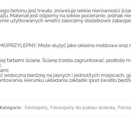
go betonu jest trwała, zniweluje lekkie nierówności ścian
tażu. Materiał jest odporny na lekkie pocieranie, jednak 
nsywnie użytkowanych wnętrz zalecamy dodatkowe zabez
AMOPRZYLEPNY. Może służyć jako okleina meblowa oraz n
iej farbami ścianę. Ścianę trzeba zagruntować, podłoże m
.
ami.
ć widoczna bardziej na jasnych i jednolitych miejscach, 
ntowania, kierunku układania zakładki (pod światło będ
Kategorie:
fototapety
,
Fototapety do pokoju dziecka
,
Fotot