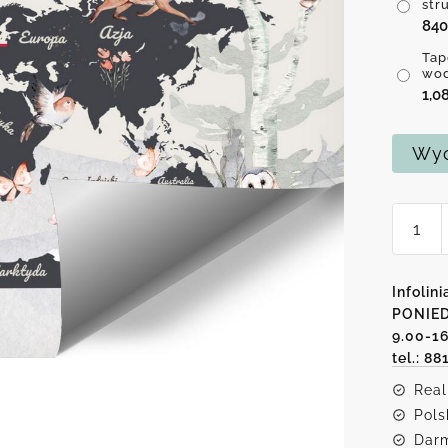
str
84
Tap
wo
1,0
Wyc
ilość
Tapeta
z
mapą
Infolini
i
PONIED
9.00-1
wiewió
tel.: 88
Real
Pols
Darm