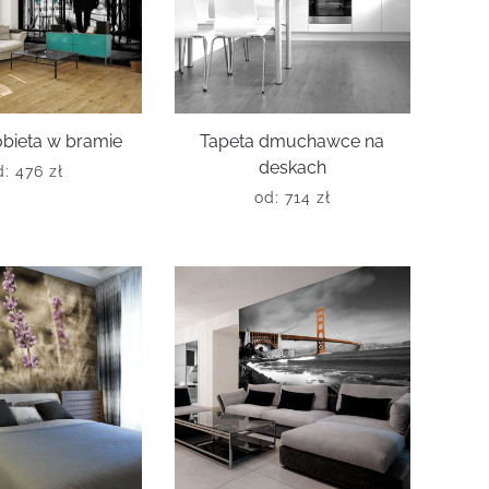
obieta w bramie
Tapeta dmuchawce na
deskach
d:
476
zł
od:
714
zł