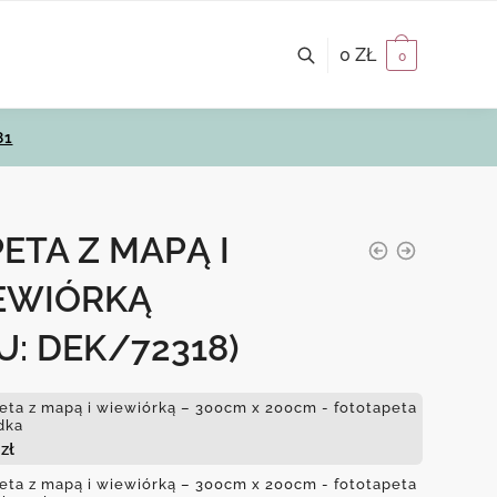
0
ZŁ
0
81
ETA Z MAPĄ I
EWIÓRKĄ
U: DEK/72318)
eta z mapą i wiewiórką – 300cm x 200cm - fototapeta
dka
4
zł
eta z mapą i wiewiórką – 300cm x 200cm - fototapeta