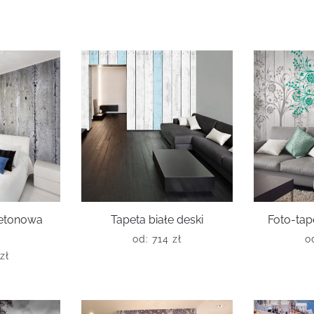
betonowa
Tapeta białe deski
Foto-tap
a
od:
714
zł
o
zł