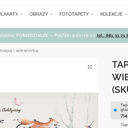
PLAKATY
OBRAZY
FOTOTAPETY
KOLEKCJE
nfolinia: PONIEDZIAŁEK — PIĄTEK: 9.00-16.00
tel.: 881 31 71 
 mapą i wiewiórką
TAP
WI
(SK
Tap
gła
71
Tap