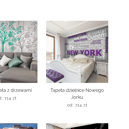
eta z drzewami
Tapeta dzielnice Nowego
Jorku
d:
714
zł
od:
714
zł