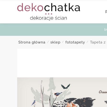
Skip
Skip
to
to
navigation
content
I
Strona główna
sklep
fototapety
Tapeta z
/
/
/