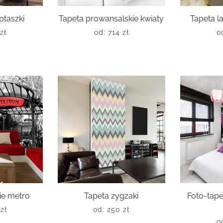
ptaszki
Tapeta prowansalskie kwiaty
Tapeta l
zł
od:
714
zł
o
ie metro
Tapeta zygzaki
Foto-tape
6
zł
od:
250
zł
o