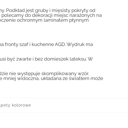
y. Podkład jest gruby i mięsisty pokryty od
nie polecamy do dekoracji miejsc narażonych na
pieczenie ochronnym laminatem płynnym
a fronty szaf i kuchenne AGD. Wydruk ma
usi być zwarte i bez domieszek lateksu. W
gdzie nie występuje skomplikowany wzór.
zie mniej widoczna, układana ze światłem może
apety kolorowe