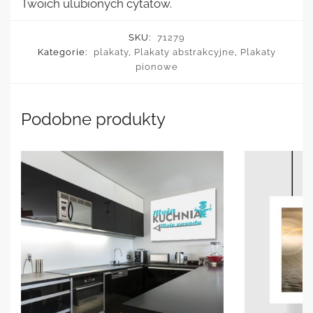
Twoich ulubionych cytatów.
SKU:
71279
Kategorie:
plakaty
,
Plakaty abstrakcyjne
,
Plakaty
pionowe
Podobne produkty