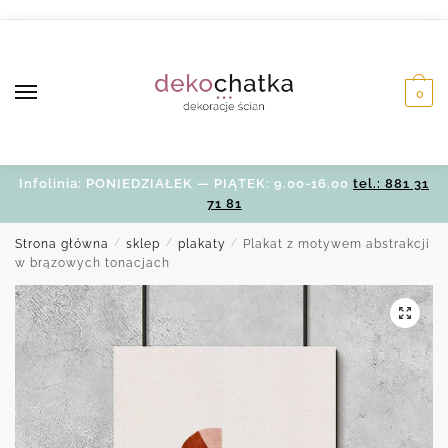
Skip
Skip
to
to
navigation
content
0
Infolinia: PONIEDZIAŁEK — PIĄTEK: 9.00-16.00
tel.: 881 31
71 81
Strona główna
/
sklep
/
plakaty
/
Plakat z motywem abstrakcji
w brązowych tonacjach