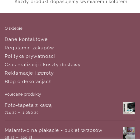
Każdy produkt dopasujemy wymiarem i kolorem
O sklepie
Dane kontaktowe
Regulamin zakupów
Polityka prywatności
Czas realizacji i koszty dostawy
Reklamacje i zwroty
Blog o dekoracjach
Polecane produkty
Foto-tapeta z kawą
–
714
zł
1,080
zł
Malarstwo na plakacie - bukiet wrzosów
–
28
zł
220
zł