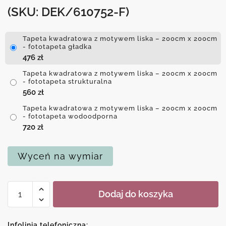
(SKU: DEK/610752-F)
Tapeta kwadratowa z motywem liska – 200cm x 200cm
- fototapeta gładka
476
zł
Tapeta kwadratowa z motywem liska – 200cm x 200cm
- fototapeta strukturalna
560
zł
Tapeta kwadratowa z motywem liska – 200cm x 200cm
- fototapeta wodoodporna
720
zł
Wyceń na wymiar
ilość
Dodaj do koszyka
Tapeta
kwadratowa
z
Infolinia telefoniczna: