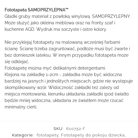
Fototapeta SAMOPRZYLEPNA™
Gładki gruby materiał z powłoką winylową. SAMOPRZYLEPNY.
Może służyć jako okleina meblowa oraz na fronty szaf i
kuchenne AGD. Wydruk ma soczyste i ostre kolory.
Nie przyklejaj fototapety na malowaną wcześniej farbami
ścianę. Ścianę trzeba zagruntować, podłoże musi być zwarte i
bez domieszek lateksu. W innym przypadku fototapeta może
się odklejać.
Fototapetę można myć delikatnymi detergentami.
Klejona na zakładkę 1-2cm - zakładka może być widoczna
bardziej na jasnych i jednolitych miejscach, gdzie nie występuje
skomplikowany wzór. Widoczność zakładki tez zależy od
miejsca montowania, kierunku układania zakładki (pod światło
będzie mniej widoczna, układana ze światłem może rzucać
minimalny cień).
SKU:
610752-f
Kategorie:
fototapety
,
Fototapety do pokoju dziecka
,