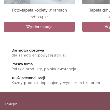
Foto-tapeta kobiety w ramach
Tapeta dm
od:
714
zł
Wybierz opcje
Wy
Darmowa dostawa
dla zamówień powyżej 500 zł
Polska firma
Polskie produkty, polska gwarancja
100% personalizacji
Każdy produkt dopasujemy wymiarem i kolorem
O sklepie