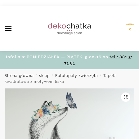
Skip
Skip
to
to
navigation
content
0
Infolinia: PONIEDZIAŁEK — PIĄTEK: 9.00-16.00
tel.: 881 31
71 81
Strona główna
/
sklep
/
Fototapety zwierzęta
/
Tapeta
kwadratowa z motywem liska