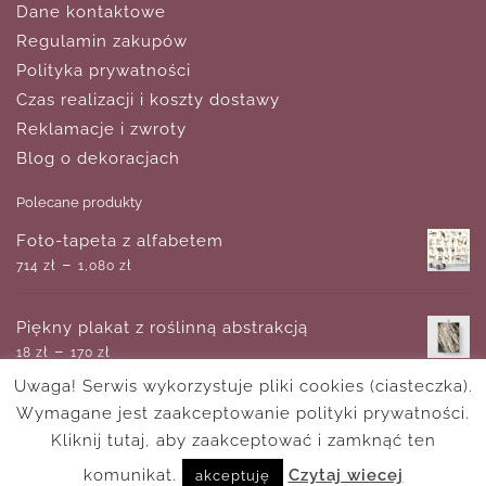
Dane kontaktowe
Regulamin zakupów
Polityka prywatności
Czas realizacji i koszty dostawy
Reklamacje i zwroty
Blog o dekoracjach
Polecane produkty
Foto-tapeta z alfabetem
–
714
zł
1,080
zł
Piękny plakat z roślinną abstrakcją
–
18
zł
170
zł
Uwaga! Serwis wykorzystuje pliki cookies (ciasteczka).
Wymagane jest zaakceptowanie polityki prywatności.
Plakat z podobizną kobiety
–
Kliknij tutaj, aby zaakceptować i zamknąć ten
18
zł
170
zł
komunikat.
Czytaj wiecej
akceptuję