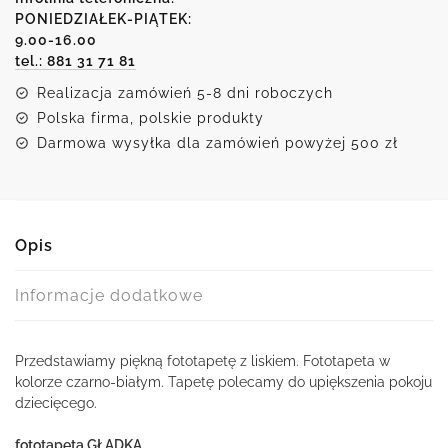
motywem
PONIEDZIAŁEK-PIĄTEK:
9.00-16.00
liska
tel.: 881 31 71 81
Realizacja zamówień 5-8 dni roboczych
Polska firma, polskie produkty
Darmowa wysyłka dla zamówień powyżej 500 zł
Opis
Informacje dodatkowe
Przedstawiamy piękną fototapetę z liskiem. Fototapeta w
kolorze czarno-białym. Tapetę polecamy do upiększenia pokoju
dziecięcego.
fototapeta GŁADKA