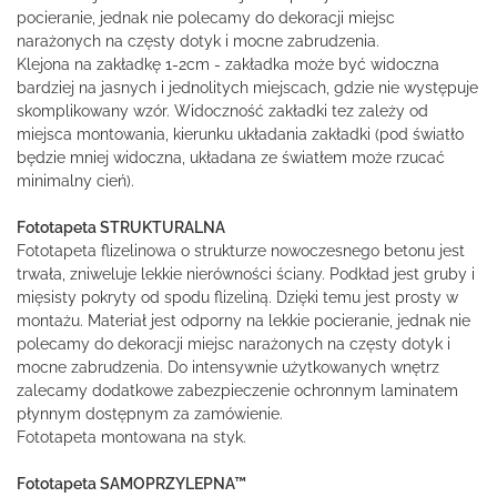
pocieranie, jednak nie polecamy do dekoracji miejsc
narażonych na częsty dotyk i mocne zabrudzenia.
Klejona na zakładkę 1-2cm - zakładka może być widoczna
bardziej na jasnych i jednolitych miejscach, gdzie nie występuje
skomplikowany wzór. Widoczność zakładki tez zależy od
miejsca montowania, kierunku układania zakładki (pod światło
będzie mniej widoczna, układana ze światłem może rzucać
minimalny cień).
Fototapeta STRUKTURALNA
Fototapeta flizelinowa o strukturze nowoczesnego betonu jest
trwała, zniweluje lekkie nierówności ściany. Podkład jest gruby i
mięsisty pokryty od spodu flizeliną. Dzięki temu jest prosty w
montażu. Materiał jest odporny na lekkie pocieranie, jednak nie
polecamy do dekoracji miejsc narażonych na częsty dotyk i
mocne zabrudzenia. Do intensywnie użytkowanych wnętrz
zalecamy dodatkowe zabezpieczenie ochronnym laminatem
płynnym dostępnym za zamówienie.
Fototapeta montowana na styk.
Fototapeta SAMOPRZYLEPNA™