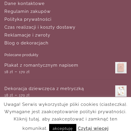
Dane kontaktowe
Regulamin zakupów
Polityka prywatności
Czas realizacji i koszty dostawy
Reklamacje i zwroty
Blog o dekoracjach
Polecane produkty
Plakat z romantycznym napisem
–
18
zł
170
zł
Dekoracja dziewczęca z metryczką
–
18
zł
170
zł
Uwaga! Serwis wykorzystuje pliki cookies (ciasteczka).
Wymagane jest zaakceptowanie polityki prywatności.
Plakat z motywem kremowego kwiatu
–
Kliknij tutaj, aby zaakceptować i zamknąć ten
18
zł
170
zł
komunikat.
Czytaj wiecej
akceptuję