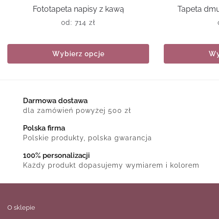
Fototapeta napisy z kawą
Tapeta dm
od:
714
zł
Wybierz opcje
Wy
Darmowa dostawa
dla zamówień powyżej 500 zł
Polska firma
Polskie produkty, polska gwarancja
100% personalizacji
Każdy produkt dopasujemy wymiarem i kolorem
O sklepie