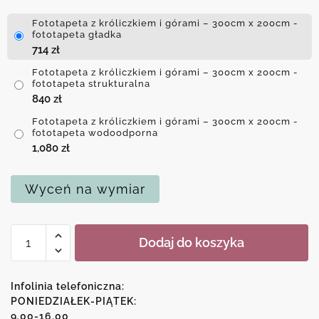
Fototapeta z króliczkiem i górami – 300cm x 200cm -
fototapeta gładka
714
zł
Fototapeta z króliczkiem i górami – 300cm x 200cm -
fototapeta strukturalna
840
zł
Fototapeta z króliczkiem i górami – 300cm x 200cm -
fototapeta wodoodporna
1,080
zł
Wyceń na wymiar
ilość
Dodaj do koszyka
Fototapeta
z
króliczkiem
Infolinia telefoniczna:
i
PONIEDZIAŁEK-PIĄTEK:
9.00-16.00
górami