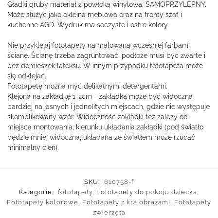
Gładki gruby materiał z powłoką winylową. SAMOPRZYLEPNY.
Może służyć jako okleina meblowa oraz na fronty szaf i
kuchenne AGD. Wydruk ma soczyste i ostre kolory.
Nie przyklejaj fototapety na malowaną wcześniej farbami
ścianę. Ścianę trzeba zagruntować, podłoże musi być zwarte i
bez domieszek lateksu. W innym przypadku fototapeta może
się odklejać.
Fototapetę można myć delikatnymi detergentami.
Klejona na zakładkę 1-2cm - zakładka może być widoczna
bardziej na jasnych i jednolitych miejscach, gdzie nie występuje
skomplikowany wzór. Widoczność zakładki tez zależy od
miejsca montowania, kierunku układania zakładki (pod światło
będzie mniej widoczna, układana ze światłem może rzucać
minimalny cień).
SKU:
610758-f
Kategorie:
fototapety
,
Fototapety do pokoju dziecka
,
Fototapety kolorowe
,
Fototapety z krajobrazami
,
Fototapety
zwierzęta