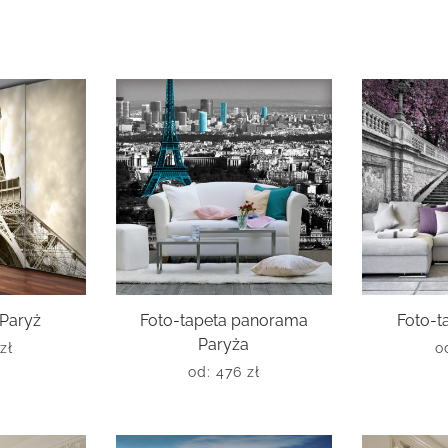
 Paryż
Foto-tapeta panorama
Foto-t
Paryża
zł
o
od:
476
zł