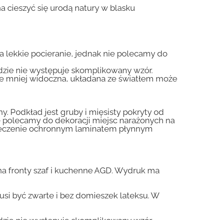
a cieszyć się urodą natury w blasku
na lekkie pocieranie, jednak nie polecamy do
gdzie nie występuje skomplikowany wzór.
zie mniej widoczna, układana ze światłem może
y. Podkład jest gruby i mięsisty pokryty od
nie polecamy do dekoracji miejsc narażonych na
pieczenie ochronnym laminatem płynnym
a fronty szaf i kuchenne AGD. Wydruk ma
usi być zwarte i bez domieszek lateksu. W