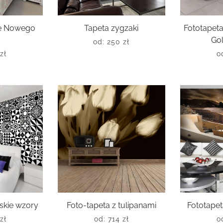
ce Nowego
Tapeta zygzaki
Fototape
Go
od:
250
zł
zł
o
skie wzory
Foto-tapeta z tulipanami
Fototapet
zł
od:
714
zł
o