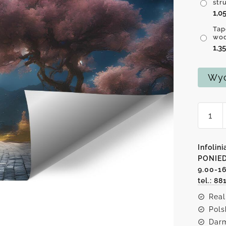
str
1,0
Tap
wo
1,3
Wyc
ilość
Tapeta
księży
i
Infolini
drzew
PONIED
9.00-1
tel.: 88
Real
Pols
Darm