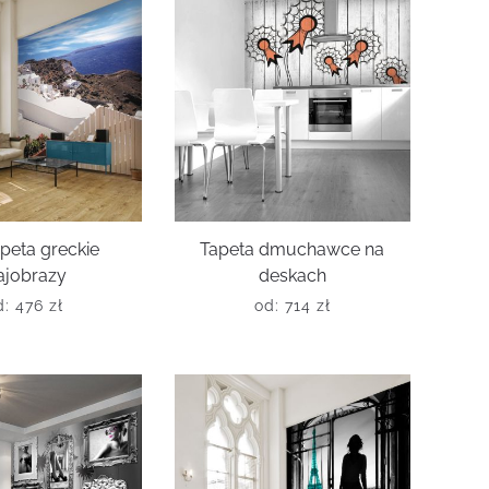
peta greckie
Tapeta dmuchawce na
ajobrazy
deskach
d:
476
zł
od:
714
zł