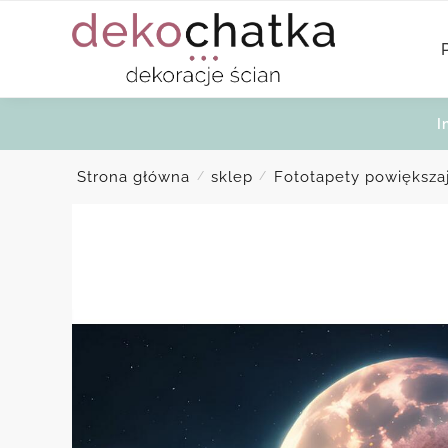
Skip
Skip
to
to
navigation
content
I
Strona główna
sklep
Fototapety powiększa
/
/