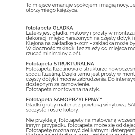
To miejsce emanuje spokojem i magią nocy. Je
olbrzymiego księżyca.
fototapeta GŁADKA
Lateks jest gładki, matowy i prosty w montażu.
dekoracji miejsc narażonych na częsty dotyk 
Klejona na zakładkę 1-2cm - zakładka może by
Widoczność zakładki tez zależy od miejsca mo
rzucać minimalny cień).
Fototapeta STRUKTURALNA
Fototapeta flizelinowa o strukturze nowoczesne
spodu flizeliną. Dzięki temu jest prosty w mon
częsty dotyk i mocne zabrudzenia. Do inte
dostępnym za zamówienie.
Fototapeta montowana na styk.
Fototapeta SAMOPRZYLEPNA™
Gładki gruby materiał z powłoką winylową. S
soczyste i ostre kolory.
Nie przyklejaj fototapety na malowaną wcześn
innym przypadku fototapeta może się odklejać
Fototapetę można myć delikatnymi detergent