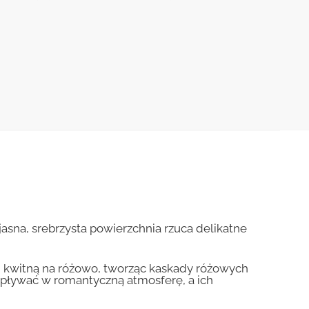
jasna, srebrzysta powierzchnia rzuca delikatne
i kwitną na różowo, tworząc kaskady różowych
 opływać w romantyczną atmosferę, a ich