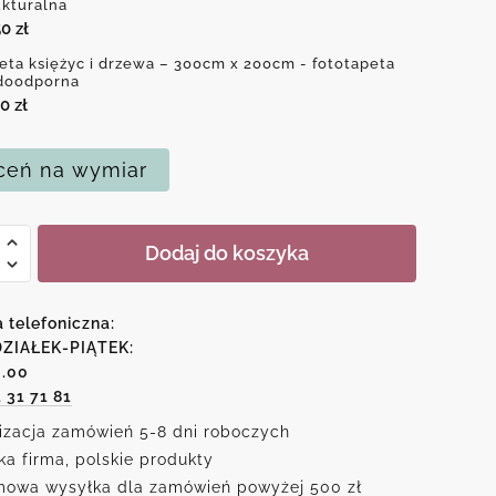
ukturalna
50
zł
eta księżyc i drzewa – 300cm x 200cm - fototapeta
doodporna
50
zł
eń na wymiar
Dodaj do koszyka
c
a telefoniczna:
a
ZIAŁEK-PIĄTEK:
6.00
1 31 71 81
izacja zamówień 5-8 dni roboczych
ka firma, polskie produkty
owa wysyłka dla zamówień powyżej 500 zł