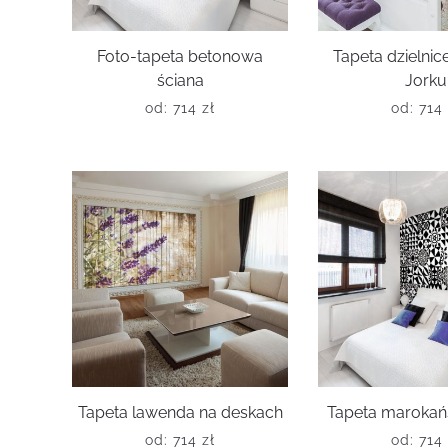
Foto-tapeta betonowa
Tapeta dzielni
ściana
Jorku
od:
714
zł
od:
714
Tapeta lawenda na deskach
Tapeta marokań
od:
714
zł
od:
714