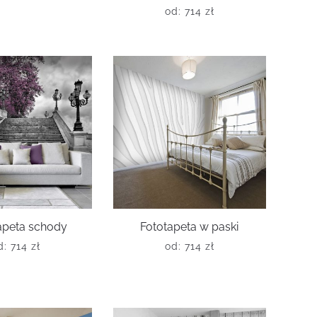
od:
714
zł
apeta schody
Fototapeta w paski
d:
714
zł
od:
714
zł