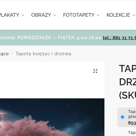
PLAKATY
OBRAZY
FOTOTAPETY
KOLEKCJE
nfolinia: PONIEDZIAŁEK — PIĄTEK: 9.00-16.00
tel.: 881 31 71 
jące
Tapeta księżyc i drzewa
/
TAP
DR
(SK
Tap
gła
89
Tap