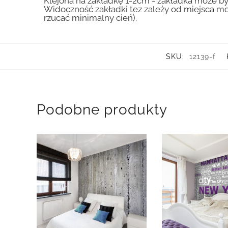
Klejona na zakładkę 1-2cm - zakładka może by
Widoczność zakładki tez zależy od miejsca mo
rzucać minimalny cień).
SKU:
12139-f
Podobne produkty