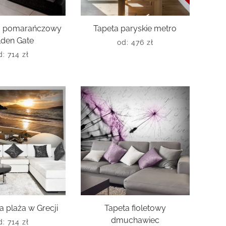
ta pomarańczowy
Tapeta paryskie metro
lden Gate
od:
476
zł
d:
714
zł
a plaża w Grecji
Tapeta fioletowy
dmuchawiec
d:
714
zł