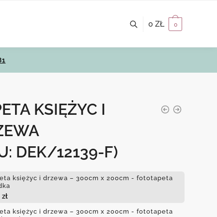
0
ZŁ
0
81
ETA KSIĘŻYC I
ZEWA
U: DEK/12139-F)
eta księżyc i drzewa – 300cm x 200cm - fototapeta
dka
3
zł
eta księżyc i drzewa – 300cm x 200cm - fototapeta