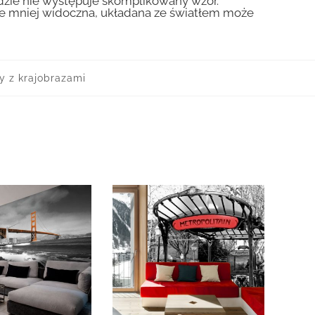
gdzie nie występuje skomplikowany wzór.
zie mniej widoczna, układana ze światłem może
y z krajobrazami