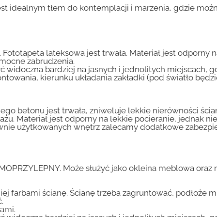
st idealnym tłem do kontemplacji i marzenia, gdzie możn
 Fototapeta lateksowa jest trwała. Materiał jest odporny 
i mocne zabrudzenia.
ć widoczna bardziej na jasnych i jednolitych miejscach, 
ntowania, kierunku układania zakładki (pod światło będ
go betonu jest trwała, zniweluje lekkie nierówności ścian
tażu. Materiał jest odporny na lekkie pocieranie, jednak 
nsywnie użytkowanych wnętrz zalecamy dodatkowe zabez
AMOPRZYLEPNY. Może służyć jako okleina meblowa oraz n
iej farbami ścianę. Ścianę trzeba zagruntować, podłoże m
.
ami.