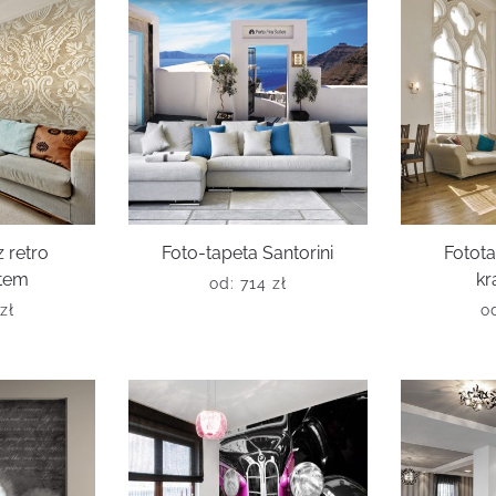
 retro
Foto-tapeta Santorini
Fotota
tem
kr
od:
714
zł
zł
o