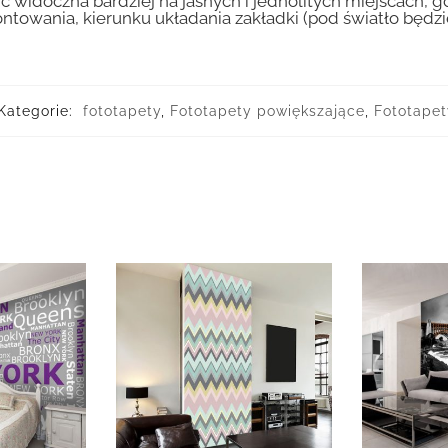
ć widoczna bardziej na jasnych i jednolitych miejscach, 
ntowania, kierunku układania zakładki (pod światło będ
Kategorie:
fototapety
,
Fototapety powiększające
,
Fototapet