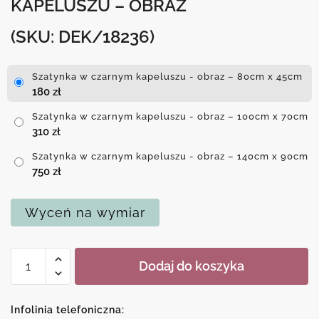
KAPELUSZU – OBRAZ
(SKU: DEK/18236)
Szatynka w czarnym kapeluszu - obraz – 80cm x 45cm
180
zł
Szatynka w czarnym kapeluszu - obraz – 100cm x 70cm
310
zł
Szatynka w czarnym kapeluszu - obraz – 140cm x 90cm
750
zł
Wyceń na wymiar
ilość
Dodaj do koszyka
Szatynka
w
czarnym
Infolinia telefoniczna: