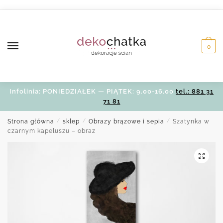
Skip
Skip
to
to
navigation
content
0
Infolinia: PONIEDZIAŁEK — PIĄTEK: 9.00-16.00
tel.: 881 31
71 81
Strona główna
/
sklep
/
Obrazy brązowe i sepia
/
Szatynka w
czarnym kapeluszu – obraz