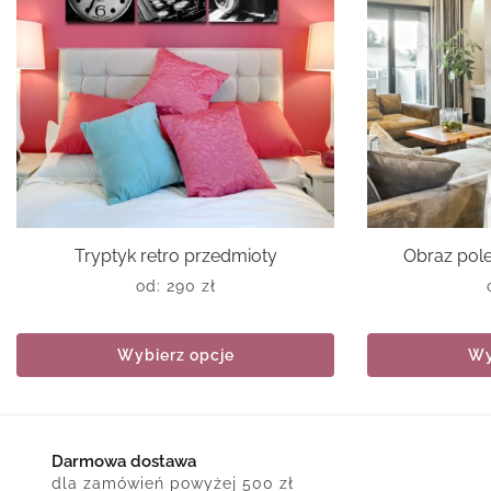
Tryptyk retro przedmioty
Obraz pol
od:
290
zł
Wybierz opcje
Wy
Darmowa dostawa
dla zamówień powyżej 500 zł