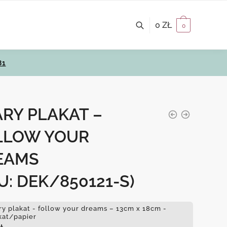
0
ZŁ
0
81
RY PLAKAT –
LLOW YOUR
EAMS
U: DEK/850121-S)
ry plakat - follow your dreams – 13cm x 18cm -
kat/papier