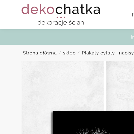
Skip
Skip
to
to
navigation
content
I
Strona główna
sklep
Plakaty cytaty i napisy
/
/