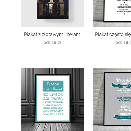
Plakat z złotawymi literami
Plakat często si
od:
18
zł
od:
18