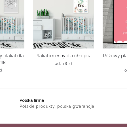
 plakat dla
Plakat imienny dla chłopca
Różowy pla
nki
od:
18
zł
zł
Polska firma
Polskie produkty, polska gwarancja