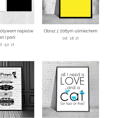
motywem napisów
Obraz z żółtym uśmiechem
an i pani
od:
18
zł
d:
50
zł