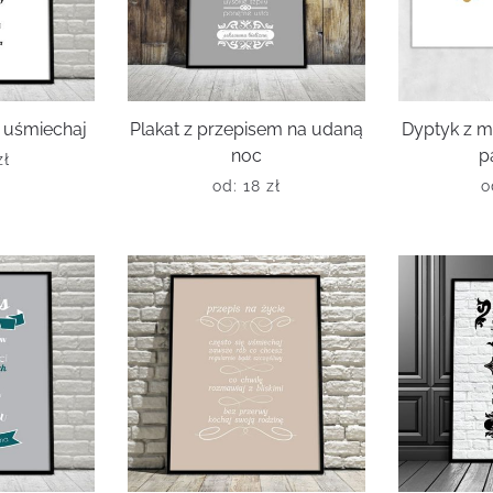
ę uśmiechaj
Plakat z przepisem na udaną
Dyptyk z 
noc
p
zł
od:
18
zł
o