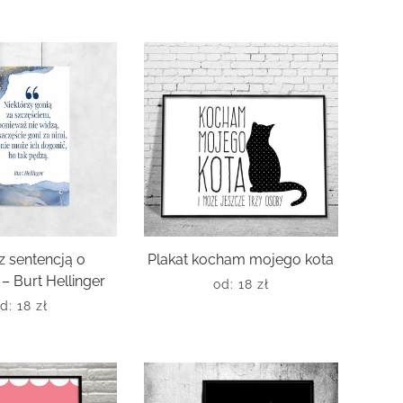
 z sentencją o
Plakat kocham mojego kota
– Burt Hellinger
od:
18
zł
od:
18
zł