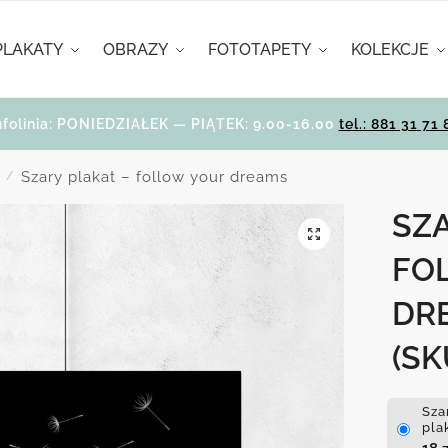
PLAKATY
OBRAZY
FOTOTAPETY
KOLEKCJE
nfolinia: PONIEDZIAŁEK — PIĄTEK: 9.00-16.00
tel.: 881 31 71 
Szary plakat – follow your dreams
/
SZA
FO
DR
(SK
Sza
pla