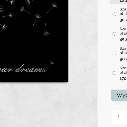
18
z
Sza
pla
30
Sza
pla
45
z
Sza
pla
90
Sza
pla
17
Wyc
ilość
Szary
plakat