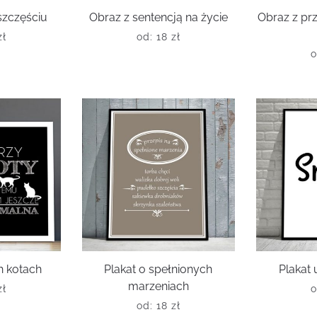
szczęściu
Obraz z sentencją na życie
Obraz z pr
zł
od:
18
zł
h kotach
Plakat o spełnionych
Plakat 
marzeniach
zł
od:
18
zł