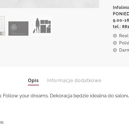
-
Infolini
follow
PONIED
9.00-1
your
tel.: 88
dream
Real
Pols
Darm
Opis
Informacje dodatkowe
ollow your dreams. Dekoracja będzie idealna do salonu 
e.