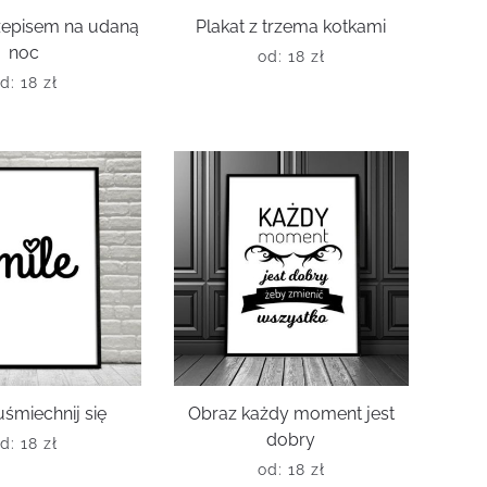
zepisem na udaną
Plakat z trzema kotkami
noc
od:
18
zł
od:
18
zł
uśmiechnij się
Obraz każdy moment jest
dobry
od:
18
zł
od:
18
zł