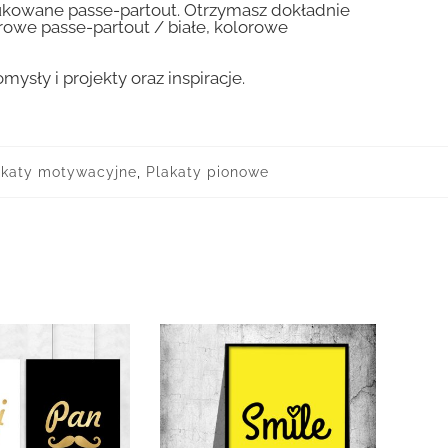
drukowane passe-partout. Otrzymasz dokładnie
olorowe passe-partout / białe, kolorowe
ły i projekty oraz inspiracje.
akaty motywacyjne
,
Plakaty pionowe