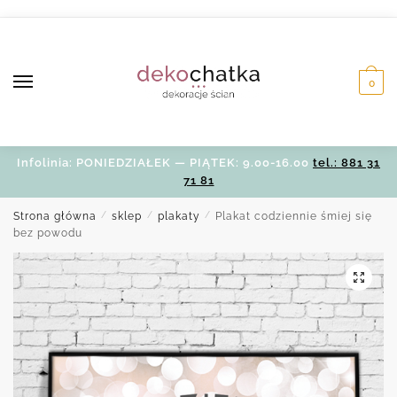
Skip
Skip
to
to
navigation
content
0
Infolinia: PONIEDZIAŁEK — PIĄTEK: 9.00-16.00
tel.: 881 31
71 81
Strona główna
/
sklep
/
plakaty
/
Plakat codziennie śmiej się
bez powodu