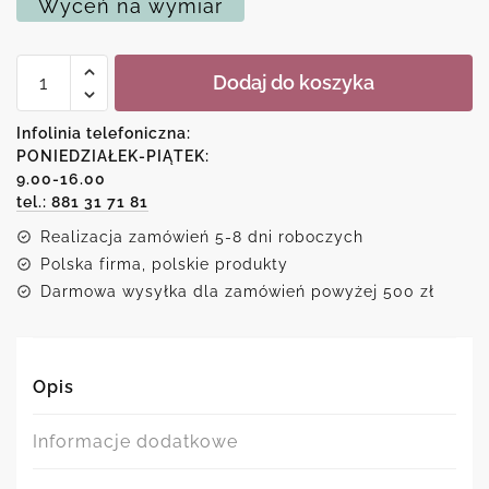
Wyceń na wymiar
ilość
Dodaj do koszyka
Plakat
codziennie
śmiej
Infolinia telefoniczna:
się
PONIEDZIAŁEK-PIĄTEK:
bez
9.00-16.00
powodu
tel.: 881 31 71 81
Realizacja zamówień 5-8 dni roboczych
Polska firma, polskie produkty
Darmowa wysyłka dla zamówień powyżej 500 zł
Opis
Informacje dodatkowe