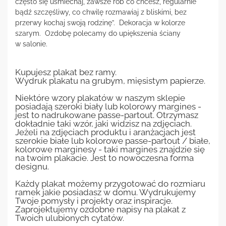
często się uśmiechaj, zawsze rób co chcesz, regularnie
bądź szczęśliwy, co chwilę rozmawiaj z bliskimi, bez
przerwy kochaj swoją rodzinę”. Dekoracja w kolorze
szarym. Ozdobę polecamy do upiększenia ściany
w salonie.
Kupujesz plakat bez ramy.
Wydruk plakatu na grubym, mięsistym papierze.
Niektóre wzory plakatów w naszym sklepie
posiadają szeroki biały lub kolorowy margines -
jest to nadrukowane passe-partout. Otrzymasz
dokładnie taki wzór, jaki widzisz na zdjęciach.
Jeżeli na zdjęciach produktu i aranżacjach jest
szerokie białe lub kolorowe passe-partout / białe,
kolorowe marginesy - taki margines znajdzie się
na twoim plakacie. Jest to nowoczesna forma
designu.
Każdy plakat możemy przygotować do rozmiaru
ramek jakie posiadasz w domu. Wydrukujemy
Twoje pomysły i projekty oraz inspiracje.
Zaprojektujemy ozdobne napisy na plakat z
Twoich ulubionych cytatów.