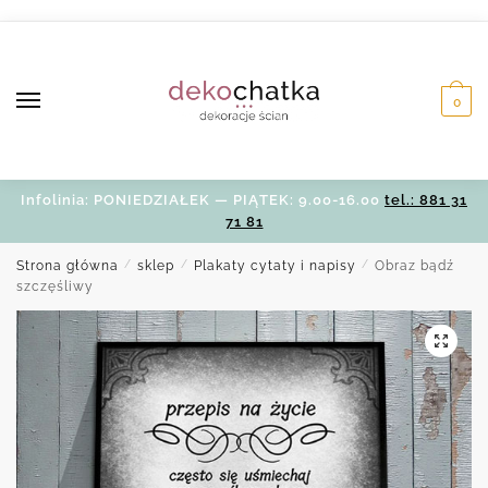
Skip
Skip
to
to
navigation
content
0
Infolinia: PONIEDZIAŁEK — PIĄTEK: 9.00-16.00
tel.: 881 31
71 81
Strona główna
/
sklep
/
Plakaty cytaty i napisy
/
Obraz bądź
szczęśliwy