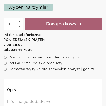
Wyceń na wymiar
ilość
Dodaj do koszyka
Plakat
z
przepisem
Infolinia telefoniczna:
na
PONIEDZIAŁEK-PIĄTEK:
udaną
9.00-16.00
noc
tel.: 881 31 71 81
Realizacja zamówień 5-8 dni roboczych
Polska firma, polskie produkty
Darmowa wysyłka dla zamówień powyżej 500 zł
Opis
Informacje dodatkowe