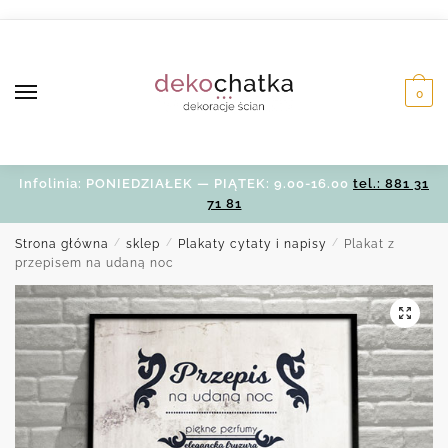
Skip
Skip
to
to
navigation
content
0
Infolinia: PONIEDZIAŁEK — PIĄTEK: 9.00-16.00
tel.: 881 31
71 81
Strona główna
/
sklep
/
Plakaty cytaty i napisy
/
Plakat z
przepisem na udaną noc