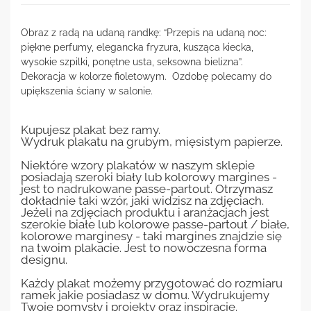
Obraz z radą na udaną randkę: “Przepis na udaną noc:
piękne perfumy, elegancka fryzura, kusząca kiecka,
wysokie szpilki, ponętne usta, seksowna bielizna”.
Dekoracja w kolorze fioletowym. Ozdobę polecamy do
upiększenia ściany w salonie.
Kupujesz plakat bez ramy.
Wydruk plakatu na grubym, mięsistym papierze.
Niektóre wzory plakatów w naszym sklepie
posiadają szeroki biały lub kolorowy margines -
jest to nadrukowane passe-partout. Otrzymasz
dokładnie taki wzór, jaki widzisz na zdjęciach.
Jeżeli na zdjęciach produktu i aranżacjach jest
szerokie białe lub kolorowe passe-partout / białe,
kolorowe marginesy - taki margines znajdzie się
na twoim plakacie. Jest to nowoczesna forma
designu.
Każdy plakat możemy przygotować do rozmiaru
ramek jakie posiadasz w domu. Wydrukujemy
Twoje pomysły i projekty oraz inspiracje.