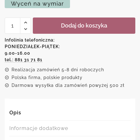
Wyceń na wymiar
ilość
Dodaj do koszyka
Obraz
przepis
na
Infolinia telefoniczna:
uśmiech
PONIEDZIAŁEK-PIĄTEK:
9.00-16.00
tel.: 881 31 71 81
Realizacja zamówień 5-8 dni roboczych
Polska firma, polskie produkty
Darmowa wysyłka dla zamówień powyżej 500 zł
Opis
Informacje dodatkowe