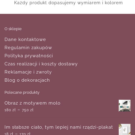
Każdy produkt dopasujemy wymiarem i kolorem
O sklepie
Dane kontaktowe
Regulamin zakupów
Polityka prywatności
Czas realizacji i koszty dostawy
Reklamacje i zwroty
Blog o dekoracjach
Polecane produkty
Obraz z motywem molo
–
180
zł
750
zł
Im słabsze ciało, tym lepiej nami rządzi-plakat
–
18
zł
170
zł