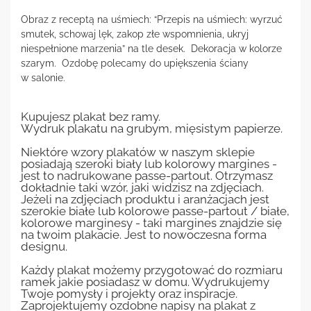
Obraz z receptą na uśmiech: “Przepis na uśmiech: wyrzuć
smutek, schowaj lęk, zakop złe wspomnienia, ukryj
niespełnione marzenia” na tle desek. Dekoracja w kolorze
szarym. Ozdobę polecamy do upiększenia ściany
w salonie.
Kupujesz plakat bez ramy.
Wydruk plakatu na grubym, mięsistym papierze.
Niektóre wzory plakatów w naszym sklepie
posiadają szeroki biały lub kolorowy margines -
jest to nadrukowane passe-partout. Otrzymasz
dokładnie taki wzór, jaki widzisz na zdjęciach.
Jeżeli na zdjęciach produktu i aranżacjach jest
szerokie białe lub kolorowe passe-partout / białe,
kolorowe marginesy - taki margines znajdzie się
na twoim plakacie. Jest to nowoczesna forma
designu.
Każdy plakat możemy przygotować do rozmiaru
ramek jakie posiadasz w domu. Wydrukujemy
Twoje pomysły i projekty oraz inspiracje.
Zaprojektujemy ozdobne napisy na plakat z