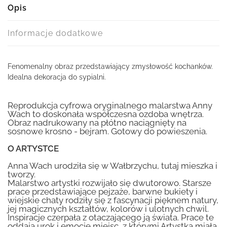
Opis
Informacje dodatkowe
Fenomenalny obraz przedstawiający zmysłowość kochanków.
Idealna dekoracja do sypialni.
Reprodukcja cyfrowa oryginalnego malarstwa Anny
Wach to doskonała współczesna ozdoba wnętrza.
Obraz nadrukowany na płótno naciągnięty na
sosnowe krosno - bejram. Gotowy do powieszenia.
O ARTYSTCE
Anna Wach urodziła się w Wałbrzychu, tutaj mieszka i
tworzy.
Malarstwo artystki rozwijało się dwutorowo. Starsze
prace przedstawiające pejzaże, barwne bukiety i
wiejskie chaty rodziły się z fascynacji pięknem natury,
jej magicznych kształtów, kolorów i ulotnych chwil.
Inspiracje czerpała z otaczającego ją świata. Prace te
oddają urok i emocje miejsc, z którymi Artystka miała