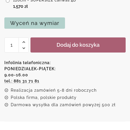
120cm - SUPERSIZE canwas 4D
1,570
zł
Wyceń na wymiar
ilość
Dodaj do koszyka
Replika
obrazu
z
Infolinia telefoniczna:
kochankami
PONIEDZIAŁEK-PIĄTEK:
9.00-16.00
-
tel.: 881 31 71 81
Anna
Wach
Realizacja zamówień 5-8 dni roboczych
Polska firma, polskie produkty
Darmowa wysyłka dla zamówień powyżej 500 zł