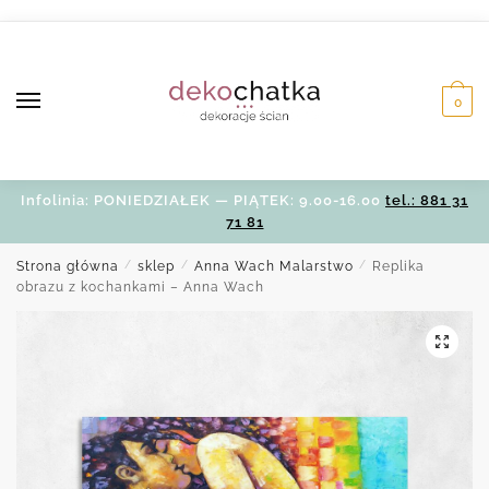
Skip
Skip
to
to
navigation
content
0
Infolinia: PONIEDZIAŁEK — PIĄTEK: 9.00-16.00
tel.: 881 31
71 81
Strona główna
/
sklep
/
Anna Wach Malarstwo
/
Replika
obrazu z kochankami – Anna Wach