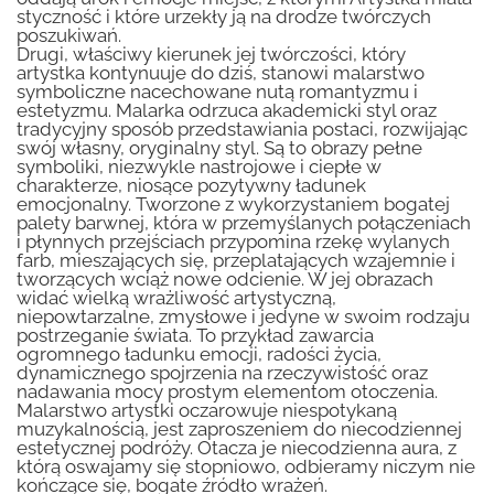
styczność i które urzekły ją na drodze twórczych
poszukiwań.
Drugi, właściwy kierunek jej twórczości, który
artystka kontynuuje do dziś, stanowi malarstwo
symboliczne nacechowane nutą romantyzmu i
estetyzmu. Malarka odrzuca akademicki styl oraz
tradycyjny sposób przedstawiania postaci, rozwijając
swój własny, oryginalny styl. Są to obrazy pełne
symboliki, niezwykle nastrojowe i ciepłe w
charakterze, niosące pozytywny ładunek
emocjonalny. Tworzone z wykorzystaniem bogatej
palety barwnej, która w przemyślanych połączeniach
i płynnych przejściach przypomina rzekę wylanych
farb, mieszających się, przeplatających wzajemnie i
tworzących wciąż nowe odcienie. W jej obrazach
widać wielką wrażliwość artystyczną,
niepowtarzalne, zmysłowe i jedyne w swoim rodzaju
postrzeganie świata. To przykład zawarcia
ogromnego ładunku emocji, radości życia,
dynamicznego spojrzenia na rzeczywistość oraz
nadawania mocy prostym elementom otoczenia.
Malarstwo artystki oczarowuje niespotykaną
muzykalnością, jest zaproszeniem do niecodziennej
estetycznej podróży. Otacza je niecodzienna aura, z
którą oswajamy się stopniowo, odbieramy niczym nie
kończące się, bogate źródło wrażeń.