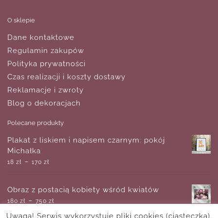
O sklepie
Dane kontaktowe
Regulamin zakupów
Polityka prywatności
Czas realizacji i koszty dostawy
Reklamacje i zwroty
Blog o dekoracjach
Polecane produkty
Plakat z liskiem i napisem czarnym: pokój
Michałka
–
18
zł
170
zł
Obraz z postacią kobiety wśród kwiatów
–
180
zł
750
zł
Uwaga! Serwis wykorzystuje pliki cookies (ciasteczka).