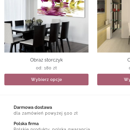
Obraz storczyk
O
od:
180
zł
Wybierz opcje
Wy
Darmowa dostawa
dla zamówień powyżej 500 zł
Polska firma
Polskie produkty, polska gwarancja