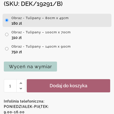
(SKU: DEK/19291/B)
Obraz - Tulipany – 80cm x 45cm
180
zł
Obraz - Tulipany – 100cm x 70cm
310
zł
Obraz - Tulipany – 140cm x 90cm
750
zł
Wyceń na wymiar
ilość
Dodaj do koszyka
Obraz
-
Tulipany
Infolinia telefoniczna:
PONIEDZIAŁEK-PIĄTEK:
9.00-16.00