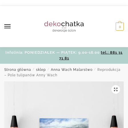
Skip
Skip
to
to
navigation
content
0
Infolinia: PONIEDZIAŁEK — PIĄTEK: 9.00-16.00
tel.: 881 31
71 81
Strona główna
/
sklep
/
Anna Wach Malarstwo
/
Reprodukcja
– Pole tulipanów Anny Wach