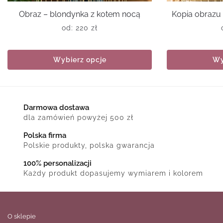
Obraz – blondynka z kotem nocą
Kopia obrazu
od:
220
zł
Wybierz opcje
Wy
Darmowa dostawa
dla zamówień powyżej 500 zł
Polska firma
Polskie produkty, polska gwarancja
100% personalizacji
Każdy produkt dopasujemy wymiarem i kolorem
O sklepie