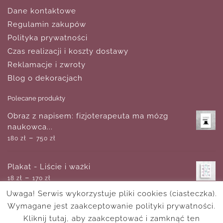
Dane kontaktowe
Regulamin zakupów
Polityka prywatności
Czas realizacji i koszty dostawy
Reklamacje i zwroty
Blog o dekoracjach
Polecane produkty
Obraz z napisem: fizjoterapeuta ma mózg
naukowca...
–
180
zł
750
zł
Plakat - Liście i ważki
–
18
zł
170
zł
Uwaga! Serwis wykorzystuje pliki cookies (ciasteczka).
Wymagane jest zaakceptowanie polityki prywatności.
Foto-tapeta z kolorowymi literami
–
Kliknij tutaj, aby zaakceptować i zamknąć ten
714
zł
1,080
zł