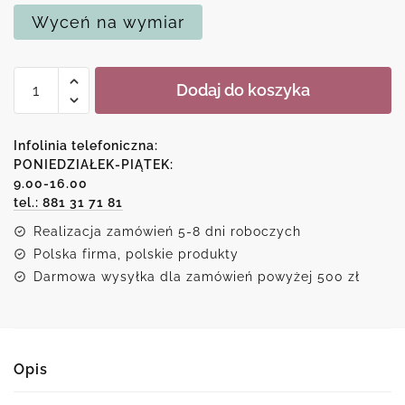
Wyceń na wymiar
ilość
Dodaj do koszyka
Reprodukcja
-
Pole
Infolinia telefoniczna:
tulipanów
PONIEDZIAŁEK-PIĄTEK:
9.00-16.00
Anny
tel.: 881 31 71 81
Wach
Realizacja zamówień 5-8 dni roboczych
Polska firma, polskie produkty
Darmowa wysyłka dla zamówień powyżej 500 zł
Opis