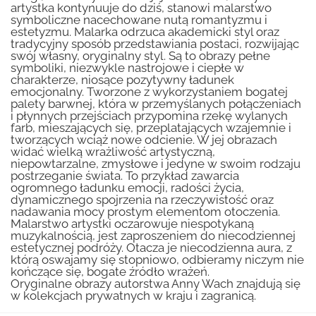
artystka kontynuuje do dziś, stanowi malarstwo
symboliczne nacechowane nutą romantyzmu i
estetyzmu. Malarka odrzuca akademicki styl oraz
tradycyjny sposób przedstawiania postaci, rozwijając
swój własny, oryginalny styl. Są to obrazy pełne
symboliki, niezwykle nastrojowe i ciepłe w
charakterze, niosące pozytywny ładunek
emocjonalny. Tworzone z wykorzystaniem bogatej
palety barwnej, która w przemyślanych połączeniach
i płynnych przejściach przypomina rzekę wylanych
farb, mieszających się, przeplatających wzajemnie i
tworzących wciąż nowe odcienie. W jej obrazach
widać wielką wrażliwość artystyczną,
niepowtarzalne, zmysłowe i jedyne w swoim rodzaju
postrzeganie świata. To przykład zawarcia
ogromnego ładunku emocji, radości życia,
dynamicznego spojrzenia na rzeczywistość oraz
nadawania mocy prostym elementom otoczenia.
Malarstwo artystki oczarowuje niespotykaną
muzykalnością, jest zaproszeniem do niecodziennej
estetycznej podróży. Otacza je niecodzienna aura, z
którą oswajamy się stopniowo, odbieramy niczym nie
kończące się, bogate źródło wrażeń.
Oryginalne obrazy autorstwa Anny Wach znajdują się
w kolekcjach prywatnych w kraju i zagranicą.