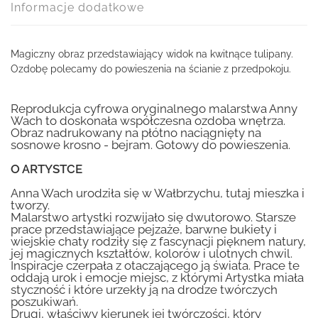
Informacje dodatkowe
Magiczny obraz przedstawiający widok na kwitnące tulipany.
Ozdobę polecamy do powieszenia na ścianie z przedpokoju.
Reprodukcja cyfrowa oryginalnego malarstwa Anny
Wach to doskonała współczesna ozdoba wnętrza.
Obraz nadrukowany na płótno naciągnięty na
sosnowe krosno - bejram. Gotowy do powieszenia.
O ARTYSTCE
Anna Wach urodziła się w Wałbrzychu, tutaj mieszka i
tworzy.
Malarstwo artystki rozwijało się dwutorowo. Starsze
prace przedstawiające pejzaże, barwne bukiety i
wiejskie chaty rodziły się z fascynacji pięknem natury,
jej magicznych kształtów, kolorów i ulotnych chwil.
Inspiracje czerpała z otaczającego ją świata. Prace te
oddają urok i emocje miejsc, z którymi Artystka miała
styczność i które urzekły ją na drodze twórczych
poszukiwań.
Drugi, właściwy kierunek jej twórczości, który