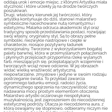
oddają urok i emocje miejsc, z którymi Artystka miała
styczność i które urzekły ją na drodze twórczych
poszukiwań.
Drugi, właściwy kierunek jej twórczości, który
artystka kontynuuje do dziś, stanowi malarstwo
symboliczne nacechowane nutą romantyzmu i
estetyzmu. Malarka odrzuca akademicki styl oraz
tradycyjny sposób przedstawiania postaci, rozwijając
swój własny, oryginalny styl. Są to obrazy pełne
symboliki, niezwykle nastrojowe i ciepłe w
charakterze, niosące pozytywny ładunek
emocjonalny. Tworzone z wykorzystaniem bogatej
palety barwnej, która w przemyślanych połączeniach
i płynnych przejściach przypomina rzekę wylanych
farb, mieszających się, przeplatających wzajemnie i
tworzących wciąż nowe odcienie. W jej obrazach
widać wielką wrażliwość artystyczną,
niepowtarzalne, zmysłowe i jedyne w swoim rodzaju
postrzeganie świata. To przykład zawarcia
ogromnego ładunku emocji, radości życia,
dynamicznego spojrzenia na rzeczywistość oraz
nadawania mocy prostym elementom otoczenia.
Malarstwo artystki oczarowuje niespotykaną
muzykalnością, jest zaproszeniem do niecodziennej
estetycznej podróży. Otacza je niecodzienna aura, z
którą oswajamy się stopniowo, odbieramy niczym nie