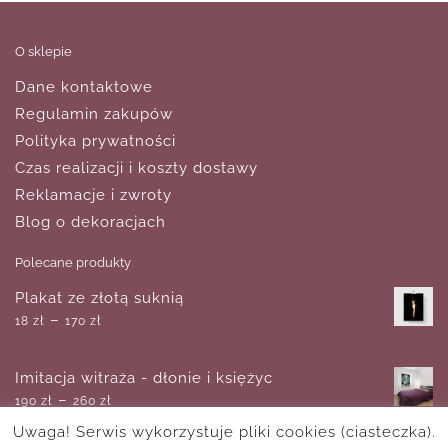
O sklepie
Dane kontaktowe
Regulamin zakupów
Polityka prywatności
Czas realizacji i koszty dostawy
Reklamacje i zwroty
Blog o dekoracjach
Polecane produkty
Plakat ze złotą suknią
–
18
zł
170
zł
Imitacja witraża - dłonie i księżyc
–
190
zł
260
zł
Uwaga! Serwis wykorzystuje pliki cookies (ciasteczka).