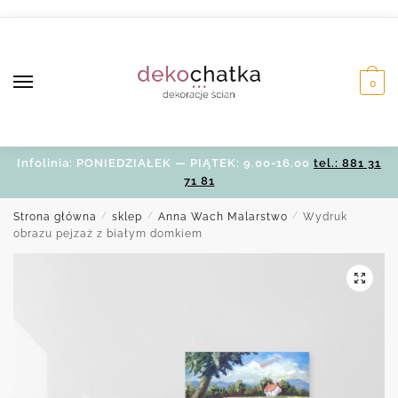
Skip
Skip
to
to
navigation
content
0
Infolinia: PONIEDZIAŁEK — PIĄTEK: 9.00-16.00
tel.: 881 31
71 81
Strona główna
/
sklep
/
Anna Wach Malarstwo
/
Wydruk
obrazu pejzaż z białym domkiem