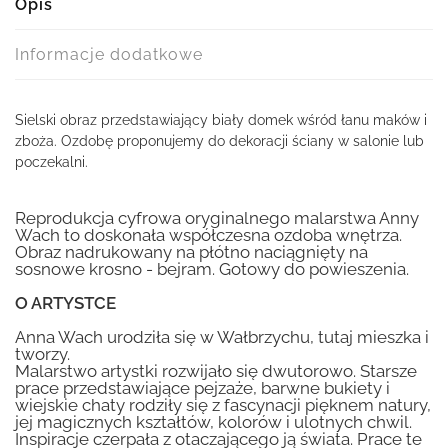
Opis
Informacje dodatkowe
Sielski obraz przedstawiający biały domek wśród łanu maków i
zboża. Ozdobę proponujemy do dekoracji ściany w salonie lub
poczekalni.
Reprodukcja cyfrowa oryginalnego malarstwa Anny
Wach to doskonała współczesna ozdoba wnętrza.
Obraz nadrukowany na płótno naciągnięty na
sosnowe krosno - bejram. Gotowy do powieszenia.
O ARTYSTCE
Anna Wach urodziła się w Wałbrzychu, tutaj mieszka i
tworzy.
Malarstwo artystki rozwijało się dwutorowo. Starsze
prace przedstawiające pejzaże, barwne bukiety i
wiejskie chaty rodziły się z fascynacji pięknem natury,
jej magicznych kształtów, kolorów i ulotnych chwil.
Inspiracje czerpała z otaczającego ją świata. Prace te