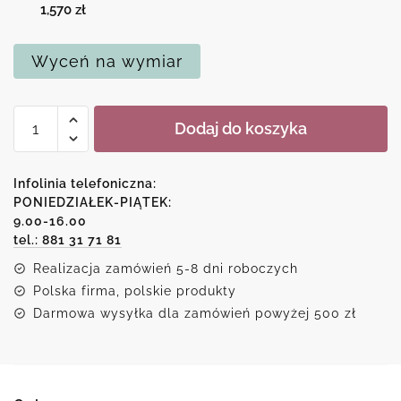
1,570
zł
Wyceń na wymiar
ilość
Dodaj do koszyka
Wydruk
obrazu
pejzaż
Infolinia telefoniczna:
z
PONIEDZIAŁEK-PIĄTEK:
9.00-16.00
białym
tel.: 881 31 71 81
domkiem
Realizacja zamówień 5-8 dni roboczych
Polska firma, polskie produkty
Darmowa wysyłka dla zamówień powyżej 500 zł