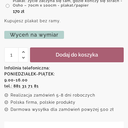
Plakat: życie zaczyna się tam, gdzie kończy się strach -
Osho – 70cm x 100cm - plakat/papier
170
zł
Kupujesz plakat bez ramy.
Wyceń na wymiar
ilość
Dodaj do koszyka
Plakat:
życie
zaczyna
Infolinia telefoniczna:
się
PONIEDZIAŁEK-PIĄTEK:
tam,
9.00-16.00
gdzie
kończy
tel.: 881 31 71 81
się
Realizacja zamówień 5-8 dni roboczych
strach
-
Polska firma, polskie produkty
Osho
Darmowa wysyłka dla zamówień powyżej 500 zł