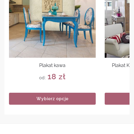
Plakat kawa
Plakat Ke
18
zł
od:
Wybierz opcje