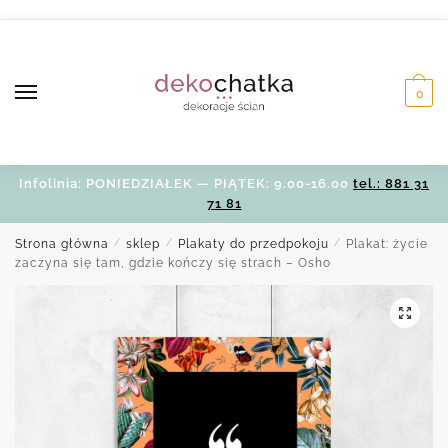
Skip
Skip
to
to
navigation
content
0
Infolinia: PONIEDZIAŁEK — PIĄTEK: 9.00-16.00
tel.: 881 31
71 81
Strona główna
/
sklep
/
Plakaty do przedpokoju
/
Plakat: życie
zaczyna się tam, gdzie kończy się strach – Osho