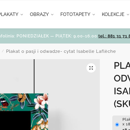
PLAKATY
OBRAZY
FOTOTAPETY
KOLEKCJE
nfolinia: PONIEDZIAŁEK — PIĄTEK: 9.00-16.00
tel.: 881 31 71 
Plakat o pasji i odwadze- cytat Isabelle Laflèche
/
PLA
OD
IS
(SK
Pla
x 1