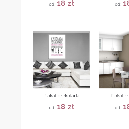
18
zł
1
od:
od:
Plakat czekolada
Plakat e
18
zł
1
od:
od: