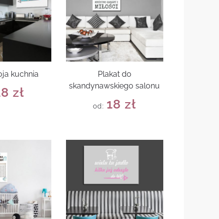
oja kuchnia
Plakat do
skandynawskiego salonu
18
zł
18
zł
od: