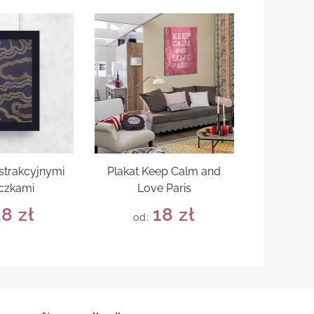
bstrakcyjnymi
Plakat Keep Calm and
czkami
Love Paris
18
zł
18
zł
od: