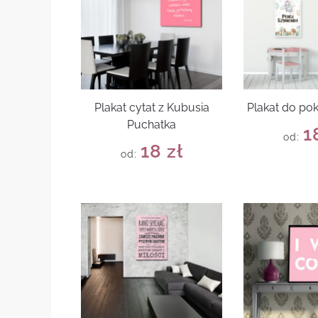
Plakat cytat z Kubusia
Plakat do po
Puchatka
1
od:
18
zł
od: