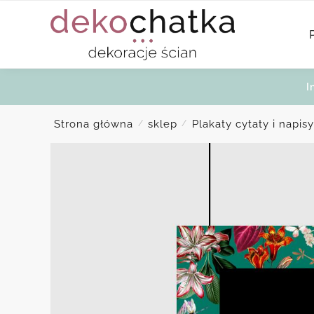
Skip
Skip
to
to
navigation
content
I
Strona główna
sklep
Plakaty cytaty i napisy
/
/