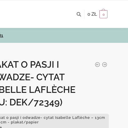
0
ZŁ
0
81
KAT O PASJI I
WADZE- CYTAT
ABELLE LAFLÈCHE
U: DEK/72349)
kat o pasji i odwadze- cytat Isabelle Laflèche – 13cm
8cm - plakat/papier