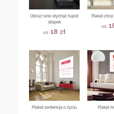
Obraz rano słychać tupot
Plakat chcę
stópek
1
od:
18
zł
od:
Plakat sentencja o życiu
Plakat m