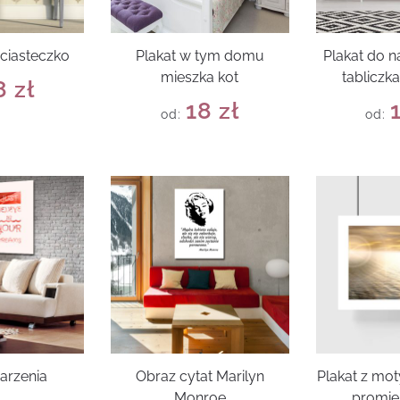
 ciasteczko
Plakat w tym domu
Plakat do na
mieszka kot
tabliczk
8
zł
18
zł
od:
od:
arzenia
Obraz cytat Marilyn
Plakat z mo
Monroe
promie