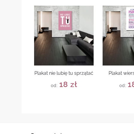
Plakat nie lubię tu sprzątać
Plakat wie
18
zł
1
od:
od: