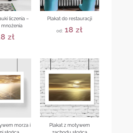
uki liczenia –
Plakat do restauracji
a mnożenia
18
zł
od:
18
zł
tywem morza i
Plakat z motywem
ni słońca
zachodu słońca