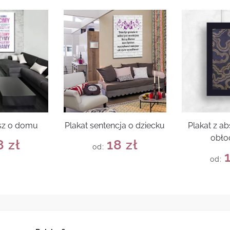
rsz o domu
Plakat sentencja o dziecku
Plakat z a
obło
8
zł
18
zł
od:
od: