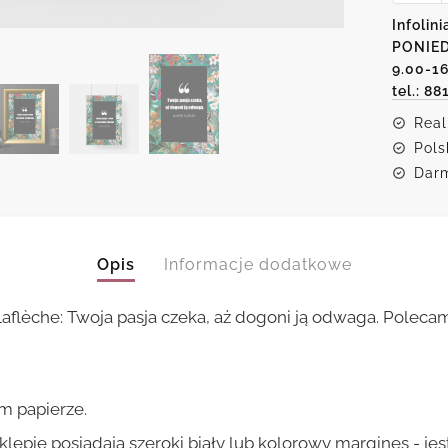
pasji
Infolini
i
PONIED
odwadz
cytat
9.00-1
Isabell
tel.: 88
Laflèch
Real
Pols
Darm
Opis
Informacje dodatkowe
 Laflèche: Twoja pasja czeka, aż dogoni ją odwaga. Polec
m papierze.
lepie posiadają szeroki biały lub kolorowy margines - je