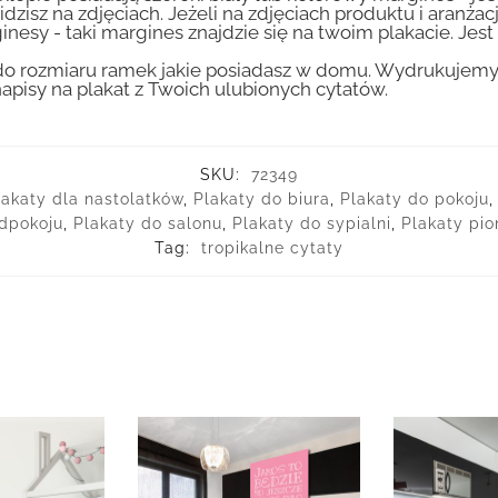
idzisz na zdjęciach. Jeżeli na zdjęciach produktu i aranżac
inesy - taki margines znajdzie się na twoim plakacie. Je
 rozmiaru ramek jakie posiadasz w domu. Wydrukujemy T
apisy na plakat z Twoich ulubionych cytatów.
SKU:
72349
lakaty dla nastolatków
,
Plakaty do biura
,
Plakaty do pokoju
dpokoju
,
Plakaty do salonu
,
Plakaty do sypialni
,
Plakaty pi
Tag:
tropikalne cytaty