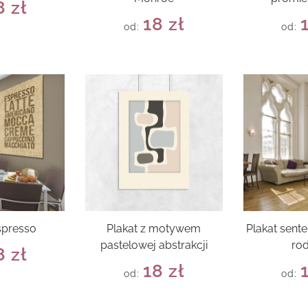
8
zł
18
zł
od:
od:
spresso
Plakat z motywem
Plakat sent
pastelowej abstrakcji
rod
8
zł
18
zł
od:
od: