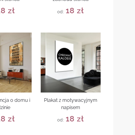
18
zł
18
zł
od:
encja o domu i
Plakat z motywacyjnym
zinie
napisem
18
zł
18
zł
od: