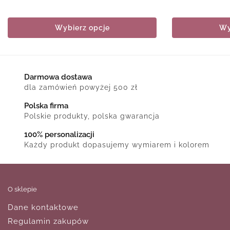
Wybierz opcje
Wy
Darmowa dostawa
dla zamówień powyżej 500 zł
Polska firma
Polskie produkty, polska gwarancja
100% personalizacji
Każdy produkt dopasujemy wymiarem i kolorem
O sklepie
Dane kontaktowe
Regulamin zakupów