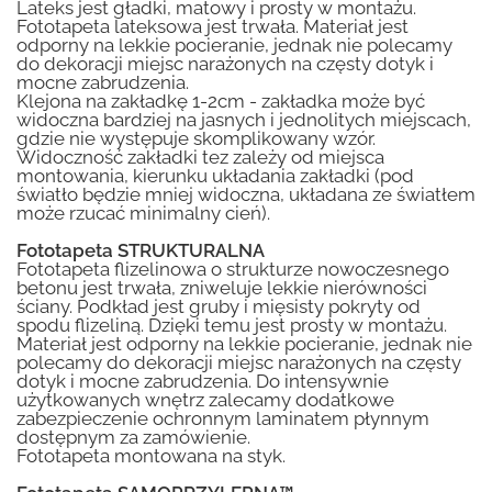
Lateks jest gładki, matowy i prosty w montażu.
Fototapeta lateksowa jest trwała. Materiał jest
odporny na lekkie pocieranie, jednak nie polecamy
do dekoracji miejsc narażonych na częsty dotyk i
mocne zabrudzenia.
Klejona na zakładkę 1-2cm - zakładka może być
widoczna bardziej na jasnych i jednolitych miejscach,
gdzie nie występuje skomplikowany wzór.
Widoczność zakładki tez zależy od miejsca
montowania, kierunku układania zakładki (pod
światło będzie mniej widoczna, układana ze światłem
może rzucać minimalny cień).
Fototapeta STRUKTURALNA
Fototapeta flizelinowa o strukturze nowoczesnego
betonu jest trwała, zniweluje lekkie nierówności
ściany. Podkład jest gruby i mięsisty pokryty od
spodu flizeliną. Dzięki temu jest prosty w montażu.
Materiał jest odporny na lekkie pocieranie, jednak nie
polecamy do dekoracji miejsc narażonych na częsty
dotyk i mocne zabrudzenia. Do intensywnie
użytkowanych wnętrz zalecamy dodatkowe
zabezpieczenie ochronnym laminatem płynnym
dostępnym za zamówienie.
Fototapeta montowana na styk.