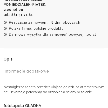
na
PONIEDZIAŁEK-PIĄTEK:
9.00-16.00
granatowym
tel.: 881 31 71 81
tle
Realizacja zamówień 5-8 dni roboczych
Polska firma, polskie produkty
Darmowa wysyłka dla zamówień powyżej 500 zł
Opis
Informacje dodatkowe
Nostalgiczna tapeta przedstawiająca gałązki na atramentowym
tle. Dekorację polecamy do ozdobienia ściany w salonie.
fototapeta GŁADKA