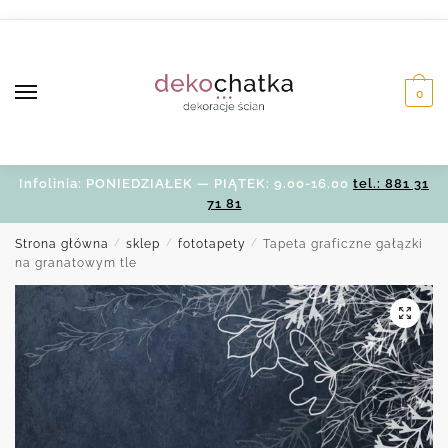
Skip
Skip
to
to
navigation
content
0
Infolinia: PONIEDZIAŁEK — PIĄTEK: 9.00-16.00
tel.: 881 31
71 81
Strona główna
/
sklep
/
fototapety
/
Tapeta graficzne gałązki
na granatowym tle