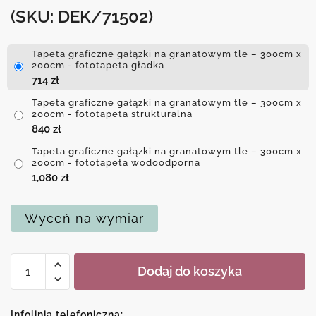
(SKU: DEK/71502)
Tapeta graficzne gałązki na granatowym tle – 300cm x
200cm - fototapeta gładka
714
zł
Tapeta graficzne gałązki na granatowym tle – 300cm x
200cm - fototapeta strukturalna
840
zł
Tapeta graficzne gałązki na granatowym tle – 300cm x
200cm - fototapeta wodoodporna
1,080
zł
Wyceń na wymiar
ilość
Dodaj do koszyka
Tapeta
graficzne
gałązki
Infolinia telefoniczna: