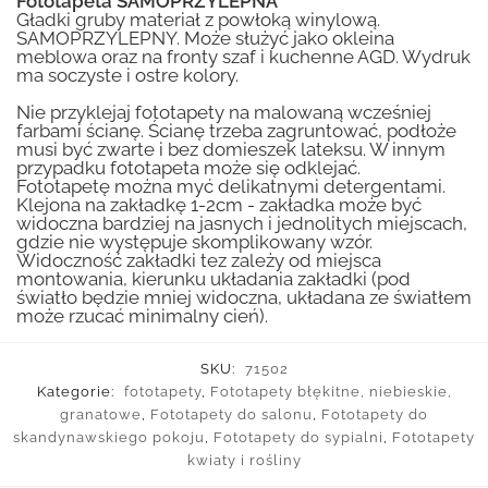
Fototapeta SAMOPRZYLEPNA™
Gładki gruby materiał z powłoką winylową.
SAMOPRZYLEPNY. Może służyć jako okleina
meblowa oraz na fronty szaf i kuchenne AGD. Wydruk
ma soczyste i ostre kolory.
Nie przyklejaj fototapety na malowaną wcześniej
farbami ścianę. Ścianę trzeba zagruntować, podłoże
musi być zwarte i bez domieszek lateksu. W innym
przypadku fototapeta może się odklejać.
Fototapetę można myć delikatnymi detergentami.
Klejona na zakładkę 1-2cm - zakładka może być
widoczna bardziej na jasnych i jednolitych miejscach,
gdzie nie występuje skomplikowany wzór.
Widoczność zakładki tez zależy od miejsca
montowania, kierunku układania zakładki (pod
światło będzie mniej widoczna, układana ze światłem
może rzucać minimalny cień).
SKU:
71502
Kategorie:
fototapety
,
Fototapety błękitne, niebieskie,
granatowe
,
Fototapety do salonu
,
Fototapety do
skandynawskiego pokoju
,
Fototapety do sypialni
,
Fototapety
kwiaty i rośliny