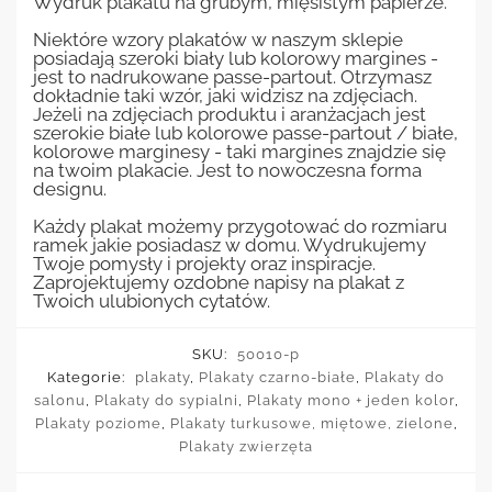
Wydruk plakatu na grubym, mięsistym papierze.
Niektóre wzory plakatów w naszym sklepie
posiadają szeroki biały lub kolorowy margines -
jest to nadrukowane passe-partout. Otrzymasz
dokładnie taki wzór, jaki widzisz na zdjęciach.
Jeżeli na zdjęciach produktu i aranżacjach jest
szerokie białe lub kolorowe passe-partout / białe,
kolorowe marginesy - taki margines znajdzie się
na twoim plakacie. Jest to nowoczesna forma
designu.
Każdy plakat możemy przygotować do rozmiaru
ramek jakie posiadasz w domu. Wydrukujemy
Twoje pomysły i projekty oraz inspiracje.
Zaprojektujemy ozdobne napisy na plakat z
Twoich ulubionych cytatów.
SKU:
50010-p
Kategorie:
plakaty
,
Plakaty czarno-białe
,
Plakaty do
salonu
,
Plakaty do sypialni
,
Plakaty mono + jeden kolor
,
Plakaty poziome
,
Plakaty turkusowe, miętowe, zielone
,
Plakaty zwierzęta