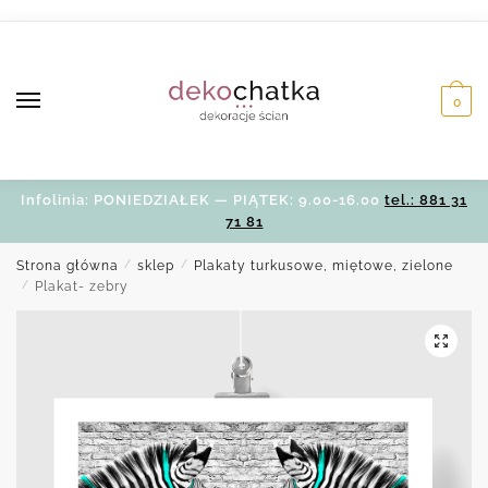
Skip
Skip
to
to
navigation
content
0
Infolinia: PONIEDZIAŁEK — PIĄTEK: 9.00-16.00
tel.: 881 31
71 81
Strona główna
/
sklep
/
Plakaty turkusowe, miętowe, zielone
/
Plakat- zebry