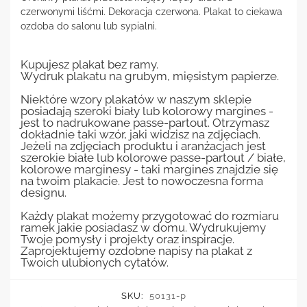
czerwonymi liśćmi. Dekoracja czerwona. Plakat to ciekawa
ozdoba do salonu lub sypialni.
Kupujesz plakat bez ramy.
Wydruk plakatu na grubym, mięsistym papierze.
Niektóre wzory plakatów w naszym sklepie
posiadają szeroki biały lub kolorowy margines -
jest to nadrukowane passe-partout. Otrzymasz
dokładnie taki wzór, jaki widzisz na zdjęciach.
Jeżeli na zdjęciach produktu i aranżacjach jest
szerokie białe lub kolorowe passe-partout / białe,
kolorowe marginesy - taki margines znajdzie się
na twoim plakacie. Jest to nowoczesna forma
designu.
Każdy plakat możemy przygotować do rozmiaru
ramek jakie posiadasz w domu. Wydrukujemy
Twoje pomysły i projekty oraz inspiracje.
Zaprojektujemy ozdobne napisy na plakat z
Twoich ulubionych cytatów.
SKU:
50131-p