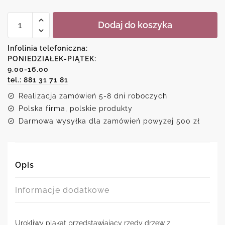
ilość
Dodaj do koszyka
Plakat-
sad
czerwonych
Infolinia telefoniczna:
drzew
PONIEDZIAŁEK-PIĄTEK:
9.00-16.00
tel.: 881 31 71 81
Realizacja zamówień 5-8 dni roboczych
Polska firma, polskie produkty
Darmowa wysyłka dla zamówień powyżej 500 zł
Opis
Informacje dodatkowe
Urokliwy plakat przedstawiający rzędy drzew z