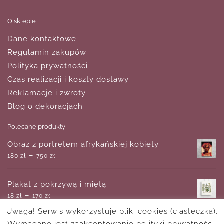
O sklepie
Dane kontaktowe
Regulamin zakupów
Polityka prywatności
Czas realizacji i koszty dostawy
Reklamacje i zwroty
Blog o dekoracjach
Polecane produkty
Obraz z portretem afrykańskiej kobiety
–
180
zł
750
zł
Plakat z pokrzywą i miętą
–
18
zł
170
zł
Uwaga! Serwis wykorzystuje pliki cookies (ciasteczka).
Wymagane jest zaakceptowanie polityki prywatności.