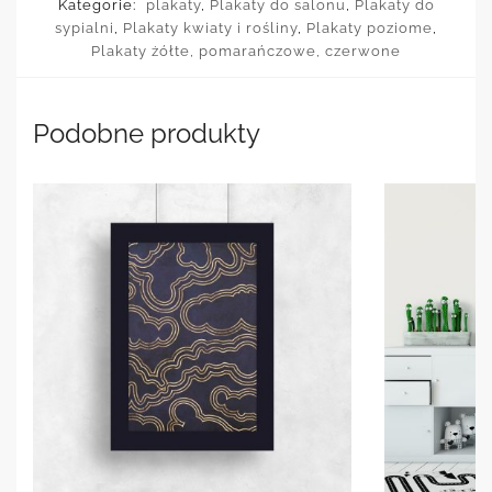
Kategorie:
plakaty
,
Plakaty do salonu
,
Plakaty do
sypialni
,
Plakaty kwiaty i rośliny
,
Plakaty poziome
,
Plakaty żółte, pomarańczowe, czerwone
Podobne produkty