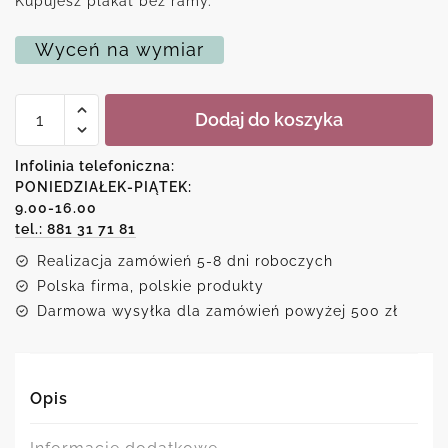
Kupujesz plakat bez ramy.
Wyceń na wymiar
ilość
Dodaj do koszyka
Plakat
ze
wzorem
Infolinia telefoniczna:
koronkowym
PONIEDZIAŁEK-PIĄTEK:
9.00-16.00
tel.: 881 31 71 81
Realizacja zamówień 5-8 dni roboczych
Polska firma, polskie produkty
Darmowa wysyłka dla zamówień powyżej 500 zł
Opis