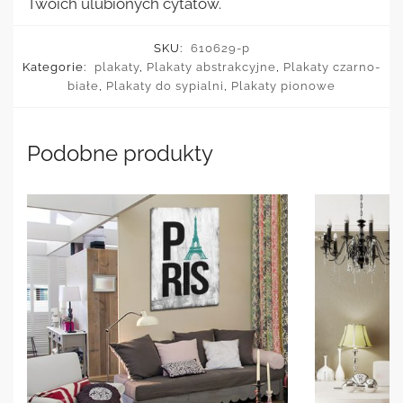
Twoich ulubionych cytatów.
SKU:
610629-p
Kategorie:
plakaty
,
Plakaty abstrakcyjne
,
Plakaty czarno-
białe
,
Plakaty do sypialni
,
Plakaty pionowe
Podobne produkty