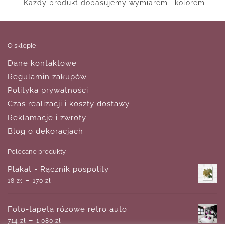
Każdy produkt dopasujemy wymiarem i kolorem
O sklepie
Dane kontaktowe
Regulamin zakupów
Polityka prywatności
Czas realizacji i koszty dostawy
Reklamacje i zwroty
Blog o dekoracjach
Polecane produkty
Plakat - Rącznik pospolity
–
18
zł
170
zł
Foto-tapeta różowe retro auto
–
714
zł
1,080
zł