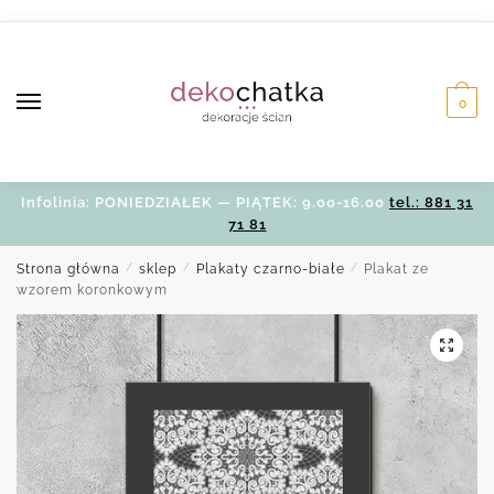
Skip
Skip
to
to
navigation
content
0
Infolinia: PONIEDZIAŁEK — PIĄTEK: 9.00-16.00
tel.: 881 31
71 81
Strona główna
/
sklep
/
Plakaty czarno-białe
/
Plakat ze
wzorem koronkowym