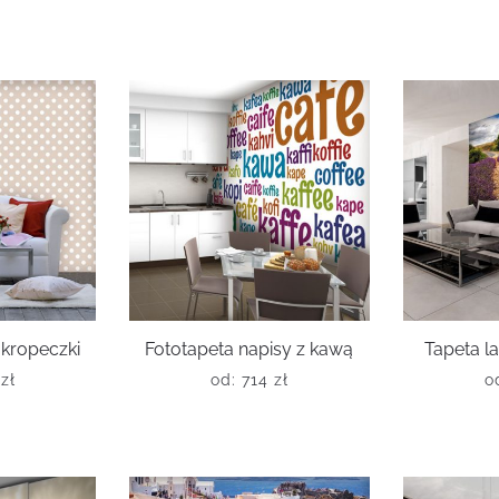
kropeczki
Fototapeta napisy z kawą
Tapeta 
6
zł
od:
714
zł
o