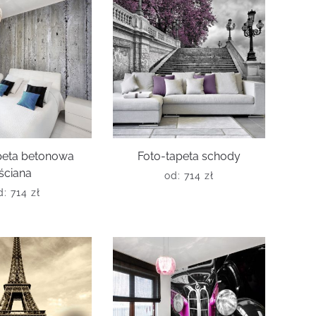
peta betonowa
Foto-tapeta schody
ściana
od:
714
zł
d:
714
zł