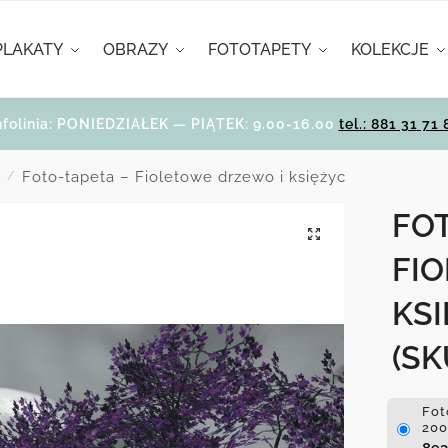
PLAKATY
OBRAZY
FOTOTAPETY
KOLEKCJE
nfolinia: PONIEDZIAŁEK — PIĄTEK: 9.00-16.00
tel.: 881 31 71 
i
Foto-tapeta – Fioletowe drzewo i księżyc
/
FOT
FI
KS
(SK
Fot
200