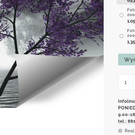
89
Fot
200
1,0
Fot
200
1,3
Wyc
ilość
Foto-
tapeta
-
Infolini
Fiolet
PONIED
9.00-1
drzew
tel.: 88
i
księży
Real