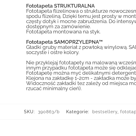
Fototapeta STRUKTURALNA
Fototapeta flizelinowa o strukturze nowoczesne
spodu flizeliną. Dzięki temu jest prosty w mon
częsty dotyk i mocne zabrudzenia. Do inte
dostępnym za zamówienie.
Fototapeta montowana na styk.
Fototapeta SAMOPRZYLEPNA™
Gładki gruby materiał z powłoką winylową. S
soczyste i ostre kolory.
Nie przyklejaj fototapety na malowaną wcześn
innym przypadku fototapeta może się odklejać
Fototapetę można myć delikatnymi detergent
Klejona na zakładkę 1-2cm - zakładka może by
Widoczność zakładki tez zależy od miejsca mo
rzucać minimalny cień).
SKU:
390863/b
Kategorie:
bestsellery
,
fotota