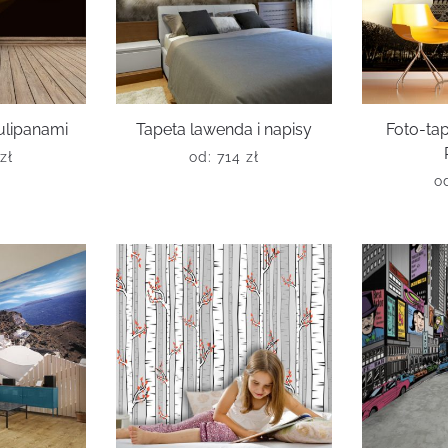
tulipanami
Tapeta lawenda i napisy
Foto-ta
zł
od:
714
zł
o