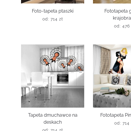
Foto-tapeta ptaszki
Fototapeta 
krajobr
od:
714
zł
od:
47
Tapeta dmuchawce na
Fototapeta Pin
deskach
od:
714
od:
714
zł