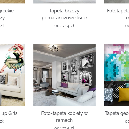
greckie
Tapeta brzozy
Fototape
azy
pomarańczowe liście
m
6
zł
od:
714
zł
o
 up Girls
Foto-tapeta kobiety w
Tapeta ge
ramach
zł
o
od:
714
zł