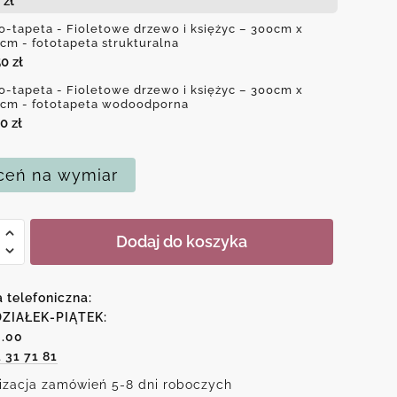
3
zł
o-tapeta - Fioletowe drzewo i księżyc – 300cm x
cm - fototapeta strukturalna
50
zł
o-tapeta - Fioletowe drzewo i księżyc – 300cm x
cm - fototapeta wodoodporna
50
zł
eń na wymiar
Dodaj do koszyka
a telefoniczna:
owe
ZIAŁEK-PIĄTEK:
6.00
o
1 31 71 81
c
izacja zamówień 5-8 dni roboczych