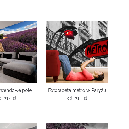
lawendowe pole
Fototapeta metro w Paryżu
d:
714
zł
od:
714
zł