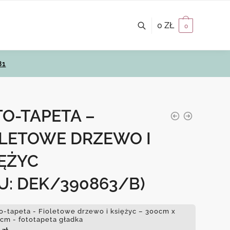
0
ZŁ
0
81
O-TAPETA –
OLETOWE DRZEWO I
IĘŻYC
U: DEK/390863/B)
o-tapeta - Fioletowe drzewo i księżyc – 300cm x
cm - fototapeta gładka