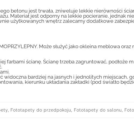
go betonu jest trwała, zniweluje lekkie nierówności ścian
tażu. Materiał jest odporny na lekkie pocieranie, jednak 
nsywnie użytkowanych wnętrz zalecamy dodatkowe zabez
AMOPRZYLEPNY. Może służyć jako okleina meblowa oraz n
iej farbami ścianę. Ścianę trzeba zagruntować, podłoże m
.
ami.
ć widoczna bardziej na jasnych i jednolitych miejscach, 
ntowania, kierunku układania zakładki (pod światło będ
pety
,
Fototapety do przedpokoju
,
Fototapety do salonu
,
Foto