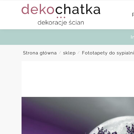
Skip
Skip
to
to
navigation
content
I
Strona główna
sklep
Fototapety do sypialn
/
/