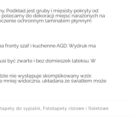
y. Podkład jest gruby i mięsisty pokryty od
nie polecamy do dekoracji miejsc narażonych na
pieczenie ochronnym laminatem płynnym
a fronty szaf i kuchenne AGD. Wydruk ma
usi być zwarte i bez domieszek lateksu. W
gdzie nie występuje skomplikowany wzór.
zie mniej widoczna, układana ze światłem może
tapety do sypialni
,
Fototapety różowe i fioletowe