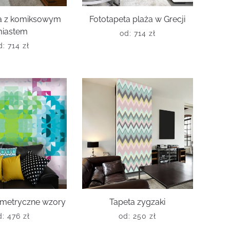
ta z komiksowym
Fototapeta plaża w Grecji
iastem
od:
714
zł
d:
714
zł
ometryczne wzory
Tapeta zygzaki
d:
476
zł
od:
250
zł