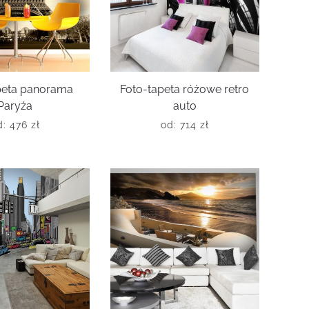
peta panorama
Foto-tapeta różowe retro
Paryża
auto
d:
476
zł
od:
714
zł