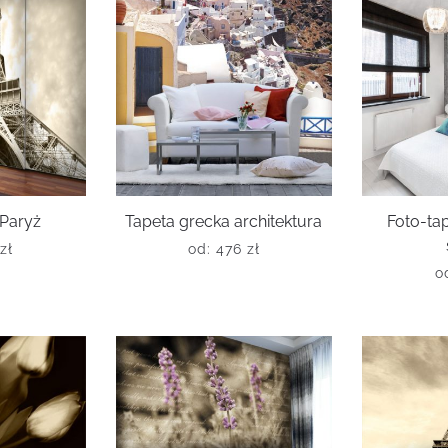
 Paryż
Tapeta grecka architektura
Foto-ta
zł
od:
476
zł
o