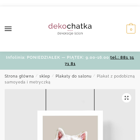
Skip
Skip
to
to
navigation
content
0
Infolinia: PONIEDZIAŁEK — PIĄTEK: 9.00-16.00
tel.: 881 31
71 81
Strona główna
/
sklep
/
Plakaty do salonu
/
Plakat z podobizną
samoyeda i metryczką