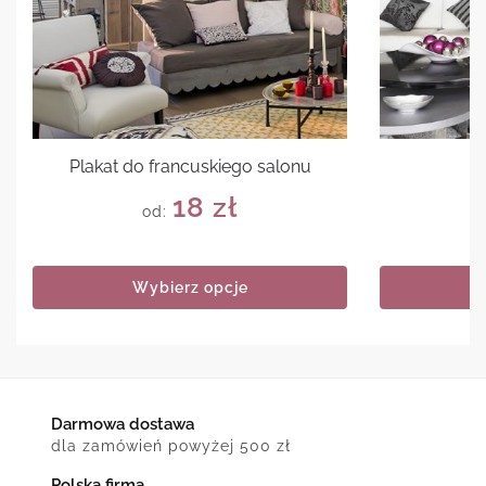
Plakat do francuskiego salonu
P
18
zł
od:
Wybierz opcje
Darmowa dostawa
dla zamówień powyżej 500 zł
Polska firma