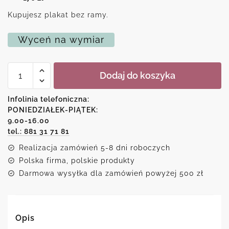
Kupujesz plakat bez ramy.
Wyceń na wymiar
ilość
Dodaj do koszyka
Plakat
z
podobizną
Infolinia telefoniczna:
samoyeda
PONIEDZIAŁEK-PIĄTEK:
i
9.00-16.00
metryczką
tel.: 881 31 71 81
Realizacja zamówień 5-8 dni roboczych
Polska firma, polskie produkty
Darmowa wysyłka dla zamówień powyżej 500 zł
Opis