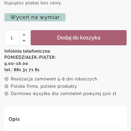
Kupujesz plakat bez ramy.
Wyceń na wymiar
ilość
Dodaj do koszyka
Plakat
shar
pei
Infolinia telefoniczna:
i
PONIEDZIAŁEK-PIĄTEK:
metryczką
9.00-16.00
tel.: 881 31 71 81
Realizacja zamówień 5-8 dni roboczych
Polska firma, polskie produkty
Darmowa wysyłka dla zamówień powyżej 500 zł
Opis