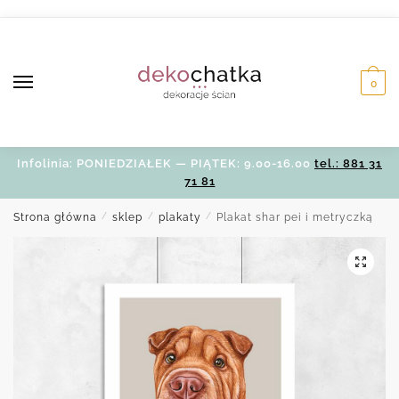
Skip
Skip
to
to
navigation
content
0
Infolinia: PONIEDZIAŁEK — PIĄTEK: 9.00-16.00
tel.: 881 31
71 81
Strona główna
/
sklep
/
plakaty
/
Plakat shar pei i metryczką