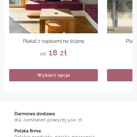
Plakat z napisami na ścianę
Plak
18
zł
od:
Wybierz opcje
Darmowa dostawa
dla zamówień powyżej 500 zł
Polska firma
Polskie produkty, polska gwarancja